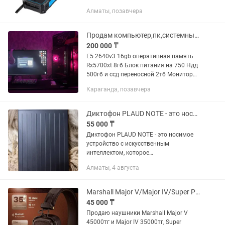
динамо-зарядкой. Ёмкость 20.000mAh
Алматы, позавчера
Беспроводная зарядка Qi до 15W
Зарядка через USB / Type-C /...
Продам компьютер,пк,системный блок с монитором
200 000 ₸
E5 2640v3 16gb оперативная память
Rx5700xt 8гб Блок питания на 750 Ндд
500гб и ссд переносной 2тб Монитор
27 дюймов,120гц с кронштейном!
Караганда, позавчера
Корпус с хорошим охлаждением и
подсветкой Любые тесты и...
Диктофон PLAUD NOTE - это носимое устройство с ИИ!
55 000 ₸
Диктофон PLAUD NOTE - это носимое
устройство с искусственным
интеллектом, которое
переосмысливает способ захвата и
Алматы, 4 августа
организации информации. Устройство
оснащено двумя
высококачественными микрофонами
Marshall Major V/Major IV/Super Premium/стильные/мощные/доставка
с...
45 000 ₸
Продаю наушники Marshall Major V
45000тг и Major IV 35000тг, Super