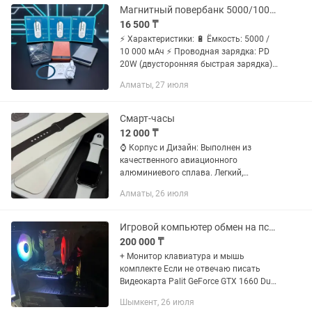
Магнитный повербанк 5000/10000 мАч тонкий, быстрый, стильный!
16 500 ₸
⚡ Характеристики: 🔋 Ёмкость: 5000 /
10 000 мАч ⚡ Проводная зарядка: PD
20W (двусторонняя быстрая зарядка)
🔄 Беспроводная зарядка: 15W
Алматы, 27 июля
магнитная (MagSafe совместимая) 📏
Толщина всего 0.65 см — тоньше...
Смарт-часы
12 000 ₸
⌚️ Корпус и Дизайн: Выполнен из
качественного авиационного
алюминиевого сплава. Легкий,
прочный, на руке ощущается солидно.
Алматы, 26 июля
Размер 46мм — самый актуальный и
удобный. В комплекте два ремешка.
📲...
Игровой компьютер обмен на пс5 или айфон или предлагайте варианты
200 000 ₸
+ Монитор клавиатура и мышь
комплекте Если не отвечаю писать
Видеокарта Palit GeForce GTX 1660 Dual
6GB Процессор AMD Ryzen 5 2600
Шымкент, 26 июля
Материнская плата ASUS TUF GAMING