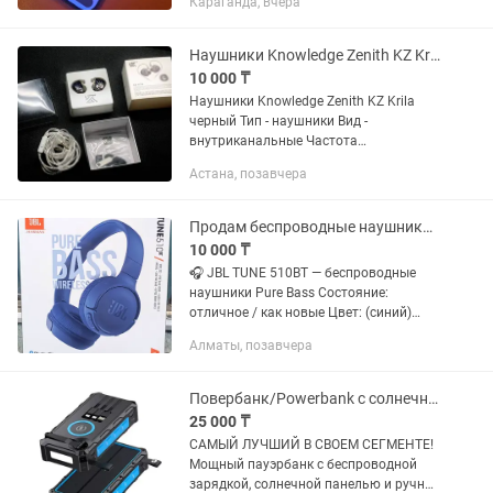
Караганда, вчера
отличается от других экраном,
камерой и производительность Если...
Наушники Knowledge Zenith KZ Krila черный
10 000 ₸
Наушники Knowledge Zenith KZ Krila
черный Тип - наушники Вид -
внутриканальные Частота
воспроизведения - 20-40000 Импеданс
Астана, позавчера
- 36 Ом Чувствительность - 109 дБ Вес -
69 г Тип крепления - крепление на...
Продам беспроводные наушники JBL TUNE 510 BT PURE BASS
10 000 ₸
🎧 JBL TUNE 510BT — беспроводные
наушники Pure Bass Состояние:
отличное / как новые Цвет: (синий)
Комплект: наушники, кабель USB-C для
Алматы, позавчера
зарядки, упаковка 💡 Основное:
Беспроводное подключение по...
Повербанк/Powerbank с солнечными панелями
25 000 ₸
САМЫЙ ЛУЧШИЙ В СВОЕМ СЕГМЕНТЕ!
Мощный пауэрбанк с беспроводной
зарядкой, солнечной панелью и ручной