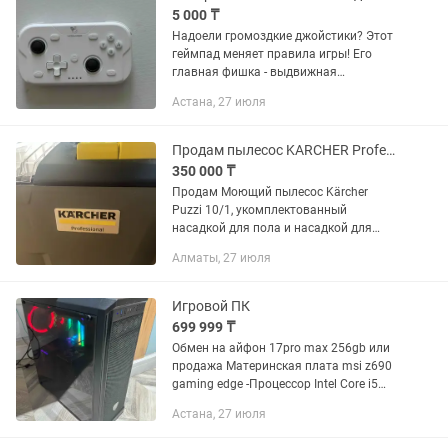
5 000 ₸
Надоели громоздкие джойстики? Этот
геймпад меняет правила игры! Его
главная фишка - выдвижная
конструкция. В сложенном виде он
Астана, 27 июля
плоский и компактный, а за секунду
превращается в полноценный
контроллер...
Продам пылесос KARCHER Professional
350 000 ₸
Продам Моющий пылесос Kärcher
Puzzi 10/1, укомплектованный
насадкой для пола и насадкой для
мягкой мебели, прекрасно подходит
Алматы, 27 июля
для эффективной гигиенической
уборки в помещениях малой и
средней...
Игровой ПК
699 999 ₸
Обмен на айфон 17pro max 256gb или
продажа Материнская плата msi z690
gaming edge -Процессор Intel Core i5
13600KF -1000 ГБ M.2 NVMe
Астана, 27 июля
накопитель ADATA XPG SPECTRIX
S65G...