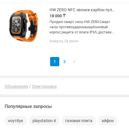
Оперативная память ADATA XPG...
HW ZERO NFC звонки карбон пульс давление шагомер соцсети уведомления
18 000 ₸
Продаю смарт часы HW ZERO.Смарт
часы противоударные,карбоновый
корпус,защита от влаги IP65, доставка
по Алматы, по Казахстану казпочтой.
Алматы, 28 июня
Смарт часы мощные и стильные,
подойдут на любой телефон,Айфон...
1
2
Объявления
Электроника
Популярные запросы
ноутбук
playstation 4
газовая плита
айфон