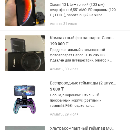
Xiaomi 13 Lite — тонкий (7,23 мм)
смартфон с 6,55" AMOLED-экраном (120
Гц, FHD+), работающий на чипе
Snapdragon 7 Gen 1 с 8 ГБ ОЗУ.
Астана, 31 июля
Основная камера 50 Мб (Sony IMX766)
обеспечивает качественные фото....
Компактный фотоаппарат Canon IXUS 285 HS / Цифровая камера
190 000 ₸
Продаю стильный и компактный
фотоаппарат Canon IXUS 285 HS.
Идеален для путешествий, блогов и
повседневных фото. Основные
Алматы, 30 июля
характеристики: - Матрица 20.2 Мп для
четких снимков - 12-кратный...
Беспроводные геймпады (2 штуки)
5 000 ₸
Новые, в коробках. Стильный
прозрачный корпус (светлый и
темный), RGB-подсветка с
возможностью отключения. Подходят
Алматы, 29 июля
для PC, Android, iPhone/iPad, PS и Xbox.
В комплекте кабель для зарядки и
держатель...
Ультракомпактный геймпад M01 Карманная консоль всегда с тобой!