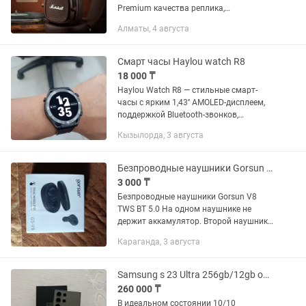
Premium качества реплика,
беспроводные наушники от Marshall
Алматы, 4 августа
производства Сингапур,в коричневом
цвете.Это крутое качество!! Эти же...
Смарт часы Haylou watch R8
18 000 ₸
Haylou Watch R8 — стильные смарт-
часы с ярким 1,43′′ AMOLED-дисплеем,
поддержкой Bluetooth-звонков,
уведомлений, измерения пульса и
Кызылорда, 3 августа
SpO2, мониторинга сна и более 100
спортивных режимов. Металлический...
Безпроводные наушники Gorsun V8 TWS BT 5.0
3 000 ₸
Безпроводные наушники Gorsun V8
TWS BT 5.0 На одном наушнике не
держит аккамулятор. Второй наушник
работает отлично аккамулятор держит
Караганда, 3 августа
, чехол работает нормально.
Происхождение Материковый...
Samsung s 23 Ultra 256gb/12gb ozu в идеальном состояний
260 000 ₸
В идеальном состоянии 10/10