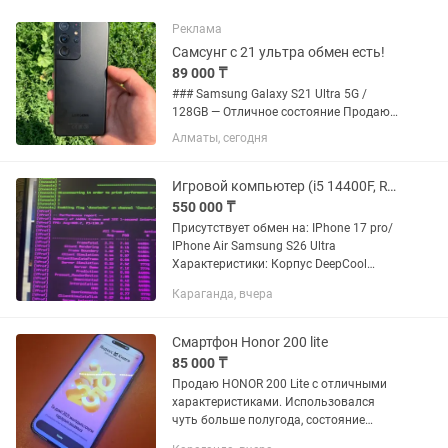
Реклама
Самсунг с 21 ультра обмен есть!
89 000 ₸
### Samsung Galaxy S21 Ultra 5G /
128GB — Отличное состояние Продаю
или меняю мощный флагман Samsung
Алматы, сегодня
Galaxy S21 Ultra с объемом памяти 128
ГБ. Состояние: Телефон в отличном
внешнем и техническом...
Игровой компьютер (i5 14400F, RTX 4060)
550 000 ₸
Присутствует обмен на: IPhone 17 pro/
IPhone Air Samsung S26 Ultra
Характеристики: Корпус DeepСool
CC360 WH ARGB Процессор Intel Core i5-
Караганда, вчера
14400F (2.5 МГЦ) Видеокарта: Asus
Dual RTX 4060...
Смартфон Honor 200 lite
85 000 ₸
Продаю HONOR 200 Lite с отличными
характеристиками. Использовался
чуть больше полугода, состояние
близкое к идеальному. Этот телефон