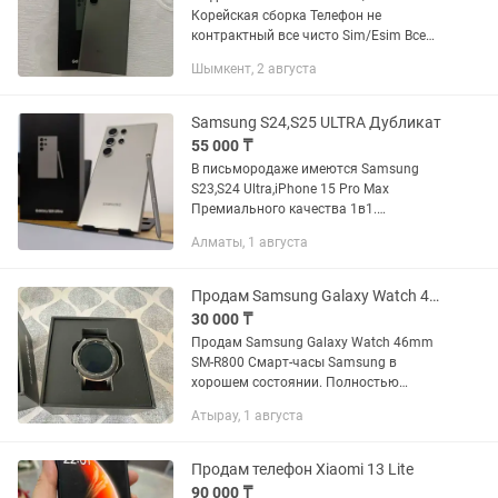
Корейская сборка Телефон не
контрактный все чисто Sim/Esim Все
функции работают 10/10 В ремонте не
Шымкент, 2 августа
было,не вскрывался все в родне корпус
чистый без скол царапин дисплей...
Samsung S24,S25 ULTRA Дубликат
55 000 ₸
В письмородаже имеются Samsung
S23,S24 Ultra,iPhone 15 Pro Max
Премиального качества 1в1.
Процессор 8-ми ядерный,память 512
Алматы, 1 августа
гиг-64гиг Камера 12
мегапикселей,Передняя 8
мегапикселей Face Id работает...
Продам Samsung Galaxy Watch 46mm
30 000 ₸
Продам Samsung Galaxy Watch 46mm
SM-R800 Смарт-часы Samsung в
хорошем состоянии. Полностью
рабочие, экран без трещин. Есть следы
Атырау, 1 августа
обычного использования на корпусе.
AMOLED экран Измерение...
Продам телефон Xiaomi 13 Lite
90 000 ₸