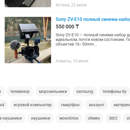
Астана, 22 июля
Sony ZV-E10 полный синема-набо
550 000 ₸
Sony ZV-E10 — полный синема-набор д
идеальном, почти новом состоянии. П
объектив 16–50mm...
Алматы, 10 июля
н
телевизор
морозильники
samsung
телефоны бу
s4
игровой компьютер
смартфон
аккаунт
материн
е наушники
наушники
моноблок
обмен
ddr2
x