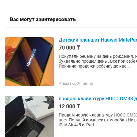
Вас могут заинтересовать
Детский планшет Huawei MatePad 
70 000 ₸
Покупали ребенку на день рождения. 
буквально прошел день . Все при себе 
Причина продажи ребенку до нас...
Алматы, 26 июля
продаю клавиатуру HOCO GM33 д
12 000 ₸
Продам новую клавиатуру HOCO GM33 для iPad С touchpad и Bluetooth и
цвет Полный комплект + коробка Ни разу не пользовались, состояние отличное! Подходит для
iPad Air 4/5 и iPad...