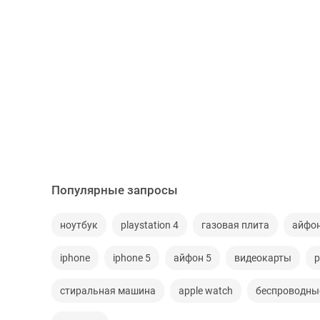
Популярные запросы
ноутбук
playstation 4
газовая плита
айфо
iphone
iphone 5
айфон 5
видеокарты
p
стиральная машина
apple watch
беспроводны