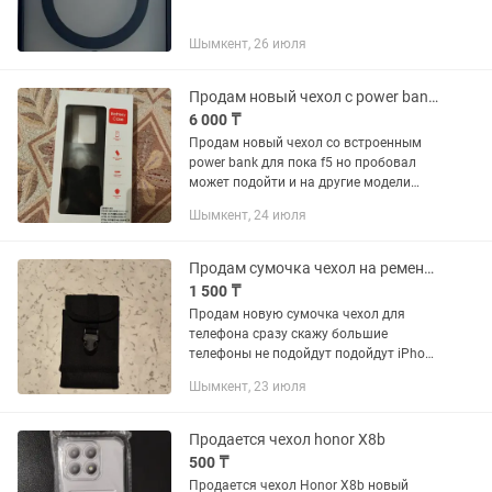
Шымкент, 26 июля
Продам новый чехол с power bank для poko f5 но подойдёт и к другим
6 000 ₸
Продам новый чехол со встроенным
power bank для пока f5 но пробовал
может подойти и на другие модели
схожие толь могут разъёмы не
Шымкент, 24 июля
совподать на poco f5 работает на
pocom3 работает работает всё...
Продам сумочка чехол на ремень для телефона
1 500 ₸
Продам новую сумочка чехол для
телефона сразу скажу большие
телефоны не подойдут подойдут iPhone
mini разные складные на панели galaxy
Шымкент, 23 июля
fold размер будет на фотографии
Продается чехол honor X8b
500 ₸
Продается чехол Honor X8b новый