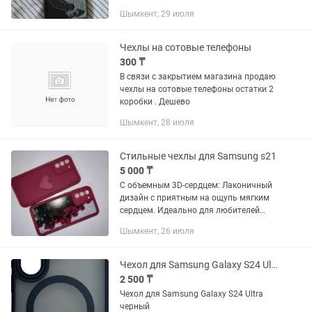
Шымкент, 29 июля
Чехлы на сотовые телефоны
300 ₸
В связи с закрытием магазина продаю
чехлы на сотовые телефоны остатки 2
коробки . Дешево
Шымкент, 28 июля
Стильные чехлы для Samsung s21
5 000 ₸
С объемным 3D-сердцем: Лаконичный
дизайн с приятным на ощупь мягким
сердцем. Идеально для любителей
минимализма. С принтом "Алые розы":
Шымкент, 26 июля
Качественная печать с глубокими
цветами. Выглядит эффектно и...
Чехол для Samsung Galaxy S24 Ultra
2 500 ₸
Чехол для Samsung Galaxy S24 Ultra
черный