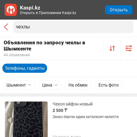
Kaspi.kz
Открыть
Открыть в Приложении Kaspi.kz
Объявления по запросу чехлы в
Шымкенте
44 объявления
Телефоны, гаджеты
Шымкент
Цена
На обмен
Есть фото
Чехол айфон новый
2 500 ₸
Заказ берген едим кателесип келипти