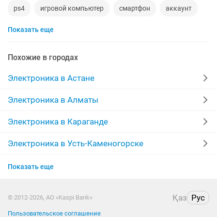
ps4
игровой компьютер
смартфон
аккаунт
Показать еще
материнская плата
процессор
playstation
стиральная машина
apple watch
Похожие в городах
беспроводные наушники
наушники
моноблок
Электроника в Астане
обмен
ddr2
xiaomi
gtx
macbook
Электроника в Алматы
компьютер
пылесос
ipad 2
Электроника в Караганде
Электроника в Усть-Каменогорске
Электроника в Актау
Показать еще
Электроника в Таразе
Қаз
Рус
© 2012-2026, АО «Kaspi Bank»
Электроника в Павлодаре
Пользовательское соглашение