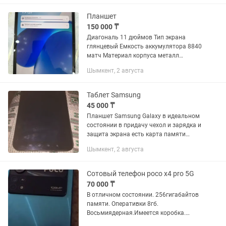
Окончательно за 80 отдам. За 40-50...
Планшет
150 000 ₸
Диагональ 11 дюймов Тип экрана
глянцевый Емкость аккумулятора 8840
матч Материал корпуса металл
Планшет покупали ребенку (видно по
Шымкент, 2 августа
следам наклеек) Экран не меняли, где
есть изъяны показали Коробки...
Таблет Samsung
45 000 ₸
Планшет Samsung Galaxy в идеальном
состоянии в придачу чехол и зарядка и
защита экрана есть карта памяти
покупали в Европе
Шымкент, 2 августа
Сотовый телефон poco x4 pro 5G
70 000 ₸
В отличном состоянии. 256гигабайтов
памяти. Оперативки 8гб.
Восьмиядерная.Имеется коробка.
Чехол в подарок