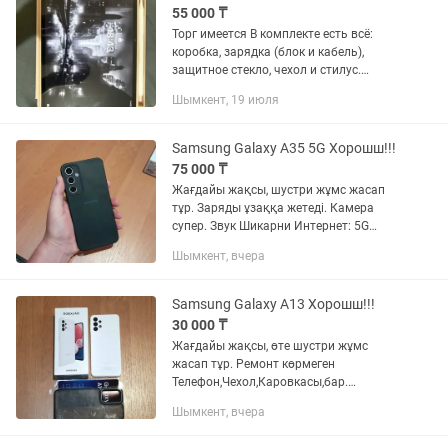
55 000 ₸
Торг имеется В комплекте есть всё:
коробка, зарядка (блок и кабель),
защитное стекло, чехол и стилус.
Покупали в декабре, пользовались
Шымкент, 19 июля
совсем мало в основном смотрели
сериалы. Планшет в отличном...
Samsung Galaxy A35 5G Хорошш!!!
75 000 ₸
Жағдайы жақсы, шустри жұмс жасап
тұр. Заряды ұзаққа жетеді. Камера
супер. Звук Шикарни Интернет: 5G
Памит:128GB Телефон,Чехол,бар
Шымкент, вчера
болды. Номерде Batsabym бар ағайын
если званокты алмай жатсам.
Samsung Galaxy A13 Хорошш!!!
30 000 ₸
Жағдайы жақсы, өте шустри жұмс
жасап тұр. Ремонт көрмеген
Телефон,Чехол,Каровкасы,бар.
Номерде Batsabym бар ағайын если
Шымкент, вчера
званокты алмай жатсам.