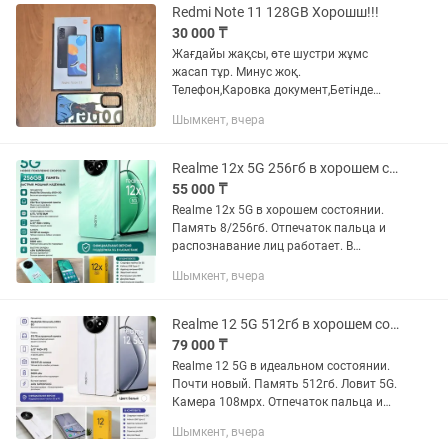
Redmi Note 11 128GB Хорошш!!!
30 000 ₸
Жағдайы жақсы, өте шустри жұмс
жасап тұр. Минус жоқ.
Телефон,Каровка документ,Бетінде
зашитни стеклосы да бар,Чехол,бар.
Шымкент, вчера
Номерде Batsabym бар ағайын если
званокты алмай жатсам.
Realme 12x 5G 256гб в хорошем состоянии
55 000 ₸
Realme 12x 5G в хорошем состоянии.
Память 8/256гб. Отпечаток пальца и
распознавание лиц работает. В
комплекте коробка, доки, чехол
Шымкент, вчера
Realme 12 5G 512гб в хорошем состоянии
79 000 ₸
Realme 12 5G в идеальном состоянии.
Почти новый. Память 512гб. Ловит 5G.
Камера 108мрх. Отпечаток пальца и
распознавания лиц работает. В
Шымкент, вчера
комплекте коробка, чехол.