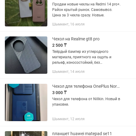
Продам новые чехлы на Redmi 14 pro+.
Район крытый рынок. Самовывоз.
Цена за 3 чехла сразу. Новые.
Шымкент, 16 июля
Чехол на Realme gt8 pro
2 500 ₸
Твёрдый бампер из углеродного
материала, приятного на ощупь и
рельеф, износостойкий, без
образования потёртостей в процессе
Шымкент, 14 июля
эксплуатации, всегда свежий и
нарядный вид с необычной пестротой.
Чехол для телефона OnePlus Nord CE 3 lite
3 000 ₸
Чехол для телефона от Nillkin. Новый в
упаковке.
Шымкент, 12 июля
планшет huawei matepad se11