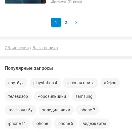
Шымкент, 31 июля
1
2
Объявления
Электроника
Популярные запросы
ноутбук
playstation 4
газовая плита
айфон
телевизор
морозильники
samsung
телефоны бу
холодильники
iphone 7
iphone 11
iphone
iphone 5
видеокарты