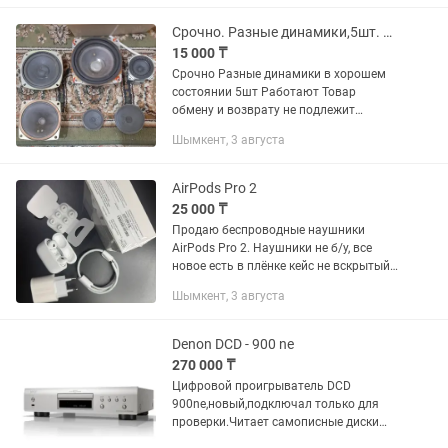
Срочно. Разные динамики,5шт. Работают
15 000 ₸
Срочно Разные динамики в хорошем
состоянии 5шт Работают Товар
обмену и возврату не подлежит
Просматривайте мои другие
Шымкент, 3 августа
объявления Звоните
AirPods Pro 2
25 000 ₸
Продаю беспроводные наушники
AirPods Pro 2. Наушники не б/у, все
новое есть в плёнке кейс не вскрытый.
В комплект входит: •Сами наушники
Шымкент, 3 августа
AirPods Pro 2 •Зарядный кейс
•Силиконовый чехол •Кабель Type-C...
Denon DCD - 900 ne
270 000 ₸
Цифровой проигрыватель DCD
900ne,новый,подключал только для
проверки.Читает самописные диски
без проблем.Подключение внешних