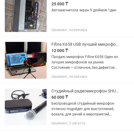
25 000 ₸
Автомагнитола экран 9 дюймов 1дин
Шымкент, позавчера
Fifine K658 USB лучший микрофон для стримов и записи (как новый)
12 000 ₸
Продаю микрофон Fifine K658 Один из
лучших микрофонов на рынке.
Состояние — отличное, без дефектов
Подходит для: - стримов -записи
Шымкент, позавчера
голоса / подкастов -Discord / игр
Подключение: USB (просто...
Студийный радиомикрофон SHURE PG24/PG58 R10
60 000 ₸
Беспроводной студийный микрофон
отлично подойдет для выступлений,
вокала, для речей и мероприятий,
студийное качество, надежность
Шымкент, 3 августа
бренда Shure гарантирована. Гарантия
качества! Звоните и пишите в...