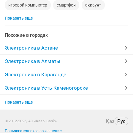
игровой компьютер
смартфон
аккаунт
Показать еще
материнская плата
процессор
playstation
стиральная машина
apple watch
Похожие в городах
беспроводные наушники
наушники
моноблок
Электроника в Астане
обмен
ddr2
xiaomi
macbook
компьютер
Электроника в Алматы
gtx
пылесос
ipad 2
колонки
Электроника в Караганде
Электроника в Усть-Каменогорске
Электроника в Актобе
Показать еще
Электроника в Актау
Қаз
Рус
© 2012-2026, АО «Kaspi Bank»
Электроника в Костанае
Пользовательское соглашение