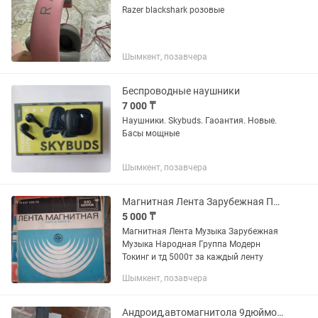
Razer blackshark розовые
Шымкент, позавчера
Беспроводные наушники
7 000 ₸
Наушники. Skybuds. Гаоантия. Новые.
Басы мощные
Шымкент, позавчера
Магнитная Лента Зарубежная Песни СССР Песни
5 000 ₸
Магнитная Лента Музыка Зарубежная
Музыка Народная Группа Модерн
Токинг и тд 5000т за каждый ленту
Шымкент, позавчера
Андроид,автомагнитола 9дюймов1дин под магнитолу крепление размер10-18см