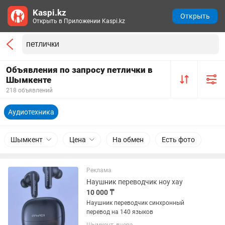
Kaspi.kz
Открыть
Открыть в Приложении Kaspi.kz
Объявления по запросу петлички в
Шымкенте
218 объявлений
Аудиотехника
Шымкент
Цена
На обмен
Есть фото
Реклама
Наушник переводчик ноу хау
10 000 ₸
Наушник переводчик синхронный
перевод на 140 языков