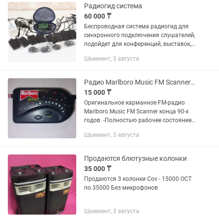
Радиогид система
60 000 ₸
Беспроводная система радиогид для
синхронного подключения слушателей,
подойдет для конференций, выставок,
экскурсий и т.д. Принцип работы: все
Шымкент, 3 августа
слушатели надевают наушники и
слышат все что вещает гид...
Радио Marlboro Music FM Scanner (винтаж, рабочее)
15 000 ₸
Оригинальное карманное FM-радио
Marlboro Music FM Scanner конца 90-х
годов. -Полностью рабочее состояние.
-Радио уверенно принимает станции,
Шымкент, 3 августа
работает регулировка громкости,
настройка частоты...
Продаются блютузные колонки
35 000 ₸
Продаются 3 колонки Cov - 15000 ОСТ
по 35000 Без микрофонов
Шымкент, 3 августа