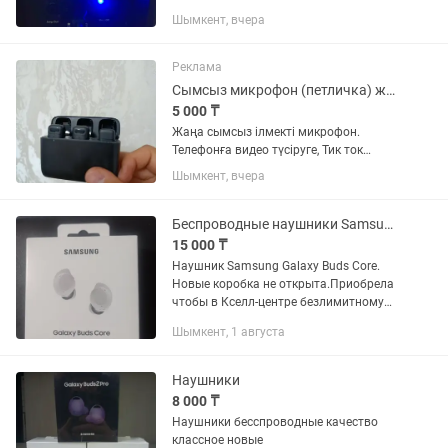
Профессиональные стойки бесплатно.
Шымкент, вчера
Реклама
Сымсыз микрофон (петличка) жаңа
5 000 ₸
Жаңа сымсыз ілмекті микрофон.
Телефонға видео түсiруге, Тик ток
Инстаграм Ютуб және де басқа да
Шымкент, вчера
контент жасауға өте ыңғайлы.
Дыбысты анықтжазуға көмектеседі.
Беспроводные наушники Samsung Galaxy Buds Core
15 000 ₸
Наушник Samsung Galaxy Buds Core.
Новые коробка не открыта.Приобрела
чтобы в Кселл-центре безлимитному
интернету подключиться.
Шымкент, 1 августа
Наушники
8 000 ₸
Наушники бесспроводные качество
классное новые