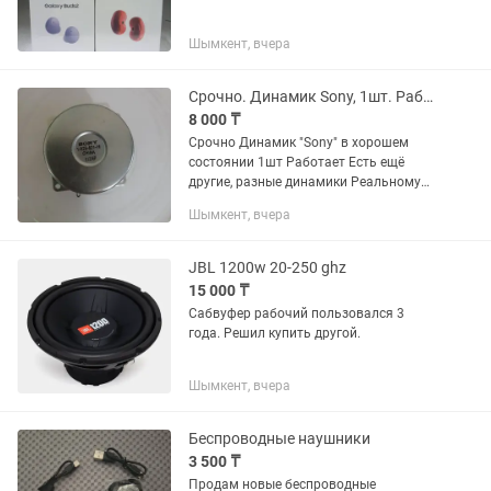
Шымкент, вчера
Срочно. Динамик Sony, 1шт. Работает
8 000 ₸
Срочно Динамик "Sony" в хорошем
состоянии 1шт Работает Есть ещё
другие, разные динамики Реальному
покупателю сделаю небольшую скидку
Шымкент, вчера
Товар обмену и возврату не подлежит
Просматривайте мои...
JBL 1200w 20-250 ghz
15 000 ₸
Сабвуфер рабочий пользовался 3
года. Решил купить другой.
Шымкент, вчера
Беспроводные наушники
3 500 ₸
Продам новые беспроводные