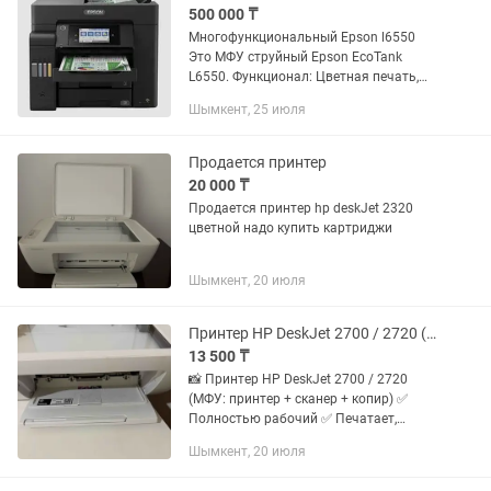
500 000 ₸
Многофункциональный Epson l6550
Это МФУ струйный Epson EcoTank
L6550. Функционал: Цветная печать,
сканирование, копирование и факс
Шымкент, 25 июля
формата A4 с автоматической
двусторонней печатью. Технология:...
Продается принтер
20 000 ₸
Продается принтер hp deskJet 2320
цветной надо купить картриджи
Шымкент, 20 июля
Принтер HP DeskJet 2700 / 2720 (МФУ принтер сканер копир)
13 500 ₸
📸 Принтер HP DeskJet 2700 / 2720
(МФУ: принтер + сканер + копир) ✅
Полностью рабочий ✅ Печатает,
сканирует, копирует ✅ Подходит для
Шымкент, 20 июля
дома, учебы и офиса 💡 Картриджи в
комплекте, но краска закончилась...