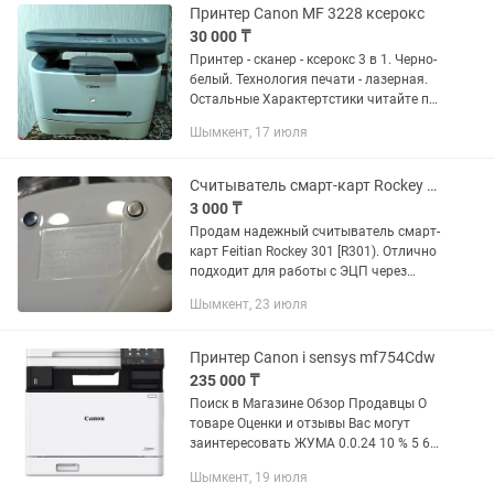
Принтер Canon MF 3228 ксерокс
30 000 ₸
Принтер - сканер - ксерокс 3 в 1. Черно-
белый. Технология печати - лазерная.
Остальные Характертстики читайте по
модели. Состояние отличное. В
Шымкент, 17 июля
комплекте полный картриджем плюс 2
новых картриджа в...
Считыватель смарт-карт Rockey 301 (Картридер для ЭЦП / удостоверения)
3 000 ₸
Продам надежный считыватель смарт-
карт Feitian Rockey 301 [R301). Отлично
подходит для работы с ЭЦП через
новые удостоверения личности (Egov,
Шымкент, 23 июля
госзакупки, налоговая, банки).
Состояние: новое,...
Принтер Canon i sensys mf754Cdw
235 000 ₸
Поиск в Магазине Обзор Продавцы О
товаре Оценки и отзывы Вас могут
заинтересовать ЖУМА 0.0.24 10 % 5 6
отзывов Удалить из избранного МФУ
Шымкент, 19 июля
Canon i-SENSYS MF754Cdw 381 882 ₸