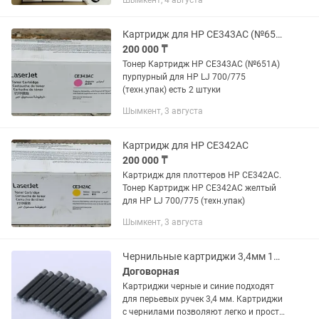
Шымкент, 4 августа
Картридж для HP CE343AC (№651A)
200 000 ₸
Тонер Картридж HP CE343AC (№651A)
пурпурный для HP LJ 700/775
(техн.упак) есть 2 штуки
Шымкент, 3 августа
Картридж для HP CE342AC
200 000 ₸
Картридж для плоттеров HP CE342AC.
Тонер Картридж HP CE342AC желтый
для HP LJ 700/775 (техн.упак)
Шымкент, 3 августа
Чернильные картриджи 3,4мм 10 шт для перьевой ручки Черный цвет синий
Договорная
Картриджи черные и синие подходят
для перьевых ручек 3,4 мм. Картриджи
с чернилами позволяют легко и просто