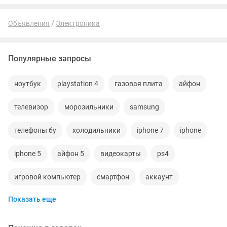
15 912 ₸ × 24 38...
Объявления
Электроника
Популярные запросы
ноутбук
playstation 4
газовая плита
айфон
телевизор
морозильники
samsung
телефоны бу
холодильники
iphone 7
iphone
iphone 5
айфон 5
видеокарты
ps4
игровой компьютер
смартфон
аккаунт
Показать еще
материнская плата
процессор
playstation
стиральная машина
apple watch
айфон 7