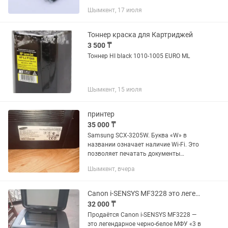
заправить перьевую ручку. Продается
Шымкент, 17 июля
набором 10 шт. Длина картриджа 52
мм.
Тоннер краска для Картриджей
3 500 ₸
Тоннер HI black 1010-1005 EURO ML
Шымкент, 15 июля
принтер
35 000 ₸
Samsung SCX-3205W. Буква «W» в
названии означает наличие Wi-Fi. Это
позволяет печатать документы
напрямую с телефона или ноутбука без
Шымкент, вчера
проводов. Только нужно картридж
поменять
Canon i-SENSYS MF3228 это легендарное черно-белое МФУ 3 в 1
32 000 ₸
Продаётся Canon i-SENSYS MF3228 —
это легендарное черно-белое МФУ «3 в