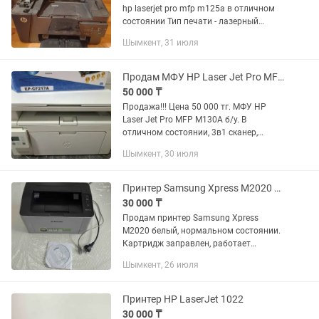
hp laserjet pro mfp m125a в отличном
состоянии Тип печати - лазерный
Печать,копирование,сканирование
Шымкент, 31 июля
Разрешение сканера - 1200 dpi
Картридж есть, в хорошем...
Продам МФУ HP Laser Jet Pro MFP M130A (идеал)
50 000 ₸
Продажа!!! Цена 50 000 тг. МФУ HP
Laser Jet Pro MFP M130А б/у. В
отличном состоянии, 3в1 сканер,
принтер, ксерокопия. В комплектации
Шымкент, 30 июля
кабеля, Новый картридж в подарок.
Принтер Samsung Xpress M2020 белый
30 000 ₸
Продам принтер Samsung Xpress
M2020 белый, нормальном состоянии.
Картридж заправлен, работает
отлично. Можете писать в ,
Шымкент, 26 июля
мошенникам не беспокоить!
Принтер HP LaserJet 1022
30 000 ₸