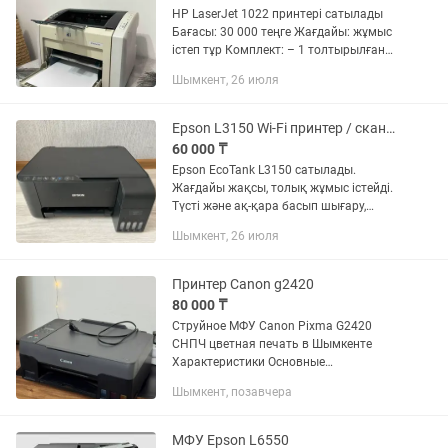
HP LaserJet 1022 принтері сатылады
Бағасы: 30 000 теңге Жағдайы: жұмыс
істеп тұр Комплект: – 1 толтырылған
картридж – Кабельдерімен бірге
Шымкент, 26 июля
Лазерлік принтер, жылдам және
сапалы басып шығарады. Үйге...
Epson L3150 Wi-Fi принтер / сканер / ксерокс
60 000 ₸
Epson EcoTank L3150 сатылады.
Жағдайы жақсы, толық жұмыс істейді.
Түсті және ақ-қара басып шығару,
сканер және көшірме функциялары
Шымкент, 26 июля
бар. Wi-Fi арқылы телефоннан және
компьютерден басып шығаруға...
Принтер Canon g2420
80 000 ₸
Струйное МФУ Canon Pixma G2420
СНПЧ цветная печать в Шымкенте
Характеристики Основные
характеристики Бренд Тип печати
Шымкент, позавчера
Технология печати Скорость ч/б
печати 9 стр/мин Поддержка Wi-Fi
Двухсторонняя...
МФУ Epson L6550