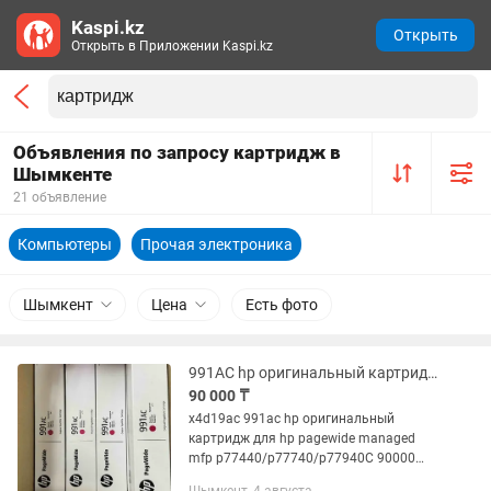
Kaspi.kz
Открыть
Открыть в Приложении Kaspi.kz
Объявления по запросу картридж в
Шымкенте
21 объявление
Компьютеры
Прочая электроника
Шымкент
Цена
Есть фото
991AC hp оригинальный картридж для hp pagewide
90 000 ₸
x4d19ac 991ac hp оригинальный
картридж для hp pagewide managed
mfp p77440/p77740/p77940C 90000
тгM 90000 тгY 90000 тгK 80000 тг