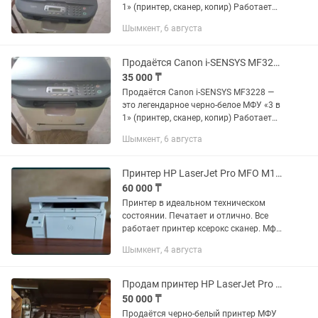
1» (принтер, сканер, копир) Работает
безотказно, картридж заправлен,
Шымкент, 6 августа
печатает чисто, без полос в комплекте
все провода за 32 000...
Продаётся Canon i-SENSYS MF3228 это легендарное черно-белое МФУ 3 в 1
35 000 ₸
Продаётся Canon i-SENSYS MF3228 —
это легендарное черно-белое МФУ «3 в
1» (принтер, сканер, копир) Работает
безотказно, картридж заправлен,
Шымкент, 6 августа
печатает чисто, без полос в комплекте
все провода за 32 000...
Принтер HP LaserJet Pro MFO M130a
60 000 ₸
Принтер в идеальном техническом
состоянии. Печатает и отлично. Все
работает принтер ксерокс сканер. Мфу
3в1. Картридж.
Шымкент, 4 августа
Продам принтер HP LaserJet Pro MFP M125a.
50 000 ₸
Продаётся черно-белый принтер МФУ