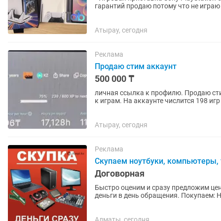
гарантий продаю потому что не играю
абсолютно в идеальном...
Атырау, сегодня
Реклама
Продаю стим аккаунт
500 000 ₸
личная ссылка к профилю. Продаю стим
к играм. На аккаунте числится 198 игр
являются F2P. Топ игр...
Атырау, сегодня
Реклама
Скупаем ноутбуки, компьютеры, 
Договорная
Быстро оценим и сразу предложим цен
деньги в день обращения. Покупаем: Ноутбуки любых производителей Компьютеры и
системные блоки Мониторы ...
Алматы, сегодня