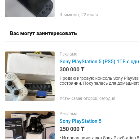
Шымкент, 22 июля
Вас могут заинтересовать
Реклама
Sony PlayStation 5 (PS5) 1TB с о
300 000 ₸
Продаю игровую консоль Sony PlaySta
состоянии. Покупалась для домашнего
мало. Работает тихо, не...
Усть-Каменогорск, сегодня
Реклама
Sony PlayStation 5
250 000 ₸
• Игровая приставка Sony PlayStation 