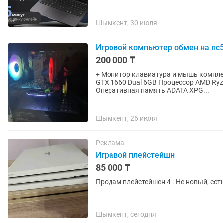
Шымкент, 30 июля
Игровой компьютер обмен на пс5
200 000 ₸
+ Монитор клавиатура и мышь комплекте Если не отвечаю писать Видеокарта Palit
GTX 1660 Dual 6GB Процессор AMD Ry
Оперативная память ADATA XPG...
Шымкент, 26 июля
Реклама
Игравой плейстейшн
85 000 ₸
Продам плейстейшен 4 . Не новый, ест
Шымкент, сегодня