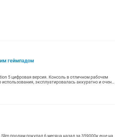
дним геймпадом
tion 5 цифровая версия. Консоль в отличном рабочем
 использования, эксплуатировалась аккуратно и очень
5 Slim продам покупал 6 месяца назад за 359000к еще на