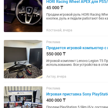
HORI Racing Wheel APEX для PS5
45 000 ₸
Продам игровой руль HORI Racing Whee
кнопки, руль и педали работают без каких-либо проблем.
PlayStation 4 и ПК. Угол...
Костанай, вчера
Реклама
Продается игровой компьютер с
550 000 ₸
Игровой комплект Lenovo Legion T5 Продается полный игровой комплект, полностью готов к
использованию. Все устройства в отл
Системный блок Lenovo...
Актау, вчера
Реклама
Игровая приставка Sony PlayStati
400 000 ₸
Продам PlayStation 5 Slim (б/у, состояние почти как новое)