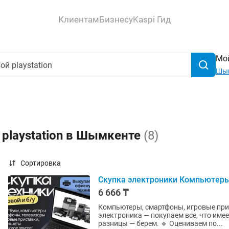
Клиентам
Бизнесу
Kaspi Гид
Мой
Шы
 playstation в Шымкенте
(8)
Сортировка
Скупка электроники Компьютеры
6 666 ₸
Компьютеры, смартфоны, игровые при
электроника — покупаем все, что имее
разницы — берем. 🔹 Оцениваем по...