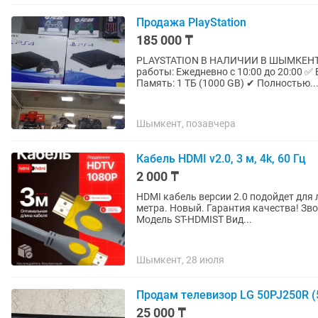
Продажа PlayStation
185 000 ₸
PLAYSTATION В НАЛИЧИИ В ШЫМКЕНТЕ! 🎮🔥 📍 ТЦ «ЦУМ», 1 этаж, бутик 
работы: Ежедневно с 10:00 до 20:00 ✅ Б
Память: 1 ТБ (1000 GB) ✔ Полностью..
Шымкент, позавчера
Кабель HDMI v2.0, 3 м, 4k, 60 Гц
2 000 ₸
HDMI кабель версии 2.0 подойдет для 
метра. Новый. Гарантия качества! Звоните и пишите в любое удобное время. Цвет серый
Модель ST-HDMIST Вид...
Шымкент, 28 июля
Продам телевизор LG 50PJ250R (
25 000 ₸