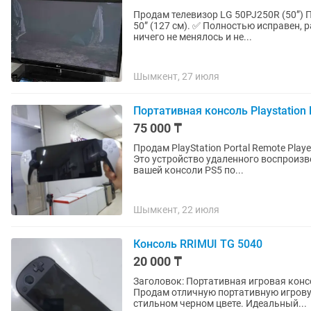
Продам телевизор LG 50PJ250R (50”) Продаю плазменный телевизор LG 50PJ250R, диагональ
50” (127 см). ✅ Полностью исправен, работает без нареканий. ✅ В ремонте никогда не был,
ничего не менялось и не...
Шымкент, 27 июля
Портативная консоль Playstation 
75 000 ₸
Продам PlayStation Portal Remote Play
Это устройство удаленного воспроизв
вашей консоли PS5 по...
Шымкент, 22 июля
Консоль RRIMUI TG 5040
20 000 ₸
Заголовок: Портативная игровая консоль Tr
Продам отличную портативную игровую 
стильном черном цвете. Идеальный...