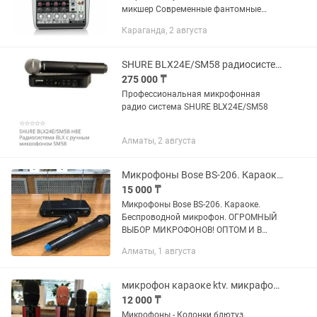
микшер Современные фантомные
микрофонные предусилители XENYX,
Караганда, 2 августа
сравнимый с автономными
бутиковыми аналогами 2 студийных
компрессора со сверх легким одно...
SHURE BLX24E/SM58 радиосистема
275 000 ₸
Профессиональная микрофонная
радио система SHURE BLX24E/SM58
Алматы, 2 августа
Микрофоны Bose BS-206. Караоке. Беспроводной микрофон.
15 000 ₸
Микрофоны Bose BS-206. Караоке.
Беспроводной микрофон. ОГРОМНЫЙ
ВЫБОР МИКРОФОНОВ! ОПТОМ И В
РОЗНИЦУ! РАССРОЧКА Kaspi Red!
Алматы, 1 августа
Отличное качество!
Радиосистема BOSE WR-206 с
качественными 2-мя ручными...
микрофон караоке ktv. микрафон. огромный выбор. оптом и в розницу.
12 000 ₸
Микрофоны - Колонки блютуз.