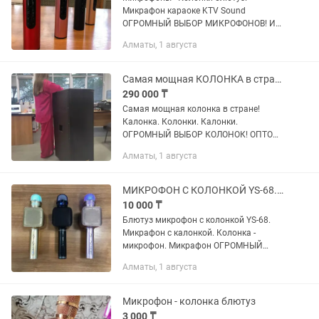
Микрафон караоке KTV Sound
ОГРОМНЫЙ ВЫБОР МИКРОФОНОВ! И
КОЛОНОК! ОПТОМ И В РОЗНИЦУ!
Алматы, 1 августа
РАССРОЧКА Kaspi Red! Беспроводной
караоке микрофон KTV K6 - это
оригинальное девайс...
Самая мощная КОЛОНКА в стране! Калонка. Колонки. Калонки.
290 000 ₸
Самая мощная колонка в стране!
Калонка. Колонки. Калонки.
ОГРОМНЫЙ ВЫБОР КОЛОНОК! ОПТОМ
И В РОЗНИЦУ! РАССРОЧКА Kaspi Red!
Алматы, 1 августа
Отличное качество! Акустическая
система TEMEISHENG 3800W. С двумя...
МИКРОФОН С КОЛОНКОЙ YS-68. Микрафон с калонкой. Огромный выбор
10 000 ₸
Блютуз микрофон с колонкой YS-68.
Микрафон с калонкой. Колонка -
микрофон. Микрафон ОГРОМНЫЙ
ВЫБОР МИКРОФОНОВ! ОПТОМ И В
Алматы, 1 августа
РОЗНИЦУ! РАССРОЧКА Kaspi Red!
Беспроводная портативная колонка +
караоке...
Микрофон - колонка блютуз
3 000 ₸