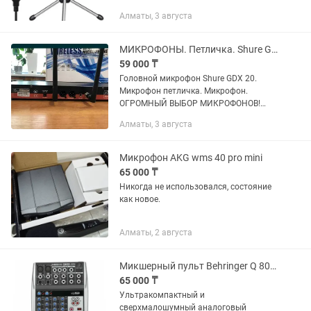
ОПТОМ И В РОЗНИЦУ! Действует
Алматы, 3 августа
рассрочка по Kaspi RED! Отправим в
любой регион...
МИКРОФОНЫ. Петличка. Shure GDX 20. Огромный выбор. Оптом и в розницу.
59 000 ₸
Головной микрофон Shure GDX 20.
Микрофон петличка. Микрофон.
ОГРОМНЫЙ ВЫБОР МИКРОФОНОВ!
ОПТОМ И В РОЗНИЦУ! РАССРОЧКА
Алматы, 3 августа
Kaspi Red! Отличное качество!
Вокальный микрофон Shure GDX 20
профессионального...
Микрофон AKG wms 40 pro mini
65 000 ₸
Никогда не использовался, состояние
как новое.
Алматы, 2 августа
Микшерный пульт Behringer Q 802 usb
65 000 ₸
Ультракомпактный и
сверхмалошумный аналоговый