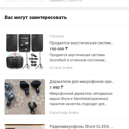
Шымкент, 3 августа
бренда Shure гарантирована. Гарантия
качества! Звоните и пишите в...
Вас могут заинтересовать
Реклама
Продается акустическая система Soundtech
150 000 ₸
Продается акустическая система
Soundtech в отличном состоянии.
Почти как новое, пользовались пару
Астана, вчера
раз на мероприятие, в комплекте идет
свой микшерный пульт, шнуровой
микрофон, стойка. Легко...
Держатели для микрофонов оригинал качество 100%
1 990 ₸
Микрофонный держатель легндарных
марок Shure и Sennheiser(оригинал)
гарантия качества, подходит для
большенства радиомикрофонов, а так
Караганда, вчера
же ручных микрофонов.
Радиомикрофоны Shure GLXD4, караоке микрофоны