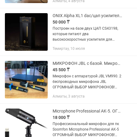
Алматы, 4 августа
ONIX Alpha XL1 dac/цап усилитель для наушников
50 000 ₸
Построен на базе двух ЦАП CS43198,
которые питают два
высокоскоростных усилителя для
наушников SGM8262 со сверхнизким
Темиртау, 10 июля
уровнем шума, способных выдавать до
500 мВт при 32 Ом на 4.4 балансном
выходе (...
МИКРОФОН JBL с базой. Микрофон Огромный выбор Оптом и в розницу
45 500 ₸
Микрофон с аппаратурой JBL VM990. 2
беспроводных микрофона JBL
ОГРОМНЫЙ ВЫБОР МИКРОФОНОВ!
ОПТОМ И В РОЗНИЦУ! РАССРОЧКА
Алматы, 3 августа
Kaspi Red! Отличное качество!
Микрофоны JBL VM990 - это
профессиональный...
Microphone Professional AK-5. ОГРОМНЫЙ ВЫБОР.ОПТОМ И В РОЗНИЦУ
18 000 ₸
Профессиональный микрофон для пк
Soomfon Microphone Professional AK-5
ОГРОМНЫЙ ВЫБОР МИКРОФОНОВ!