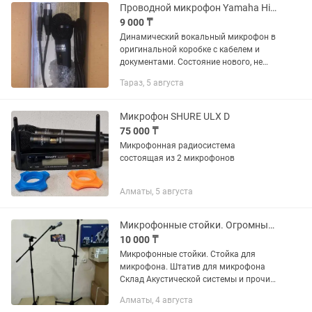
Проводной микрофон Yamaha Hi-Fi AV
9 000 ₸
Динамический вокальный микрофон в
оригинальной коробке с кабелем и
документами. Состояние нового, не
использовался.
Тараз, 5 августа
Микрофон SHURE ULX D
75 000 ₸
Микрофонная радиосистема
состоящая из 2 микрофонов
Алматы, 5 августа
Микрофонные стойки. Огромный выбор
10 000 ₸
Микрофонные стойки. Стойка для
микрофона. Штатив для микрофона
Склад Акустической системы и прочих!
ОГРОМНЫЙ ВЫБОР СТОЕК и
Алматы, 4 августа
ШТАТИВОВ! ОПТОМ И В РОЗНИЦУ!