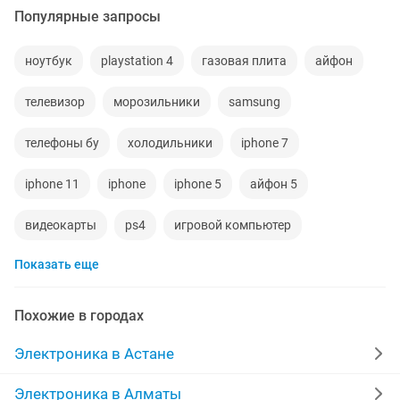
Популярные запросы
ноутбук
playstation 4
газовая плита
айфон
телевизор
морозильники
samsung
телефоны бу
холодильники
iphone 7
iphone 11
iphone
iphone 5
айфон 5
видеокарты
ps4
игровой компьютер
Показать еще
смартфон
аккаунт
материнская плата
процессор
playstation
стиральная машина
Похожие в городах
apple watch
айфон 7
беспроводные наушники
Электроника в Астане
наушники
моноблок
обмен
ddr2
xiaomi
Электроника в Алматы