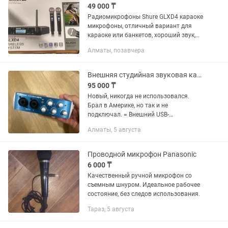
49 000 ₸
Радиомикрофоны Shure GLXD4 караоке
микрофоны, отличный вариант для
караоке или банкетов, хороший звук,
200 каналов, на пальчиковых
Алматы, позавчера
батарейках
Внешняя студийная звуковая карта PreSonus AudioBox USB 96
95 000 ₸
Новый, никогда не использовался.
Брал в Америке, но так и не
подключал. = Внешний USB-
аудиоинтерфейс. АЦП-ЦАП – 24 бит/96
Алматы, 5 августа
кГц. 2 микрофонных/
инструментальных входа на разъемах
Combo Jack/XLR с...
Проводной микрофон Panasonic
6 000 ₸
Качественный ручной микрофон со
съемным шнуром. Идеальное рабочее
состояние, без следов использования.
Тараз, 5 августа