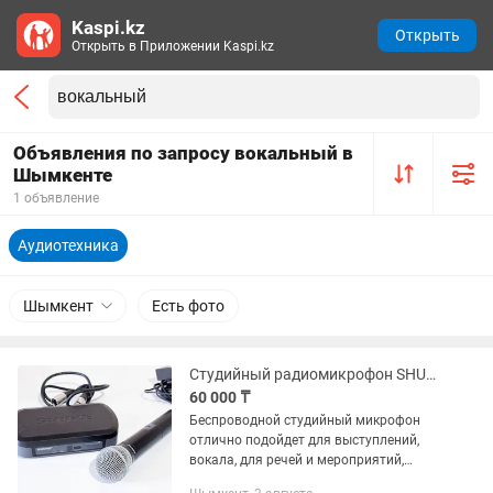
Kaspi.kz
Открыть
Открыть в Приложении Kaspi.kz
Объявления по запросу вокальный в
Шымкенте
1 объявление
Аудиотехника
Шымкент
Есть фото
Студийный радиомикрофон SHURE PG24/PG58 R10
60 000 ₸
Беспроводной студийный микрофон
отлично подойдет для выступлений,
вокала, для речей и мероприятий,
студийное качество, надежность