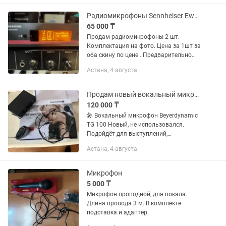
Действует рассрочка Kaspi RED!
Работаем с...
Радиомикрофоны Sennheiser Ew100 G3
65 000 ₸
Продам радиомикрофоны 2 шт.
Комплектация на фото. Цена за 1шт за
оба скину по цене . Предварительно
звоните.
Астана, 4 августа
Продам новый вокальный микрофон beyerdynamic
120 000 ₸
🎤 Вокальный микрофон Beyerdynamic
TG 100 Новый, не использовался.
Подойдёт для выступлений,
мероприятий и записи вокала. Звоните
Астана, 4 августа
или пишите.
Микрофон
5 000 ₸
Микрофон проводной, для вокала.
Длина провода 3 м. В комплекте
подставка и адаптер.