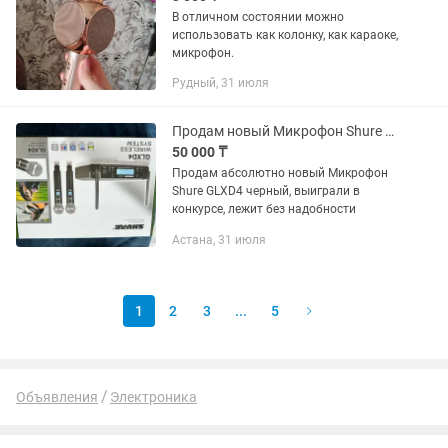
В отличном состоянии можно
использовать как колонку, как караоке,
микрофон.
Рудный, 31 июля
Продам новый Микрофон Shure GLXD4 черный
50 000 ₸
Продам абсолютно новый Микрофон
Shure GLXD4 черный, выиграли в
конкурсе, лежит без надобности
Астана, 31 июля
1
2
3
...
5
Объявления
Электроника