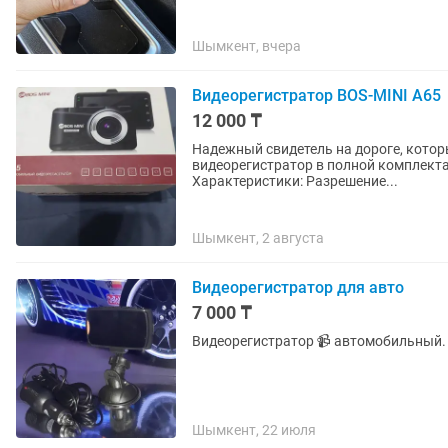
Шымкент, вчера
Видеорегистратор BOS-MINI A65
12 000 ₸
Надежный свидетель на дороге, котор
видеорегистратор в полной комплектац
Характеристики: Разрешение...
Шымкент, 2 августа
Видеорегистратор для авто
7 000 ₸
Видеорегистратор 📹 автомобильный.
Шымкент, 22 июля