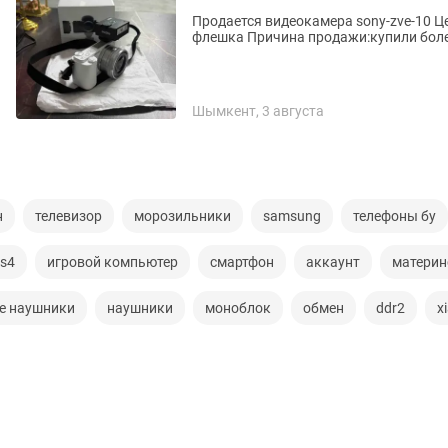
Продается видеокамера sony-zve-10 Цена окончательно 330.000тг +Godox IM30 вспышка и
флешка Причина продажи:купили бо
Шымкент, 3 августа
н
телевизор
морозильники
samsung
телефоны бу
s4
игровой компьютер
смартфон
аккаунт
материн
е наушники
наушники
моноблок
обмен
ddr2
x