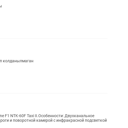
ы
оп колданылмаган
ne F1 NTK-60F Taxi II.Особенности: Двухканальное
ороги и поворотной камерой с инфракрасной подсветкой