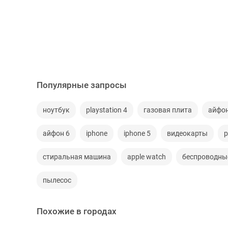
Популярные запросы
ноутбук
playstation 4
газовая плита
айфо
айфон 6
iphone
iphone 5
видеокарты
p
стиральная машина
apple watch
беспроводны
пылесос
Похожие в городах