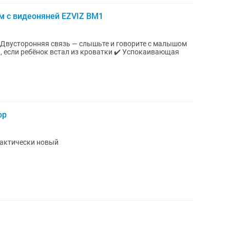
 с видеоняней EZVIZ BM1
️ Двусторонняя связь — слышьте и говорите с малышом
, если ребёнок встал из кроватки ✔️ Успокаивающая
ор
рактически новый