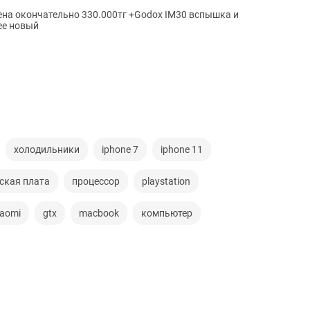
лее новый
холодильники
iphone 7
iphone 11
ская плата
процессор
playstation
iaomi
gtx
macbook
компьютер