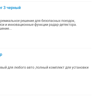
er 3 черный
 премиальное решение для безопасных поездок,
си и инновационные функции радар-детектора.
ение...
ор
вый для любого авто ,полный комплект для установки