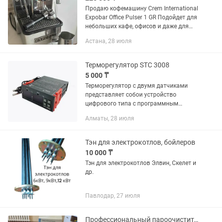
Продаю кофемашину Crem International
Expobar Office Pulser 1 GR Подойдет для
небольших кафе, офисов и даже для
дома. Питчер + холдер Габариты
Астана, 28 июля
250х420х410 мм Напряжение 220 В
Мощность 2,065...
Терморегулятор STC 3008
5 000 ₸
Терморегулятор с двумя датчиками
представляет собои устройство
цифрового типа с программным
управлением и звуковой
Алматы, 28 июля
сигнализацией температуры для
контроля температуры в заданных
объемах...
Тэн для электрокотлов, бойлеров
10 000 ₸
Тэн для электрокотлов Элвин, Скелет и
др.
Павлодар, 27 июля
Профессиональный пароочиститель EV International EVapor 3000i итальянского