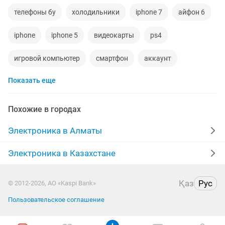
телефоны бу
холодильники
iphone 7
айфон 6
iphone
iphone 5
видеокарты
ps4
игровой компьютер
смартфон
аккаунт
Показать еще
материнская плата
процессор
playstation
стиральная машина
apple watch
Похожие в городах
беспроводные наушники
наушники
моноблок
Электроника в Алматы
обмен
ddr2
xiaomi
macbook
компьютер
Электроника в Казахстане
gtx
пылесос
geforce gtx
ipad 2
Қаз
Рус
© 2012-2026, АО «Kaspi Bank»
Пользовательское соглашение