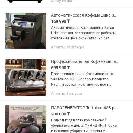
Актау, вчера
Compact 2 Gr V, с подключением к
водопроводу, предназначена для...
Автоматическая Кофемашина Saeco Lirica
169 990 ₸
Автоматическая Кофемашина Saeco
Lirica состояние хорошее все рабочем
состоянии цена окончательно без
торга. Общие характеристики Вид
Алматы, позавчера
автоматическая Тип кофемашина
Приготовление...
Профессиональная Кофемашина La San Marco
699 990 ₸
Профессиональная Кофемашина La
San Marco 100E 3gr производство
Италии состояние отличное всё в
рабочем состоянии цена окончательно
Алматы, 3 августа
без торга. Общие...
ПАРОГЕНЕРАТОР Tuttoluxo6SB plus Zepter
200 000 ₸
Подходит для всех комплексной
уборки всего дома. ФУНКЦИИ: 1. Сухая
и влажная уборка пылесосом с