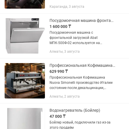
водяным фильтром 2. Чистка паром и
Караганда, 3 августа
дезинфекция 3. Одновременная чистка
паром и пылесосом 4....
Посудомоечная машина фронтальная Abat МПК-500Ф-02.
1 600 000 ₸
Посудомоечная машина с
фронтальной загрузкой Abat
МПК-500Ф-02 используется на
предприятиях общественного питания
Алматы, 3 августа
и торговли для мойки тарелок,
стаканов, бокалов, столовых приборов,
а также...
Профессиональная Кофемашина Nuova Simonelli
629 990 ₸
Профессиональная Кофемашина
Nuova Simonelli производство Италии
состояние после декальцинации,
прокладки новые, новый манометр
Алматы, 2 августа
бойлер 100% чистый цена
окончательно без...
Водонагреватель (Бойлер)
47 000 ₸
Бойлер новый, подключили газ из-за
этого продаём