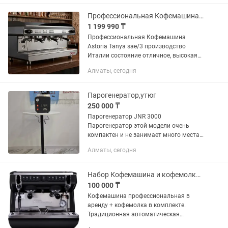
окончательно без торга. Так же...
Профессиональная Кофемашина Astoria Tanya
1 199 990 ₸
Профессиональная Кофемашина
Astoria Tanya sae/3 производство
Италии состояние отличное, высокая
группа, прокладки новые всё в
Алматы, сегодня
рабочем состоянии цена окончательно
без торга. Кофеварка Astoria SAE/3...
Парогенератор,утюг
250 000 ₸
Парогенератор JNR 3000
Парогенератор этой модели очень
компактен и не занимает много места.
Производит непрерывный пар,
Алматы, сегодня
который нагревается за 8-10 минут. На
панели расположены световые
индикаторы,...
Набор Кофемашина и кофемолка профессиональные в аренду. Кофейни и рестораны
100 000 ₸
Кофемашина профессиональная в
аренду + кофемолка в комплекте.
Традиционная автоматическая
кофемашина Nuova Simonelli appia Life