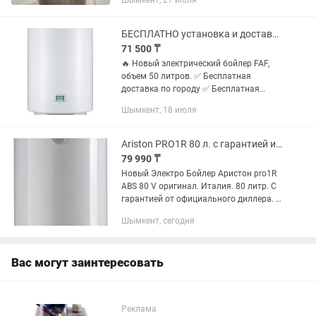
Шымкент, 27 июля
БЕСПЛАТНО установка и доставка. Водонагреватель Ariston, FAF ЭЛЕКТРО БОЙЛЕР
71 500 ₸
🔥 Новый электрический бойлер FAF,
объем 50 литров. ✅ Бесплатная
доставка по городу ✅ Бесплатная
установка ✅ Гарантия — 1 год 🔌
Шымкент, 18 июля
Подключение к сети 220В 💧 Быстрый
нагрев воды ⚙️ Качественная...
Ariston PRO1R 80 л. с гарантией и доставкой
79 990 ₸
Новый Электро Бойлер Аристон pro1R
ABS 80 V оригинал. Италия. 80 литр. С
гарантией от официального диллера. И
с БЕСПЛАТНОЙ доставкой по г
Шымкент, сегодня
Шымкент. В течении часа. (Есть
возможность установки)
Вас могут заинтересовать
Реклама