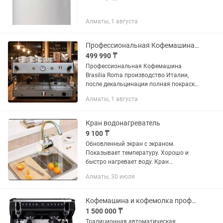
Алматы, 1 августа
Профессиональная Кофемашина Brasilia
499 990 ₸
Профессиональная Кофемашина
Brasilia Roma производство Италии,
после декальцинации полная покраска,
высокая группа 14см на фото 0,33
Алматы, 1 августа
стакан. Цена окончательно без торга в
наличии 2шт. Характеристики...
Кран водонагреватель
9 100 ₸
Обновленный экран с экраном.
Показывает температуру. Хорошо и
быстро нагревает воду. Кран
водонагреватель прост в установке!
Алматы, 30 июля
Особенно хорошо, если его поставить
на кухню т. К. На кухню ставить...
Кофемашина и кофемолка профессиональная
1 500 000 ₸
Традиционная автоматическая