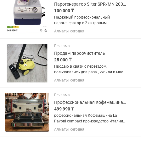
Парогенератор Silter SPR/MN 2002 синий
100 000 ₸
Надежный профессиональный
парогенератор с 2-литровым
бойлером, обеспечивающий мощную
Алматы, сегодня
подачу сухого пара (2.5 бар) и
оснащенный утюгом с пробковой
ручкой. Он отлично подходит для
Реклама
домашнего...
Продам пароочиститель
25 000 ₸
Продаю в связи с переездом,
пользовались два раза , купили в мае
этого года Пароочиститель ускоряет
Алматы, сегодня
процесс очистки и делает его проще. В
комплекте различные насадки,
которые помогут очистить самые...
Реклама
Профессиональная Кофемашина La Pavoni
499 990 ₸
рофессиональная Кофемашина La
Pavoni compact производство Италии,
состояние хорошее на холдеры новые
Алматы, сегодня
прокладки, всё в рабочем состоянии.
Цена окончательно без торга.