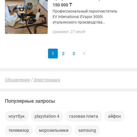
150 000 ₸
Профессиональный пароочиститель
EV International EVapor 3000i
итальянского производства
профессиональный напольный
Шымкент, 27 июля
пароочиститель премиум-класса EV
International EVapor 3000i
итальянского...
1
2
3
Объявления
Электроника
Популярные запросы
ноутбук
playstation 4
газовая плита
айфон
телевизор
морозильники
samsung