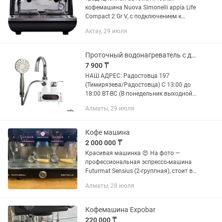
кофемашина Nuova Simonelli appia Life
Compact 2 Gr V, с подключением к
водопроводу, предназначена для
Актау, 29 июля
приготовления кофейных напитков на
основе эспрессо. Оснащена двумя...
Проточный водонагреватель с душем Delimano
7 900 ₸
НАШ АДРЕС: Радостовца 197
(Тимирязева/Радостовца) С 13:00 до
18:00 ВТ-ВС (В понедельник выходной
день) Интернет магазин SHOPWAY
Алматы, 29 июля
Проточный водонагреватель - это
прекрасная возможность иметь
постоянно...
Кофе машина
2 000 000 ₸
Красивая машинка 😍 На фото —
профессиональная эспрессо-машина
Futurmat Sensius (2-группная), стоит в
кофейне или кофейном баре. Вот
Алматы, 28 июля
коротко и по делу, что тут есть и как
это читать 👇 Что это за...
Кофемашина Expobar
220 000 ₸