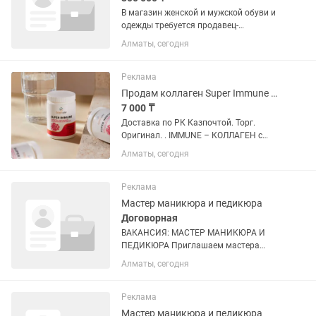
В магазин женской и мужской обуви и
одежды требуется продавец-
консультант. - График 5/2 с 09:45 до
Алматы, сегодня
19.45. Выходные в будние дни. -
Приветливость, общительность,
ответственность, ухоженный
Реклама
внешний...
Продам коллаген Super Immune Goldway.
7 000 ₸
Доставка по РК Казпочтой. Торг.
Оригинал. . IMMUNE – КОЛЛАГЕН с
витаминно-минеральным комплексом
Алматы, сегодня
MG, Zn, D3, K, Ca. Восполняет опорно-
двигательную систему, укрепляет
сосуды, помогает омоложению...
Реклама
Мастер маникюра и педикюра
Договорная
ВАКАНСИЯ: МАСТЕР МАНИКЮРА И
ПЕДИКЮРА Приглашаем мастера
ногтевого сервиса Обязанности: •
Алматы, сегодня
Маникюр и педикюр • Покрытие гель-
лаком • Укрепление ногтей •
Наращивание ногтей • Выполнение...
Реклама
Мастер маникюра и педикюра