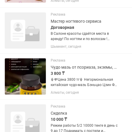
Алматы, сегодня
Формула содержит гидролизованный
коллаген, который легко усваивается
организмом, а также
Реклама
дополнительные...
Мастер ногтевого сервиса
Договорная
В Салоне красоты сдаётся места в
аренду! По ногтям и по волосам !
Салон находится в центре города,
Шымкент, сегодня
дружный коллектив ! Аренда 40,000
тенге. Адрес Момышулы-13
Реклама
Чудо мазь от псориаза, экземы, крапивницы, чесотки, прыщей и пр
3 800 ₸
🏮💸Цена 3800 тг🏮 Негормональная
китайская чудо-мазь Бэньцао Цзин Фу
создана из природных компонентов.
Алматы, сегодня
Обладает местным
противовоспалительным действием, а
также является природным
Реклама
антисептическим и...
Сиделка
10 000 ₸
Режим работы 5/2 10000 тенге в день с
9 до 17 Поднимать с постели и