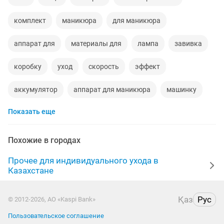
комплект
маникюра
для маникюра
аппарат для
материалы для
лампа
завивка
коробку
уход
скорость
эффект
аккумулятор
аппарат для маникюра
машинку
Показать еще
машинка для
лампы для маникюра
блоки
б у теле
работа вид
маникюрны
лампа для
Похожие в городах
новые аккумулятор
поверхность
щетки
Прочее для индивидуального ухода в
Казахстане
новые теле
набор для маникюра
пылесосов
Қаз
Рус
© 2012-2026, АО «Kaspi Bank»
апарат
рук
точка
очищение
Пользовательское соглашение