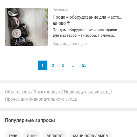
гормональный баланс ✔ Повышает
усвоение кальция ✔ Помогает при...
Реклама
Продам оборудование для мастеров маникюра
65 000 ₸
Продам оборудование и расходники
для мастеров маникюра. Полочка
подвесная для лаков- 5.000. Гель-лаки-
Караганда, сегодня
20.000. Гели моделирующие- 10.000.
Жидкость для обезжиривания
ногтей-5000. Гелевые типсы для...
1
2
3
...
55
Объявления
Электроника
Индивидуальный уход
Прочее для индивидуального ухода
Популярные запросы
теле
лицо
аппарат
маникюра лампа