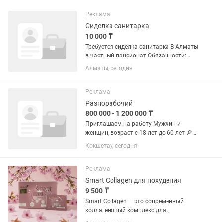
Реклама
Сиделка санитарка
10 000 ₸
Требуется сиделка санитарка В Алматы
в частный пансионат Обязанности:
закрепляется 10 постояльцев,
Алматы, сегодня
пожилых людей: купание по графику,
умывание, стрижка ногтей, смена
памперсов, подмывание,...
Реклама
Разнорабочий
800 000 - 1 200 000 ₸
Приглашаем на работу Мужчин и
женщин, возраст с 18 лет до 60 лет 🔎
ВАКАНСИЯ: Работник теплицы по
Кокшетау, сегодня
выращиванию помидоров 🟢 Основные
обязанности: Сбор спелых помидоров
в теплице (растения на уровне...
Реклама
Smart Collagen для похудения
9 500 ₸
Smart Collagen — это современный
коллагеновый комплекс для
поддержания красоты и здоровья.