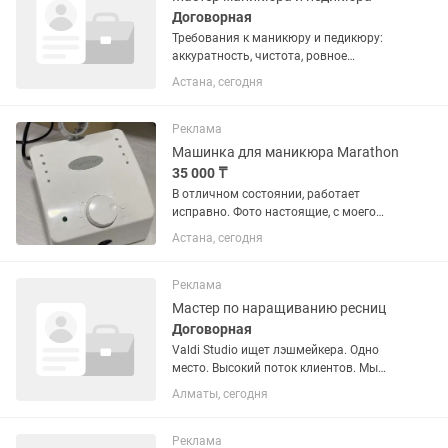
Договорная
Требования к маникюру и педикюру:
аккуратность, чистота, ровное
покрытие, ухоженные ногти и красивый
Астана, сегодня
дизайн.
Реклама
Машинка для маникюра Marathon
35 000 ₸
В отличном состоянии, работает
исправно. Фото настоящие, с моего
объявления в . Мощность: 30 Вт
Астана, сегодня
Обороты: до 35 000 об/мин Подходит
для маникюра, педикюра и коррекции
ногтей. В комплекте блок...
Реклама
Мастер по наращиванию ресниц
Договорная
Valdi Studio ищет лэшмейкера. Одно
место. Высокий поток клиентов. Мы
растём — и записи к нашим мастерам
Алматы, сегодня
расписаны на недели вперёд. Сейчас
открываем позицию для лэшмейкера,
который хочет стабильный...
Реклама