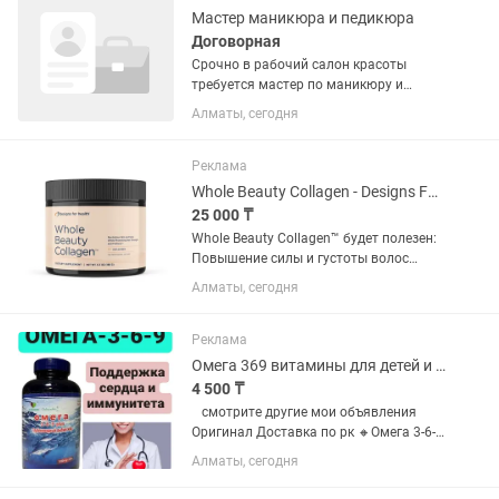
Мастер маникюра и педикюра
Договорная
Срочно в рабочий салон красоты
требуется мастер по маникюру и
педикюру. Наращивание ногтей 💅🏻
Алматы, сегодня
Реклама
Whole Beauty Collagen - Designs For Health - WBTYCN - 180 g. Коллаген
25 000 ₸
Whole Beauty Collagen™ будет полезен:
Повышение силы и густоты волос
Поддержание оптимальной текстуры
Алматы, сегодня
кожи во время старения или
воздействия окружающей среды
Структурная поддержка волос, кожи
Реклама
и...
Омега 369 витамины для детей и взрослых оригинал
4 500 ₸
⠀смотрите другие мои объявления
Оригинал Доставка по рк 🔸Омега 3-6-
9» — это сочетание ценных жирных
Алматы, сегодня
кислот, необходимых для полноценной
работы организма. ⠀♋ Биологически