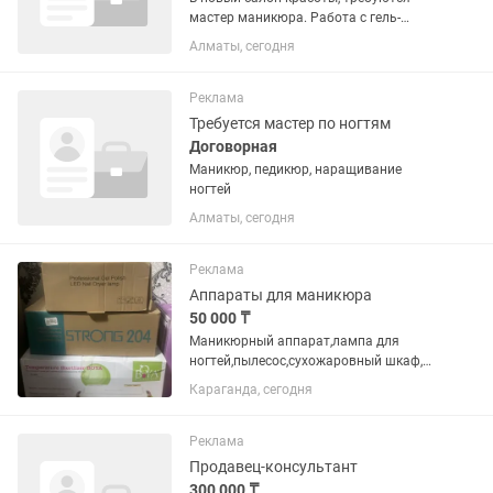
мастер маникюра. Работа с гель-
лаком, наращивание ногтей, знание
Алматы, сегодня
санитарных норм. График работы 2/2 с
10:00-20:00 Детали при собеседовании!
Реклама
Требуется мастер по ногтям
Договорная
Маникюр, педикюр, наращивание
ногтей
Алматы, сегодня
Реклама
Аппараты для маникюра
50 000 ₸
Маникюрный аппарат,лампа для
ногтей,пылесос,сухожаровный шкаф,
так же пакеты для сухожарки и всякая
Караганда, сегодня
мелочевка
Реклама
Продавец-консультант
300 000 ₸