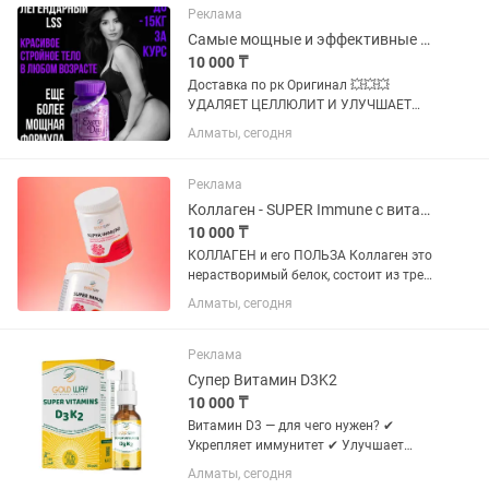
активные компоненты получены...
Реклама
Самые мощные и эффективные капсулы для похудения every day усиленная форма
10 000 ₸
Доставка по рк Оригинал 💥💥💥
УДАЛЯЕТ ЦЕЛЛЮЛИТ И УЛУЧШАЕТ
СОСТОЯНИЕ КОЖИ, ВОЛОС, НОГТЕЙ
Алматы, сегодня
МЯГКО И ЭФФЕКТИВНО СНИЖАЕТ ВЕС
И УБИРАЕТ ОТЁКИ БЛОКИРУЕТ ГОЛОД
И ПОЗВОЛЯЕТ ДОЛЬШЕ СОХРАНЯТЬ
Реклама
ЧУВСТВО...
Коллаген - SUPER Immune с витаминно-минеральным комплексом
10 000 ₸
КОЛЛАГЕН и его ПОЛЬЗА Коллаген это
нерастворимый белок, состоит из трех
аминокислот: пролина, глицина и
Алматы, сегодня
гидроксипролина. Благодаря
коллагену ткани становятся
прочными, упругими и легко
Реклама
поддаются...
Супер Витамин D3K2
10 000 ₸
Витамин D3 — для чего нужен? ✔
Укрепляет иммунитет ✔ Улучшает
состояние костей и зубов ✔ Повышает
Алматы, сегодня
уровень энергии ✔ Поддерживает