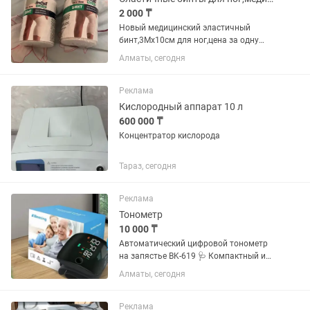
2 000 ₸
Новый медицинский эластичный
бинт,3Мх10см для ног,цена за одну
2000
Алматы, сегодня
Реклама
Кислородный аппарат 10 л
600 000 ₸
Концентратор кислорода
Тараз, сегодня
Реклама
Тонометр
10 000 ₸
Автоматический цифровой тонометр
на запястье BK-619 🩺 Компактный и
удобный автоматический тонометр BK-
Алматы, сегодня
619 предназначен для быстрого и
точного измерения артериального
давления и пульса в домашних...
Реклама