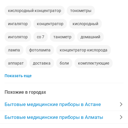
кислородный концентратор
тонометры
ингалятор
концентратор
кислородный
инголятор
со 7
танометр
домашний
лампа
фотолампа
концентратор кислорода
аппарат
доставка
боли
комплектующие
Показать еще
комплект
кислородный концентрат
аппарат для
детское
рассрочка
русские
Похожие в городах
кислородный концентратор кислород
тел
pro
Бытовые медицинские приборы в Астане
вода
портативный
для
эффект
Бытовые медицинские приборы в Алматы