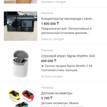
пальцы отдохнут от
Шымкент, сегодня
прокалываний.Ненадо постоянно
пользоваться глюкометром. Работает
14 дней. Измерение каждые 3 минуты.
Реклама
Концентратор кислорода Lowenstein Medical Prisma 30ST
1 800 000 ₸
Предназначен для: Обструктивные и
центральные остановки дыхания,
ХОБЛ, гиповентиляция на фоне
Алматы, сегодня
ожирения, лечение/реабилитация
после Covid. Комплектация полная.
Дополнительная информация по
Реклама
запросу....
Слуховой апрат Signia Styletto 3AX
600 000 ₸
🔥 Срочно продам Signia Styletto 3 AX
Состояние очень хорошее,
пользовались всего 4 месяца.
Астана, сегодня
Оригинал, премиальная модель.
Полный комплект: зарядка, кейс. ✅
Bluetooth ✅ Подключается к iPhone /...
Реклама
Детские оксиметры
5 700 ₸
Детские оксиметры. Можно