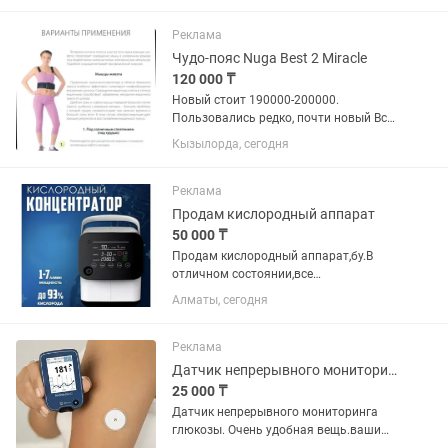
жидкокристаллический (LCD) экран.
Большие цифры делают его удобным
Реклама
для людей с...
Чудо-пояс Nuga Best 2 Miracle
120 000 ₸
Новый стоит 190000-200000.
Пользовались редко, почти новый Все
в отличном состоянии. Работает все
Кызылорда, сегодня
хорошо. Эффективность есть. Пояс-
миостимулятор Нуга бест – лучшее
средство для безопасного похудения...
Реклама
Продам кислородный аппарат
50 000 ₸
Продам кислородный аппарат,бу.В
отличном состоянии,все
комплектующие есть.Срочно нужны
Алматы, сегодня
деньги.Не звонить!!!Пишите
Реклама
Датчик непрерывного мониторинга глюкозы Ottai.
25 000 ₸
Датчик непрерывного мониторинга
глюкозы. Очень удобная вещь.ваши