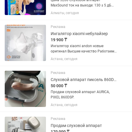
Цена 3200 Слуховой аппарат
MaxSound ток на выходе: 130 ± 5 дБ
MaxSound коэффициент усиления
Алматы, сегодня
антенны: 55 ± 5 дБ Искажение
гармонического колебания: ≤ 10%(1000
Гц) Диапазон частот: 300-4500 Гц
Реклама
Входной...
Ингалятор xiaomi небулайзер
19 900 ₸
Ингалятор xiaomi andon новые
оригинал Высшее качество Работаем
до 12 вечера Для всех возрастов
Астана, сегодня
Доставка Гарантия
Реклама
Слуховой аппарат пиксель 860DSP, Aurica
50 000 ₸
Продам слуховой аппарат AURICA,
PIXEL 860DSP.
Астана, сегодня
Реклама
Продам слуховой аппарат
170 000 ₸