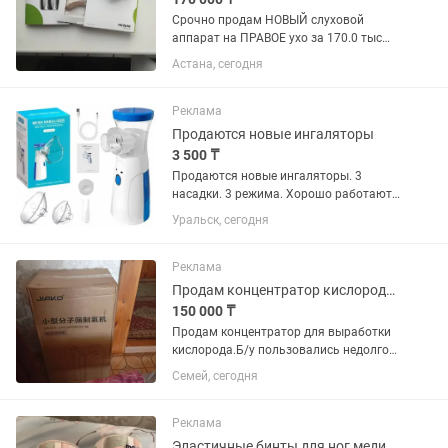
Срочно продам НОВЫЙ слуховой
аппарат на ПРАВОЕ ухо за 170.0 тыс
тенге. Своя цена 230.0 тыс. тенге. В
Астана, сегодня
упаковке, коробка не вскрыта. К нему
футляр, вкладыш . Паспорт,
гарантийный талон от 21.07.26 г.
Реклама
Продаются новые ингаляторы
3 500 ₸
Продаются новые ингаляторы. 3
насадки. 3 режима. Хорошо работают.
Сама пользуюсь. Цена 3500
Уральск, сегодня
Реклама
Продам концентратор кислородный.
150 000 ₸
Продам концентратор для выработки
кислорода.Б/у пользовались недолго
закончили лечение.
Семей, сегодня
Реклама
Эластичные бинты для ног,медицинские бинты для ног 3Мх10см