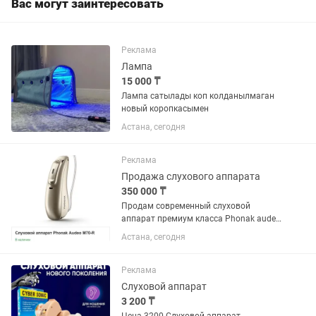
Вас могут заинтересовать
Реклама
Лампа
15 000 ₸
Лампа сатылады коп колданылмаган
новый коропкасымен
Астана, сегодня
Реклама
Продажа слухового аппарата
350 000 ₸
Продам современный слуховой
аппарат премиум класса Phonak audeo
P70-R на правую сторону. Куплен в
Астана, сегодня
апреле прошлого года за 980 000 тенге
с оригинальным зарядным
устройством. Чеки все сохранились....
Реклама
Слуховой аппарат
3 200 ₸