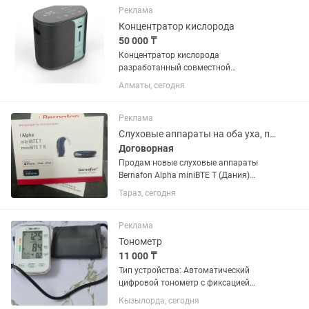
именно под наши запросы. К самому...
Реклама
Концентратор кислорода
50 000 ₸
Концентратор кислорода
разработанный совместной
южнокорейской и немецкой
Алматы, сегодня
командами для домашнего
использования. Преимуществом
является быстрая подача кислорода и
Реклама
большая производительность....
Слуховые аппараты на оба уха, по-во Дания
Договорная
Продам новые слуховые аппараты
Bernafon Alpha miniBTE T (Дания)
Продаются 2 абсолютно новых
Тараз, сегодня
слуховых аппарата Bernafon Alpha
miniBTE T премиального класса.
Аппараты были приобретены для
Реклама
пожилого...
Тонометр
11 000 ₸
Тип устройства: Автоматический
цифровой тонометр с фиксацией
манжеты на плечо. Бренд: MediTech.
Кызылорда, сегодня
Дисплей: Крупный