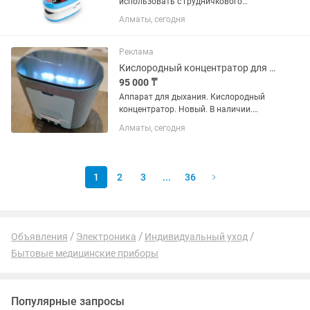
использовать с грудничкового
возраста. Есть синие и красные.
Алматы, сегодня
Реклама
Кислородный концентратор для дыхания. Новый.
95 000 ₸
Аппарат для дыхания. Кислородный
концентратор. Новый. В наличии.
Отличного качества. Производство
Алматы, сегодня
Китай заводской. Возможно в
рассрочку Каспи.
1
2
3
...
36
Объявления
Электроника
Индивидуальный уход
Бытовые медицинские приборы
Популярные запросы