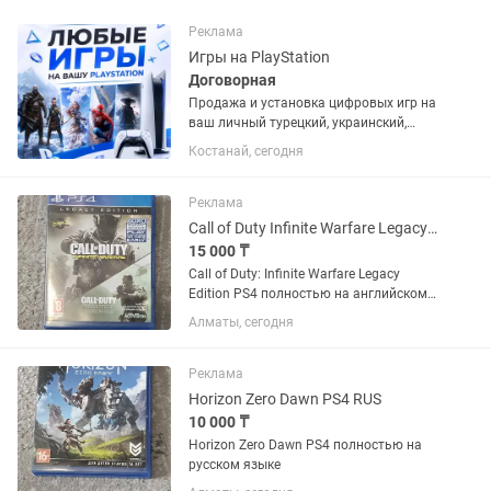
Реклама
Игры на PlayStation
Договорная
Продажа и установка цифровых игр на
ваш личный турецкий, украинский,
американский или польский PSN
Костанай, сегодня
аккаунт. Если аккаунта нет – помогу
открыть. Любые игры и подписки по
запросу. Работают на PS4 и...
Реклама
Call of Duty Infinite Warfare Legacy Edition PS4 ENG
15 000 ₸
Call of Duty: Infinite Warfare Legacy
Edition PS4 полностью на английском
языке
Алматы, сегодня
Реклама
Horizon Zero Dawn PS4 RUS
10 000 ₸
Horizon Zero Dawn PS4 полностью на
русском языке