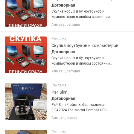
Договорная
Скупка новых и бу ноутбуков и
компьютеров в любом состоянии
также выкуп игровых приставок PS4,
Алматы, сегодня
PS5, X-Box, Nintendo, телевизоров и
многое другое. Обращайтесь оценка и
предварительно высылайте фото и...
Реклама
Скупка ноутбуков и компьютеров
Договорная
Скупка новых и бу ноутбуков и
компьютеров в любом состоянии
также выкуп игровых приставок PS4,
Алматы, сегодня
PS5, X-Box, Nintendo, телевизоров и
многое другое. Обращайтесь оценка и
предводительно высылайте фото и...
Реклама
Ps4 Slim
Договорная
Ps4 Slim 4 ойыны бар жазылған
FIFA2024 Gta Mortal Combat UFS
Алматы, вчера
Реклама