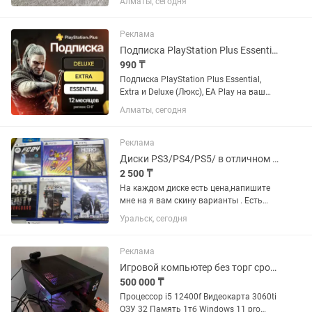
Алматы, сегодня
Реклама
Подписка PlayStation Plus Essential, Extra, Deluxe
990 ₸
Подписка PlayStation Plus Essential,
Extra и Deluxe (Люкс), EA Play на ваш
украинский или турецкий аккаунт. Если
Алматы, сегодня
аккаунта нет - открою новый. Почти во
всех играх есть русский язык и
русская...
Реклама
Диски PS3/PS4/PS5/ в отличном состоянии/обмен/гарантия.
2 500 ₸
На каждом диске есть цена,напишите
мне на я вам скину варианты . Есть
обмен на интересующий меня диск или
Уральск, сегодня
на любой с вашей доплатой или
несколько дисков на 1. Можно все
проверить также есть...
Реклама
Игровой компьютер без торг срочно
500 000 ₸
Процессор i5 12400f Видеокарта 3060ti
ОЗУ 32 Память 1тб Windows 11 pro