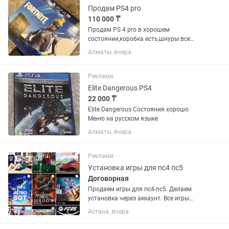
Продам PS4 pro
110 000 ₸
Продам PS 4 pro в хорошем
состоянии,коробка есть,шнуры все
есть,зарядка для джойстиков в
Алматы, вчера
подарок,джойстика 3 в комплекте и
ножки для самой приставки тоже
отдаю,в подарок игра GTA5
Реклама
Elite Dangerous PS4
22 000 ₸
Elite Dangerous Состояния хорошо
Меню на русском языке
Алматы, вчера
Реклама
Установка игры для пс4 пс5
Договорная
Продаем игры для пс4-пс5. Делаем
установка через аккаунт. Все игры
лицензионные куплены в пс сторе.
Астана, вчера
Напишите нам на или позвоните.
Установка скачивания скачать Ps4