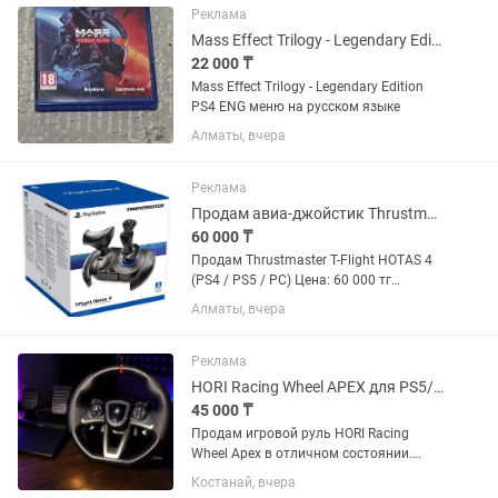
Ps5
Реклама
Mass Effect Trilogy - Legendary Edition PS4 ENG
22 000 ₸
Mass Effect Trilogy - Legendary Edition
PS4 ENG меню на русском языке
Алматы, вчера
Реклама
Продам авиа-джойстик Thrustmaster T-Flight HOTAS 4 для ps4, pc.
60 000 ₸
Продам Thrustmaster T-Flight HOTAS 4
(PS4 / PS5 / PC) Цена: 60 000 тг
(небольшой торг). Продаю
Алматы, вчера
практически новый Thrustmaster T-
Flight HOTAS 4. Покупал новым осенью,
но понял, что авиасимуляторы —...
Реклама
HORI Racing Wheel APEX для PS5/PS4/PC
45 000 ₸
Продам игровой руль HORI Racing
Wheel Apex в отличном состоянии.
Полностью исправен, все кнопки, руль
Костанай, вчера
и педали работают без каких-либо