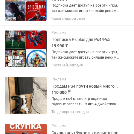
Подписка дает доступ на все эти игры,
так же сможете играть онлайн режиме.
Хорошо сэкономитьте если купите
Караганда, сегодня
подписку. Цена на 12 месяцев :
Essential (базовые 3 игры в месяц) Ps5 -
19,000 тг Ps4 -...
Реклама
Подписка Ps plus для Ps4/Ps5
19 990 ₸
Подписка дает доступ на все эти игры,
так же сможете играть онлайн режиме.
Хорошо сэкономитьте если купите
Костанай, сегодня
подписку. Mortal Kombat 1, Cyberpunk
2077, Marvel Spider-Man (2018), Miles
Morales (2020)...
Реклама
Продам PS4 почти новый много игр
110 000 ₸
Продам пс4 много игр подписка
годовых бесплатных игр 4 джойстика
Талдыкорган, сегодня
Реклама
Скупка ноутбуков и компьютеров