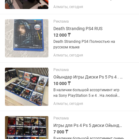
Корпус аквариум Монитор AOC 400гц
Алматы, сегодня
Кронштейн NB Наушник Mchose v9
беспроводной Клавиатура Aula
магнитный Мышка Logitech 2...
Реклама
Death Stranding PS4 RUS
12 000 ₸
Death Stranding PS4 Полностью на
русском языке
Алматы, сегодня
Реклама
Ойындар Игры Диски Ps 5 Ps 4 . Все для Sony PlayStation Пс 5
10 000 ₸
В наличии большой ассортимент игр
на Sony PlayStation 5 и 4 . На любой
вкус . Все игры лицензионные ,
Алматы, сегодня
оригинальные . Состояние идеал .
Гарантия на все игры есть ! Цены
разные !
Реклама
Игры для Ps 4 Ps 5 диски Ойындар PlayStation Slim Pro Слим Про обычный Пс
7 000 ₸
В наличии большой ассортимент очень