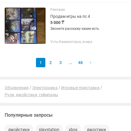
проблем. Подходит для PlayStation 5,
PlayStation 4 и ПК. Угол...
Реклама
Продам игры на пс 4
5 000 ₸
Звоните расскажу какие есть
Усть-Каменогорск, вчера
1
2
3
...
48
Объявления
Электроника
Игровые приставки
Рули, джойстики, геймпады
Популярные запросы
джойстики
playstation
xbox
джостики