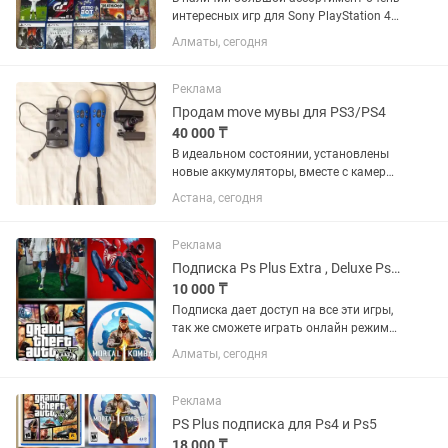
интересных игр для Sony PlayStation 4
и 5 . Все игры оригинальные
Алматы, сегодня
лицензионные. Гарантия на все игры .
Звоните Пишите , Рады каждому.
Реклама
Продам move мувы для PS3/PS4
40 000 ₸
В идеальном состоянии, установлены
новые аккумуляторы, вместе с камерой
и подставкой для зарядки. Цена за все
Астана, сегодня
- 40 000 тенге.
Реклама
Подписка Ps Plus Extra , Deluxe Ps4/Ps5
10 000 ₸
Подписка дает доступ на все эти игры,
так же сможете играть онлайн режиме.
Хорошо сэкономитьте если купите
Алматы, сегодня
подписку. Mortal Kombat 1, Cyberpunk
2077, Marvel Spider-Man (2018), Miles
Morales (2020)...
Реклама
PS Plus подписка для Ps4 и Ps5
18 000 ₸