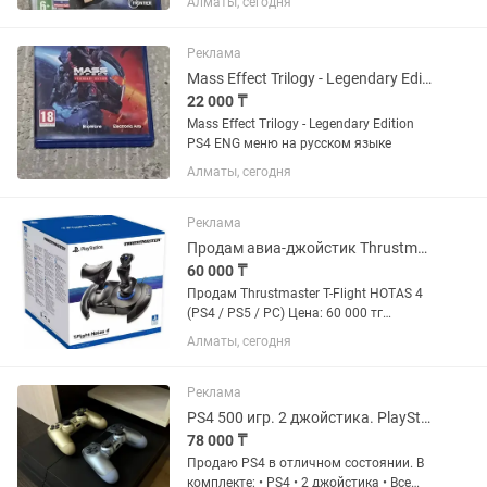
Алматы, сегодня
Реклама
Mass Effect Trilogy - Legendary Edition PS4 ENG
22 000 ₸
Mass Effect Trilogy - Legendary Edition
PS4 ENG меню на русском языке
Алматы, сегодня
Реклама
Продам авиа-джойстик Thrustmaster T-Flight HOTAS 4 для ps4, pc.
60 000 ₸
Продам Thrustmaster T-Flight HOTAS 4
(PS4 / PS5 / PC) Цена: 60 000 тг
(небольшой торг). Продаю
Алматы, сегодня
практически новый Thrustmaster T-
Flight HOTAS 4. Покупал новым осенью,
но понял, что авиасимуляторы —...
Реклама
PS4 500 игр. 2 джойстика. PlayStation 4. PS4. ПС4. Приставка. Плейстейшен 4
78 000 ₸
Продаю PS4 в отличном состоянии. В
комплекте: • PS4 • 2 джойстика • Все