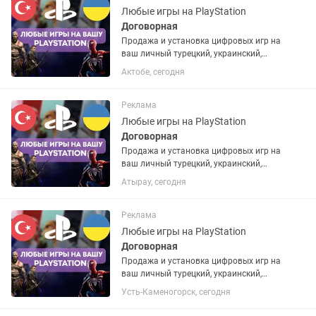
Любые игры на PlayStation
Договорная
Продажа и установка цифровых игр на
ваш личный турецкий, украинский,
американский или польский PSN
Актобе, сегодня
аккаунт. Если аккаунта нет – помогу
открыть. Любые игры и подписки по
запросу. Работают на PS4 и...
Реклама
Любые игры на PlayStation
Договорная
Продажа и установка цифровых игр на
ваш личный турецкий, украинский,
американский или польский PSN
Атырау, сегодня
аккаунт. Если аккаунта нет – помогу
открыть. Любые игры и подписки по
запросу. Работают на PS4 и...
Реклама
Любые игры на PlayStation
Договорная
Продажа и установка цифровых игр на
ваш личный турецкий, украинский,
американский или польский PSN
Усть-Каменогорск, сегодня
аккаунт. Если аккаунта нет – помогу
открыть. Любые игры и подписки по