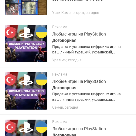
Усть-Каменогорск, сегодня
Реклама
Любые игры на PlayStation
Договорная
Продажа и установка цифровых игр на
ваш личный турецкий, украинский,
американский или польский PSN
Уральск, сегодня
аккаунт. Если аккаунта нет – помогу
открыть. Любые игры и подписки по
запросу. Работают на PS4 и...
Реклама
Любые игры на PlayStation
Договорная
Продажа и установка цифровых игр на
ваш личный турецкий, украинский,
американский или польский PSN
Семей, сегодня
аккаунт. Если аккаунта нет – помогу
открыть. Любые игры и подписки по
запросу. Работают на PS4 и...
Реклама
Любые игры на PlayStation
Договорная