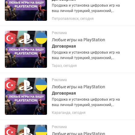
Продажа и установка цифровых игр на
ваш личный турецкий, украинский,
американский или польский PSN
Петропавловск, сегодня
аккаунт. Если аккаунта нет – помогу
открыть. Любые игры и подписки по
запросу. Работают на PS4 и...
Реклама
Любые игры на PlayStation
Договорная
Продажа и установка цифровых игр на
ваш личный турецкий, украинский,
американский или польский PSN
Тараз, сегодня
аккаунт. Если аккаунта нет – помогу
открыть. Любые игры и подписки по
запросу. Работают на PS4 и...
Реклама
Любые игры на PlayStation
Договорная
Продажа и установка цифровых игр на
ваш личный турецкий, украинский,
американский или польский PSN
Караганда, сегодня
аккаунт. Если аккаунта нет – помогу
открыть. Любые игры и подписки по
запросу. Работают на PS4 и...
Реклама
Любые игры на PlayStation