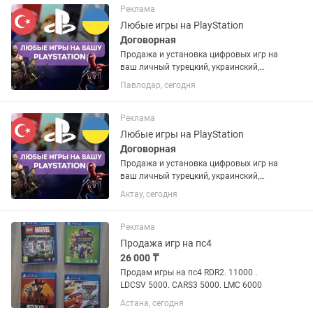
запросу. Работают на PS4 и...
Реклама
Любые игры на PlayStation
Договорная
Продажа и установка цифровых игр на
ваш личный турецкий, украинский,
американский или польский PSN
Павлодар, сегодня
аккаунт. Если аккаунта нет – помогу
открыть. Любые игры и подписки по
запросу. Работают на PS4 и...
Реклама
Любые игры на PlayStation
Договорная
Продажа и установка цифровых игр на
ваш личный турецкий, украинский,
американский или польский PSN
Актау, сегодня
аккаунт. Если аккаунта нет – помогу
открыть. Любые игры и подписки по
запросу. Работают на PS4 и...
Реклама
Продажа игр на пс4
26 000 ₸
Продам игры на пс4 RDR2. 11000 .
LDCSV 5000. CARS3 5000. LMC 6000
Астана, сегодня