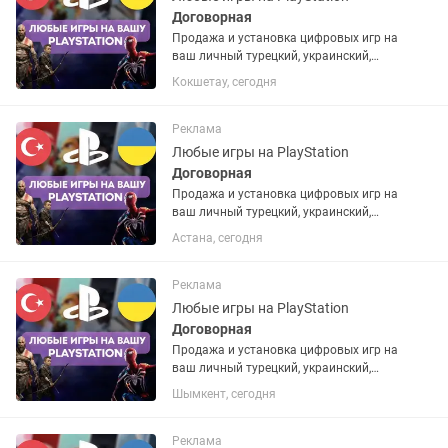
Договорная
Продажа и установка цифровых игр на
ваш личный турецкий, украинский,
американский или польский PSN
Кокшетау, сегодня
аккаунт. Если аккаунта нет – помогу
открыть. Любые игры и подписки по
запросу. Работают на PS4 и...
Реклама
Любые игры на PlayStation
Договорная
Продажа и установка цифровых игр на
ваш личный турецкий, украинский,
американский или польский PSN
Астана, сегодня
аккаунт. Если аккаунта нет – помогу
открыть. Любые игры и подписки по
запросу. Работают на PS4 и...
Реклама
Любые игры на PlayStation
Договорная
Продажа и установка цифровых игр на
ваш личный турецкий, украинский,
американский или польский PSN
Шымкент, сегодня
аккаунт. Если аккаунта нет – помогу
открыть. Любые игры и подписки по
запросу. Работают на PS4 и...
Реклама