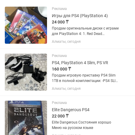
Реклама
Игры для PS4 (PlayStation 4)
24 000 ₸
Продам оригинальные диски с играми
для PlayStation 4: 1. Red Dead
Redemption 2 — 8 000 – 11 000 тг 2. GTA
Алматы, сегодня
V (Grand Theft Auto V) — 7 000 – 9 000 тг
3. Ratchet & Clank — 4 000 – 6 000 тг 4.
FIFA 20 —...
Реклама
PS4, PlayStation 4 Slim, PS VR
160 000 ₸
Продам игровую приставку PS4 Slim
1TB в полной комплектации: -PS4 SLIM -
3 контроллера Dual Shock 4 - PS VR - 2
Алматы, сегодня
контроллера PS Move с док станцией
зарядки - PS4 camera v2 - Приставка
сброшена до...
Реклама
Elite Dangerous PS4
22 000 ₸
Elite Dangerous Состояния хорошо
Меню на русском языке