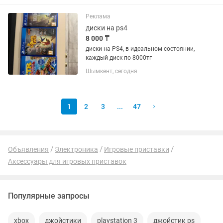
Реклама
диски на ps4
8 000 ₸
диски на PS4, в идеальном состоянии,
каждый диск по 8000тг
Шымкент, сегодня
1
2
3
...
47
Объявления
Электроника
Игровые приставки
Аксессуары для игровых приставок
Популярные запросы
xbox
джойстики
playstation 3
джойстик ps