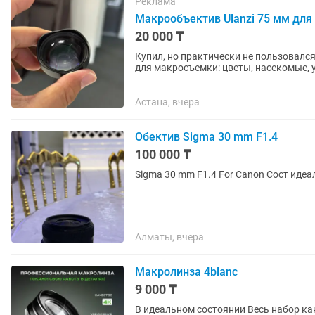
Реклама
Макрообъектив Ulanzi 75 мм для
20 000 ₸
Купил, но практически не пользовался. Состоян
для макросъемки: цветы, насекомые, 
фокусировка на расстоянии...
Астана, вчера
Обектив Sigma 30 mm F1.4
100 000 ₸
Sigma 30 mm F1.4 For Canon Сост
Алматы, вчера
Макролинза 4blanc
9 000 ₸
В идеальном состоянии Весь набор как на фото Снимает очень качественно Продаю тк не