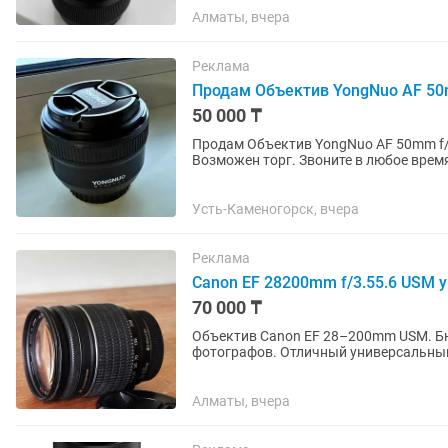
Алматы, вчера
Реклама
Продам Объектив YongNuo AF 50m
50 000 ₸
Продам Объектив YongNuo AF 50mm f/1
Возможен торг. Звоните в любое врем
Усть-Каменогорск, вчера
Реклама
Canon EF 28200mm f/3.55.6 USM 
70 000 ₸
Объектив Canon EF 28–200mm USM. Б
фотографов. Отличный универсальный объектив «на каждый день» — перекрывает большой
диапазон фокусных расстояний: от...
Алматы, вчера