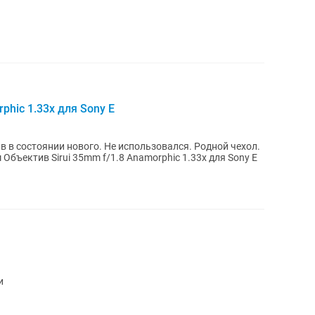
phic 1.33x для Sony E
в состоянии нового. Не использовался. Родной чехол.
Торг есть, предлагайте цену - подумаем Объектив Sirui 35mm f/1.8 Anamorphic 1.33x для Sony E
и