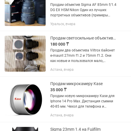
Продам объектив Sigma AF 85mm f/1.4
DG EX HSM Nikon Один из лучших
портретных объективов (примеры
фото прикрепил в объявлении). Резкий,
Уральск, вчера
светосильный с красивым рисунком
боке. Подходит как для...
Продам светосильные объективы Viltrox
180 000 ₸
Продам два объектива Viltrox байонет
e-maunt 27mm f1.2 и 75mm f1.2. Они
как новые и пользовался мало,
ходовой тамрон у меня, за каждый
Астана, вчера
объектив 180к, если оба заберете, то
будет скидка! Коробки и...
Продам микрокамеру Kase
35 000 ₸
Продам новую микрокамеру Kase для
Iphone 14 Pro Max. Дистанция съемки
40-85 мм. Чехол для телефона и
крепление прилагаются
Астана, вчера
Sigma 23mm 1.4 на Fujifilm