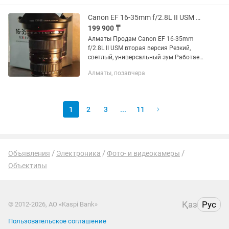
смотрите в профиле
Canon EF 16-35mm f/2.8L II USM Идеал
199 900 ₸
Алматы Продам Canon EF 16-35mm
f/2.8L II USM вторая версия Резкий,
светлый, универсальный зум Работает
идеально Полный комплект
Алматы, позавчера
1
2
3
...
11
Объявления
Электроника
Фото- и видеокамеры
Объективы
Қаз
Рус
© 2012-2026, АО «Kaspi Bank»
Пользовательское соглашение