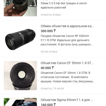
50мм 3.5-5.6ф без трещин и сколл
идеально рабочий
Алматы, вчера
Обмен объектив в идеальном качестве
300 000 ₸
Продам Объектив Canon RF 600mm
f/11 IS STM. Идеально для дальнего
расстояния. Я фотала луну, шикарно
выходит. Характеристики и фото луны
Актау, вчера
приложила. Луна получается
отчетливо. Объектив в идеальном...
Объектив Canon EF 50mm 1.8 STM. Портретник
40 000 ₸
Объектив Canon EF 50mm 1.8 STM. В
отличном состоянии . В комплекте
крышки. Новая версия стм, бесшумный
фокус, резкий, удобен для видео и на
Алматы, 14 июля
фото тоже. Светосильный. Цена 40.000
Объектив Sigma 85mm f 1.4 для Nikon (F, EF)
160 000 ₸