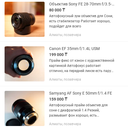
Объектив Sony FE 28-70mm f/3.5-5.6 OSS
80 000 ₸
Автофокусный зум объектив для Сони,
есть стабилизатор Работает хорошо,
подойдет для всего
Алматы, позавчера
Canon EF 35mm f/1.4L USM
199 000 ₸
Прайм фикс от кэнон с художественной
картинкой Автофокус работает
отлично, на передней линзе есть пару
царапин, которые не влияют на
Алматы, позавчера
картинку
Samyang AF Sony E 50mm f/1.4 FE
159 000 ₸
Автофокусный прайм объектив для
сони с диафрагмой 1.4 Резкий,
размывает фон хорошо, есть
небольшая вмятина, не влияющая на
Алматы, позавчера
работу Так же есть другие объективы,