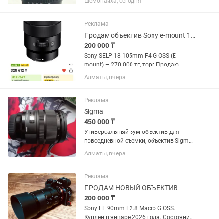
Шемонаиха, сегодня
серии L в отличном состоянии. Canon
EF 16-35mm f/4L IS USM. Редко
использовался, с момента покупки 1
Реклама
год.
Продам объектив Sony e-mount 18-105
200 000 ₸
Sony SELP 18-105mm F4 G OSS (E-
mount) — 270 000 тг, торг Продаю
универсальный объектив Sony 18–105
Алматы, вчера
F4 G OSS. Отлично подходит для фото и
особенно видео. Постоянная
светосила F4 на всем диапазоне,...
Реклама
Sigma
450 000 ₸
Универсальный зум-объектив для
повседневной съемки, объектив Sigma
24-70mm f/2.8 DG OS HSM с креплением
Алматы, вчера
Canon EF охватывает полезный
диапазон фокусных расстояний от
широкоугольного до портретного,...
Реклама
ПРОДАМ НОВЫЙ ОБЪЕКТИВ
200 000 ₸
Sony FE 90mm F2.8 Macro G OSS.
Куплен в январе 2026 года. Состояние