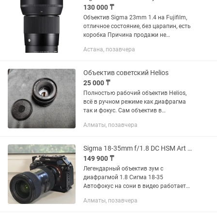
130 000 ₸
Объектив Sigma 23mm 1.4 на Fujifilm,
отличное состояние, без царапин, есть
коробка Причина продажи не
пользуюсь
Астана, позавчера
Объектив советский Helios
25 000 ₸
Полностью рабочий объектив Helios,
всё в ручном режиме как диафрагма
так и фокус. Сам объектив в
идеальном состоянии, все работает,
Алматы, позавчера
без царапин. Стоимость 20000 тенге,
плюс есть Переходник на EOS...
Sigma 18-35mm f/1.8 DC HSM Art для Sony
149 900 ₸
Легендарный объектив зум с
диафрагмой 1.8 Сигма 18-35
Автофокус на сони в видео работает
отлично Без переходника - 150к С
Алматы, позавчера
переходником - 240к