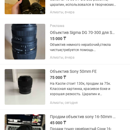
царапин, использовался в творческих
целях, в банкетах не был. Состояние
Алматы, вчера
10/10. Торг минимальный. Продаю так
как нужен кэш.
Реклама
Объектив Sigma DG 70-300 для Sony
15 000 ₸
Объектив немного нерабочий,стекла
чистые,требуется помощь
мастера,снимать в принципе можно в
Алматы, вчера
ручной фокусировке
Объектив Sony 50mm FE
75 000 ₸
На Каспи стоит 130к, продам за 75к.
Классная картинка, красивое боке и
хорошая резкость. Царапин и
дефектов нет. Насчет фото пишите в
Алматы, сегодня
лс.
Продам объектив sony 16-50mm 3.5-5.6f
45 000 ₸
Продам тушку серебристый Сони 16-