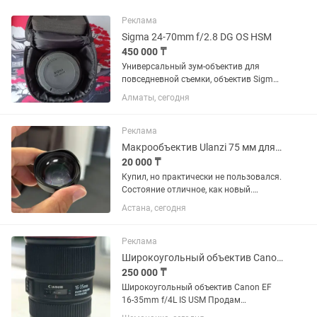
Реклама
Sigma 24-70mm f/2.8 DG OS HSM
450 000 ₸
Универсальный зум-объектив для
повседневной съемки, объектив Sigma
24-70mm f/2.8 DG OS HSM с креплением
Алматы, сегодня
Canon EF охватывает полезный
диапазон фокусных расстояний от
широкоугольного до портретного,...
Реклама
Макрообъектив Ulanzi 75 мм для смартфона
20 000 ₸
Купил, но практически не пользовался.
Состояние отличное, как новый.
Идеально подходит для макросъемки:
Астана, сегодня
цветы, насекомые, украшения,
предметная съемка. Увеличение 10×,
фокусировка на расстоянии...
Реклама
Широкоугольный объектив Canon EF 16-35mm f/4L IS USM
250 000 ₸
Широкоугольный объектив Canon EF
16-35mm f/4L IS USM Продам
широкоугольный объектив Canon