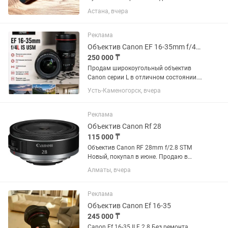
практически нового, без царапин и
Астана, вчера
потертостей. Полный комплект:
коробка, документы, чехол, передняя и
задняя крышки. Использовался...
Реклама
Объектив Canon EF 16-35mm f/4L IS USM
250 000 ₸
Продам широкоугольный объектив
Canon серии L в отличном состоянии.
Canon EF 16-35mm f/4L IS USM.
Усть-Каменогорск, вчера
Отличное состояние, стекла чистые,
грибка и царапин нет. Автофокус и
стабилизация работают идеально....
Реклама
Объектив Canon Rf 28
115 000 ₸
Объектив Canon RF 28mm f/2.8 STM
Новый, покупал в июне. Продаю в
связи ненадобностью.
Алматы, вчера
Реклама
Объектив Canon Ef 16-35
245 000 ₸
Canon Ef 16-35 II F 2.8 Без ремонта,