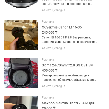
Новый, покупал в июне. Продаю в
связи ненадобностью.
Алматы, сегодня
Реклама
Объектив Canon Ef 16-35
245 000 ₸
Canon Ef 16-35 II F 2.8 Без ремонта,
царапин, использовался в творческих
целях, в банкетах не был. Состояние
Алматы, сегодня
10/10. Торг минимальный. Продаю так
как нужен кэш.
Реклама
Sigma 24-70mm f/2.8 DG OS HSM
450 000 ₸
Универсальный зум-объектив для
повседневной съемки, объектив Sigma
24-70mm f/2.8 DG OS HSM с креплением
Алматы, сегодня
Canon EF охватывает полезный
диапазон фокусных расстояний от
широкоугольного до портретного,...
Реклама
Макрообъектив Ulanzi 75 мм для смартфона
20 000 ₸