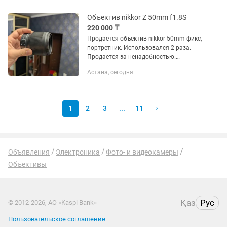
Объектив nikkor Z 50mm f1.8S
220 000 ₸
Продается объектив nikkor 50mm фикс,
портретник. Использовался 2 раза.
Продается за ненадобностью.
Документы, коробка в наличии.
Астана, сегодня
Рассрочку/обмен не предлагать
1
2
3
...
11
Объявления
Электроника
Фото- и видеокамеры
Объективы
Қаз
Рус
© 2012-2026, АО «Kaspi Bank»
Пользовательское соглашение