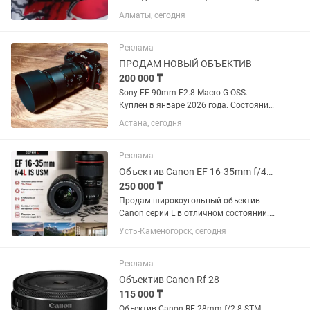
24-70mm f/2.8 DG OS HSM с креплением
Алматы, сегодня
Canon EF охватывает полезный
диапазон фокусных расстояний от
широкоугольного до портретного,...
Реклама
ПРОДАМ НОВЫЙ ОБЪЕКТИВ
200 000 ₸
Sony FE 90mm F2.8 Macro G OSS.
Куплен в январе 2026 года. Состояние
практически нового, без царапин и
Астана, сегодня
потертостей. Полный комплект:
коробка, документы, чехол, передняя и
задняя крышки. Использовался...
Реклама
Объектив Canon EF 16-35mm f/4L IS USM
250 000 ₸
Продам широкоугольный объектив
Canon серии L в отличном состоянии.
Canon EF 16-35mm f/4L IS USM.
Усть-Каменогорск, сегодня
Отличное состояние, стекла чистые,
грибка и царапин нет. Автофокус и
стабилизация работают идеально....
Реклама
Объектив Canon Rf 28
115 000 ₸
Объектив Canon RF 28mm f/2.8 STM