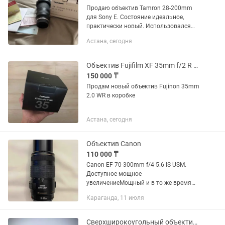
Продаю объектив Tamron 28-200mm
для Sony E. Состояние идеальное,
практически новый. Использовался
всего несколько раз для тестовых
Астана, сегодня
съемок. Полный комплект: коробка,
документы, крышки. Линзы и корпус...
Объектив Fujifilm XF 35mm f/2 R WR
150 000 ₸
Продам новый объектив Fujinon 35mm
2.0 WR в коробке
Астана, сегодня
Объектив Canon
110 000 ₸
Canon EF 70-300mm f/4-5.6 IS USM.
Доступное мощное
увеличениеМощный и в то же время
доступный объектив EF 70-300mm f/4-
Караганда, 11 июля
5.6 IS USM идеально подойдет
фотографам, снимающим природу или
спорт, и...
Сверхширокоугольный объектив Canon EF-S 10-18mm f/4.5-5.6 IS STM