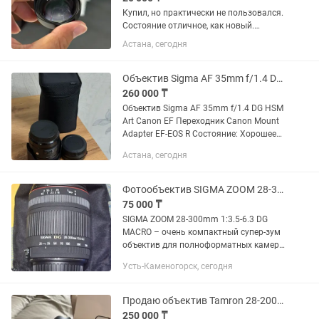
Купил, но практически не пользовался.
Состояние отличное, как новый.
Идеально подходит для макросъемки:
Астана, сегодня
цветы, насекомые, украшения,
предметная съемка. Увеличение 10×,
фокусировка на расстоянии...
Объектив Sigma AF 35mm f/1.4 DG HSM Art Canon EF Переходник Canon
260 000 ₸
Объектив Sigma AF 35mm f/1.4 DG HSM
Art Canon EF Переходник Canon Mount
Adapter EF-EOS R Состояние: Хорошее
Царапин: Нет Причина продажи: Купил
Астана, сегодня
другой объектив Пробег: Мало
Фотообъектив SIGMA ZOOM 28-300mm 13.5-6.3 DG MACRO
75 000 ₸
SIGMA ZOOM 28-300mm 1:3.5-6.3 DG
MACRO – очень компактный супер-зум
объектив для полноформатных камер.
Выпускался для фотоаппаратов
Усть-Каменогорск, сегодня
разных брендов. Имеет отличную
возможность снимать макро с...
Продаю объектив Tamron 28-200mm для Sony E.
250 000 ₸