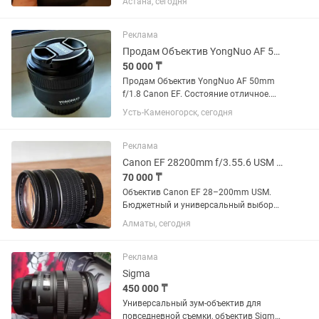
Астана, сегодня
Реклама
Продам Объектив YongNuo AF 50mm f/1.8 Canon EF
50 000 ₸
Продам Объектив YongNuo AF 50mm
f/1.8 Canon EF. Состояние отличное.
Цена 50000. Возможен торг. Звоните в
Усть-Каменогорск, сегодня
любое время Динара
Реклама
Canon EF 28200mm f/3.55.6 USM универсальный зум
70 000 ₸
Объектив Canon EF 28–200mm USM.
Бюджетный и универсальный выбор
для начинающих фотографов.
Алматы, сегодня
Отличный универсальный объектив
«на каждый день» — перекрывает
большой диапазон фокусных
Реклама
расстояний: от...
Sigma
450 000 ₸
Универсальный зум-объектив для
повседневной съемки, объектив Sigma