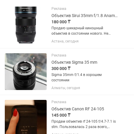
Реклама
Объектив Sirui 35mm f/1.8 Anamorphic 1.33x для Sony E
180 000 ₸
Продаю шикарный киношный
объектив в состоянии нового. Не
использовался. Родной чехол. Торг
Астана, сегодня
есть, предлагайте цену - подумаем
Объектив Sirui 35mm f/1.8 Anamorphic
1.33x для Sony E
Реклама
Объектив Sigma 35 mm
300 000 ₸
Sigma 35mm f/1.4 в хорошем
состоянии
Алматы, сегодня
Реклама
Объектив Canon RF 24-105
145 000 ₸
Продам объектив rf 24-105 f/4.7-7.1 is
stm. Пользовалась 2 раза всего,
состояние идеальное