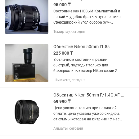
95 000 ₸
Состояние как НОВЫЙ Компактный и
легкий – удобно брать в путешествия.
Сверхширокий угол обзора зум-
объектива позволяет уместить в кадр
Темиртау, сегодня
больше деталей, добавляя
выразительности снимаемым
пейзажам,...
Обьектив Nikon 50mm f1.8s
225 000 ₸
В отличном состоянии, резкий
быстрый, подходит только для
беззеркальных камер Nikon серии Z
Шымкент, сегодня
Объектив Nikon 50mm F/1.4G AF-S Nikkor Гарантия Магазин Red Geek
69 990 ₸
Цена указана только при наличной
оплате. цена указана уже со скидкой,
от суммы которая на витрине • У нас
вы можете оформить рассрочку 0-0-12
Алматы, сегодня
• мы предоставляем официальную
гарантию, которая...