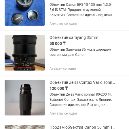
Объектив Canon EFS 18-135 mm 1:3.5-
5,6 IS STM. Продается зумовый
объектив. Состояние идеальное, лежал
просто на полке не использовал.
Алматы, сегодня
Идеально для видеосъёмки так как он
STM и бесшумный. Все работает...
Объектив samyang 35mm
50 000 ₸
Объектив Samyang 35 мм, в хорошем
состоянии, для Canon
Атырау, сегодня
Объектив Zeiss Contax Vario sonnar 80-200 f4.
120 000 ₸
Объектив Zeiss Vario sonnar 80-200 f4.
Байонет Contax. Заказывал с Японии.
Состояние идеальное. Без следов
падения. Стекла без царапин и сколов.
Алматы, сегодня
Продаю так как не пользуюсь. Только
студийное...
Продам объектив Canon 50 mm 1-1,4.