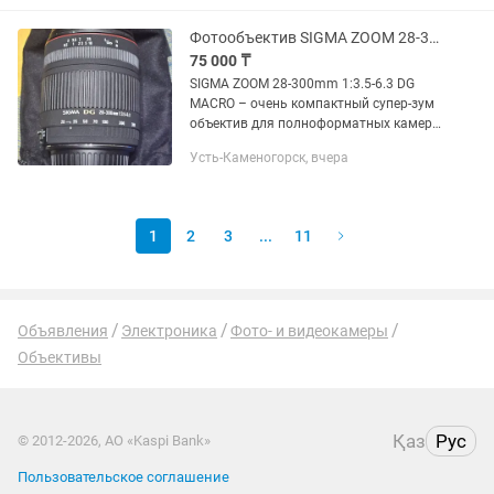
Фотообъектив SIGMA ZOOM 28-300mm 13.5-6.3 DG MACRO
75 000 ₸
SIGMA ZOOM 28-300mm 1:3.5-6.3 DG
MACRO – очень компактный супер-зум
объектив для полноформатных камер.
Выпускался для фотоаппаратов
Усть-Каменогорск, вчера
разных брендов. Имеет отличную
возможность снимать макро с...
1
2
3
...
11
Объявления
Электроника
Фото- и видеокамеры
Объективы
Қаз
Рус
© 2012-2026, АО «Kaspi Bank»
Пользовательское соглашение