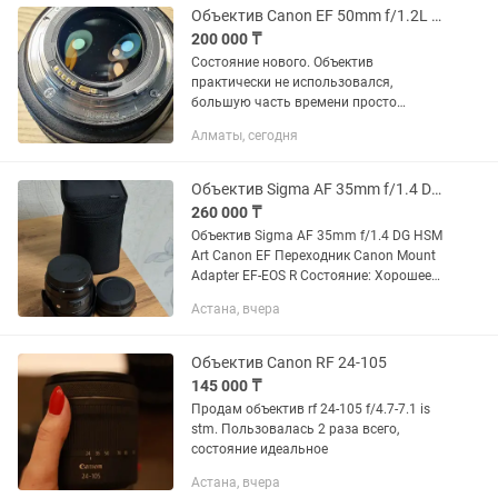
Объектив Canon EF 50mm f/1.2L USM
200 000 ₸
Состояние нового. Объектив
практически не использовался,
большую часть времени просто
хранился на полке. 1 владелец,
Алматы, сегодня
покупался новым. В ремонте не был,
без вскрытий и вмешательств.
Состояние...
Объектив Sigma AF 35mm f/1.4 DG HSM Art Canon EF Переходник Canon
260 000 ₸
Объектив Sigma AF 35mm f/1.4 DG HSM
Art Canon EF Переходник Canon Mount
Adapter EF-EOS R Состояние: Хорошее
Царапин: Нет Причина продажи: Купил
Астана, вчера
другой объектив Пробег: Мало
Объектив Canon RF 24-105
145 000 ₸
Продам объектив rf 24-105 f/4.7-7.1 is
stm. Пользовалась 2 раза всего,
состояние идеальное
Астана, вчера