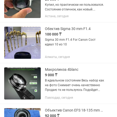
Купил, но практически не пользовался.
Состояние отличное, как новый.
Идеально подходит для макросъемки:
Астана, сегодня
цветы, насекомые, украшения,
предметная съемка. Увеличение 10×,
фокусировка на расстоянии...
Обектив Sigma 30 mm F1.4
100 000 ₸
Sigma 30 mm F1.4 For Canon Сост
идеал 10 из 10
Алматы, сегодня
Макролинза 4blanc
9 000 ₸
В идеальном состоянии Весь набор как
на фото Снимает очень качественно
Продаю тк не пользуюсь Подойдет
бьюти мастерам и кто любит делать
Павлодар, сегодня
макро фото
Объектив Canon EFS 18-135 mm 13.5-5,6 IS STM
92 000 ₸