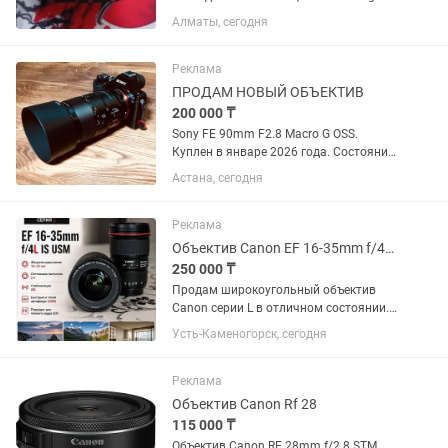
24-70mm f/2.8 DG OS HSM с креплением
Алматы, сегодня
Canon EF охватывает полезный
диапазон фокусных расстояний от
широкоугольного до портретного,...
Реклама
ПРОДАМ НОВЫЙ ОБЪЕКТИВ
200 000 ₸
Sony FE 90mm F2.8 Macro G OSS.
Куплен в январе 2026 года. Состояние
практически нового, без царапин и
Астана, сегодня
потертостей. Полный комплект:
коробка, документы, чехол, передняя и
задняя крышки. Использовался...
Реклама
Объектив Canon EF 16-35mm f/4L IS USM
250 000 ₸
Продам широкоугольный объектив
Canon серии L в отличном состоянии.
Canon EF 16-35mm f/4L IS USM.
Усть-Каменогорск, сегодня
Отличное состояние, стекла чистые,
грибка и царапин нет. Автофокус и
стабилизация работают идеально....
Реклама
Объектив Canon Rf 28
115 000 ₸
Объектив Canon RF 28mm f/2.8 STM