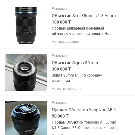
Реклама
Объектив Sirui 35mm f/1.8 Anamorphic 1.33x для Sony E
180 000 ₸
Продаю шикарный киношный
объектив в состоянии нового. Не
использовался. Родной чехол. Торг
Астана, сегодня
есть, предлагайте цену - подумаем
Объектив Sirui 35mm f/1.8 Anamorphic
1.33x для Sony E
Реклама
Объектив Sigma 35 mm
300 000 ₸
Sigma 35mm f/1.4 в хорошем
состоянии
Алматы, сегодня
Реклама
Продам Объектив YongNuo AF 50mm f/1.8 Canon EF
50 000 ₸
Продам Объектив YongNuo AF 50mm
f/1.8 Canon EF. Состояние отличное.
Цена 50000. Возможен торг. Звоните в