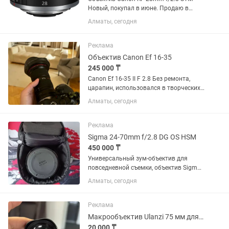
Новый, покупал в июне. Продаю в
связи ненадобностью.
Алматы, сегодня
Реклама
Объектив Canon Ef 16-35
245 000 ₸
Canon Ef 16-35 II F 2.8 Без ремонта,
царапин, использовался в творческих
целях, в банкетах не был. Состояние
Алматы, сегодня
10/10. Торг минимальный. Продаю так
как нужен кэш.
Реклама
Sigma 24-70mm f/2.8 DG OS HSM
450 000 ₸
Универсальный зум-объектив для
повседневной съемки, объектив Sigma
24-70mm f/2.8 DG OS HSM с креплением
Алматы, сегодня
Canon EF охватывает полезный
диапазон фокусных расстояний от
широкоугольного до портретного,...
Реклама
Макрообъектив Ulanzi 75 мм для смартфона
20 000 ₸