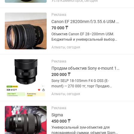
Усть-Каменогорск, сегодня
любое время Динара
Реклама
Canon EF 28200mm f/3.55.6 USM универсальный зум
70 000 ₸
Объектив Canon EF 28–200mm USM.
Бюджетный и универсальный выбор
для начинающих фотографов.
Алматы, сегодня
Отличный универсальный объектив
«на каждый день» — перекрывает
большой диапазон фокусных
Реклама
расстояний: от...
Продам объектив Sony e-mount 18-105
200 000 ₸
Sony SELP 18-105mm F4 G OSS (E-
mount) — 270 000 тг, торг Продаю
универсальный объектив Sony 18–105
Алматы, сегодня
F4 G OSS. Отлично подходит для фото и
особенно видео. Постоянная
светосила F4 на всем диапазоне,...
Реклама
Sigma
450 000 ₸
Универсальный зум-объектив для
повседневной съемки, объектив Sigma