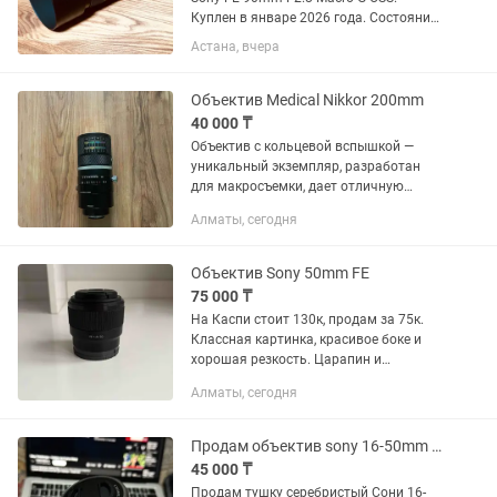
Куплен в январе 2026 года. Состояние
практически нового, без царапин и
Астана, вчера
потертостей. Полный комплект:
коробка, документы, чехол, передняя и
задняя крышки. Использовался...
Объектив Medical Nikkor 200mm
40 000 ₸
Объектив с кольцевой вспышкой —
уникальный экземпляр, разработан
для макросъемки, дает отличную
детализацию. Оптика чистая, затвор
Алматы, сегодня
отрабатывает, механика и элементы
управления работают. 🔍 Объектив...
Объектив Sony 50mm FE
75 000 ₸
На Каспи стоит 130к, продам за 75к.
Классная картинка, красивое боке и
хорошая резкость. Царапин и
дефектов нет. Насчет фото пишите в
Алматы, сегодня
лс.
Продам объектив sony 16-50mm 3.5-5.6f
45 000 ₸
Продам тушку серебристый Сони 16-