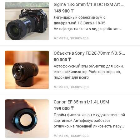
Sigma 18-35mm f/1.8 DC HSM Art для Sony
149 900 ₸
Легендарный объектив зум с
диафрагмой 1.8 Сигма 18-35
Автофокус на сони в видео работает
отлично Без переходника - 150к С
Алматы, позавчера
переходником - 240к
Объектив Sony FE 28-70mm f/3.5-5.6 OSS
80 000 ₸
Автофокусный зум объектив для Сони,
есть стабилизатор Работает хорошо,
подойдет для всего
Алматы, позавчера
Canon EF 35mm f/1.4L USM
199 000 ₸
Прайм фикс от кэнон с художественной
картинкой Автофокус работает
отлично, на передней линзе есть пару
царапин, которые не влияют на
Алматы, позавчера
картинку