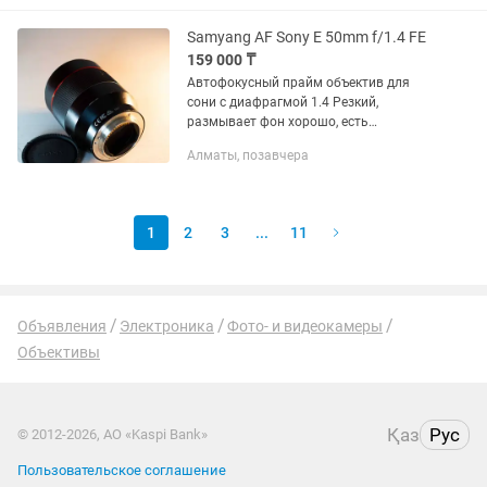
Samyang AF Sony E 50mm f/1.4 FE
159 000 ₸
Автофокусный прайм объектив для
сони с диафрагмой 1.4 Резкий,
размывает фон хорошо, есть
небольшая вмятина, не влияющая на
Алматы, позавчера
работу Так же есть другие объективы,
смотрите в профиле
1
2
3
...
11
Объявления
Электроника
Фото- и видеокамеры
Объективы
Қаз
Рус
© 2012-2026, АО «Kaspi Bank»
Пользовательское соглашение