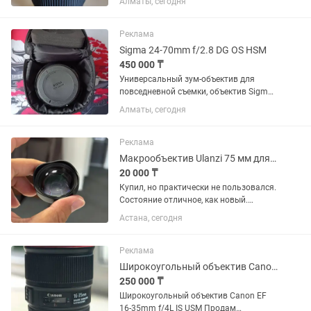
Алматы, сегодня
ручной фокусировке
Реклама
Sigma 24-70mm f/2.8 DG OS HSM
450 000 ₸
Универсальный зум-объектив для
повседневной съемки, объектив Sigma
24-70mm f/2.8 DG OS HSM с креплением
Алматы, сегодня
Canon EF охватывает полезный
диапазон фокусных расстояний от
широкоугольного до портретного,...
Реклама
Макрообъектив Ulanzi 75 мм для смартфона
20 000 ₸
Купил, но практически не пользовался.
Состояние отличное, как новый.
Идеально подходит для макросъемки:
Астана, сегодня
цветы, насекомые, украшения,
предметная съемка. Увеличение 10×,
фокусировка на расстоянии...
Реклама
Широкоугольный объектив Canon EF 16-35mm f/4L IS USM
250 000 ₸
Широкоугольный объектив Canon EF
16-35mm f/4L IS USM Продам