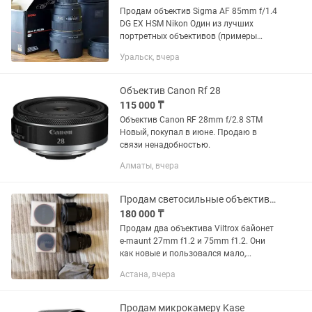
Продам объектив Sigma AF 85mm f/1.4
DG EX HSM Nikon Один из лучших
портретных объективов (примеры
фото прикрепил в объявлении). Резкий,
Уральск, вчера
светосильный с красивым рисунком
боке. Подходит как для...
Объектив Canon Rf 28
115 000 ₸
Объектив Canon RF 28mm f/2.8 STM
Новый, покупал в июне. Продаю в
связи ненадобностью.
Алматы, вчера
Продам светосильные объективы Viltrox
180 000 ₸
Продам два объектива Viltrox байонет
e-maunt 27mm f1.2 и 75mm f1.2. Они
как новые и пользовался мало,
ходовой тамрон у меня, за каждый
Астана, вчера
объектив 180к, если оба заберете, то
будет скидка! Коробки и...
Продам микрокамеру Kase