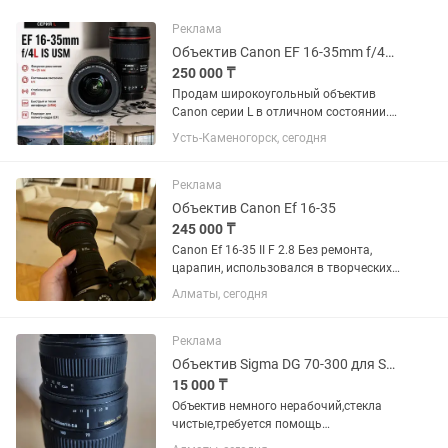
Реклама
Объектив Canon EF 16-35mm f/4L IS USM
250 000 ₸
Продам широкоугольный объектив
Canon серии L в отличном состоянии.
Canon EF 16-35mm f/4L IS USM.
Усть-Каменогорск, сегодня
Отличное состояние, стекла чистые,
грибка и царапин нет. Автофокус и
стабилизация работают идеально....
Реклама
Объектив Canon Ef 16-35
245 000 ₸
Canon Ef 16-35 II F 2.8 Без ремонта,
царапин, использовался в творческих
целях, в банкетах не был. Состояние
Алматы, сегодня
10/10. Торг минимальный. Продаю так
как нужен кэш.
Реклама
Объектив Sigma DG 70-300 для Sony
15 000 ₸
Объектив немного нерабочий,стекла
чистые,требуется помощь
мастера,снимать в принципе можно в