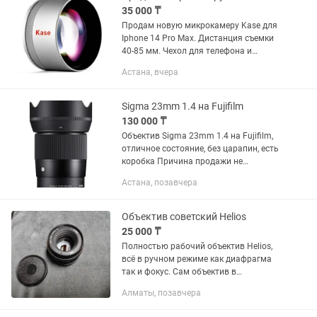
35 000 ₸
Продам новую микрокамеру Kase для
Iphone 14 Pro Max. Дистанция съемки
40-85 мм. Чехол для телефона и
крепление прилагаются
Астана, вчера
Sigma 23mm 1.4 на Fujifilm
130 000 ₸
Объектив Sigma 23mm 1.4 на Fujifilm,
отличное состояние, без царапин, есть
коробка Причина продажи не
пользуюсь
Астана, позавчера
Объектив советский Helios
25 000 ₸
Полностью рабочий объектив Helios,
всё в ручном режиме как диафрагма
так и фокус. Сам объектив в
идеальном состоянии, все работает,
Алматы, позавчера
без царапин. Стоимость 20000 тенге,
плюс есть Переходник на EOS...