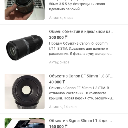
50мм 3.5-5.6ф без трещин и сколл
идеально рабочий
Алматы, вчера
Обмен объектив в идеальном качестве
300 000 ₸
Продам Объектив Canon RF 600mm
f/11 IS STM. Идеально для дальнего
расстояния. Я фотала луну, шикарно
выходит. Характеристики и фото луны
Актау, вчера
приложила. Луна получается
отчетливо. Объектив в идеальном...
Объектив Canon EF 50mm 1.8 STM. Портретник
40 000 ₸
Объектив Canon EF 50mm 1.8 STM. В
отличном состоянии . В комплекте
крышки. Новая версия стм, бесшумный
фокус, резкий, удобен для видео и на
Алматы, 14 июля
фото тоже. Светосильный. Цена 40.000
Объектив Sigma 85mm f 1.4 для Nikon (F, EF)
160 000 ₸