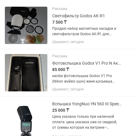
Реклама
Светофильтр Godox AK-R1
7 500 ₸
Продаю набор магнитных насадок и
светофильтров Godox AK-R1 для
накамерных вспышек. Состояние:
Шымкент, сегодня
Хорошее, все основные элементы в
рабочем состоянии. Комплект:
Включает в себя шторку, соты
Реклама
(сотовый...
Фотовспышка Godox V1 Pro N Аккумулятор Godox VB30
85 000 ₸
кәсіби фотовспышка Godox V1 Pro
(Nikon жүйесі үшін) және қосымша
түпнұсқа аккумулятор Godox VB30
Шымкент, сегодня
жиынтығымен. Жағдайы: Жұмысы өте
жақсы, мінсіз атқарады. Лампасы
ауыстырылған (оригинал тетікпен...
Вспышка YongNuo YN 560 III Speedlite Рассрочка Магазин Red Geek
25 000 ₸
Цена указана только при наличной
оплате. цена указана уже со скидкой,
от суммы которая на витрине •
Рассрочка 0-0-12 • Официальная