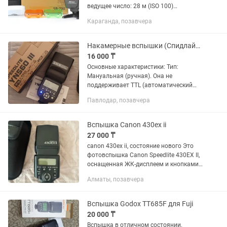
ведущее число: 28 м (ISO 100)
поддержка режимов i-TTL поворотная
Караганда, позавчера
головка выбор угла освещения: авто,
ручной встроенный дисплей вес:...
Накамерные вспышки (Спидлайты)
16 000 ₸
Основные характеристики: Тип:
Мануальная (ручная). Она не
поддерживает TTL (автоматический
замер экспозиции). Мощность
Павлодар, позавчера
импульса нужно выставлять вручную
кнопками на самой вспышке.
Встроенный...
Вспышка Canon 430ex ii
27 000 ₸
canon 430ex ii, состояние нового Это
фотовспышка Canon Speedlite 430EX II,
оснащенная ЖК-дисплеем и кнопками
управления на задней
Алматы, позавчера
панели.Устройство предназначено для
использования с цифровыми...
Вспышка Godox TT685F для Fuji
20 000 ₸
Вспышка в отличном состоянии.