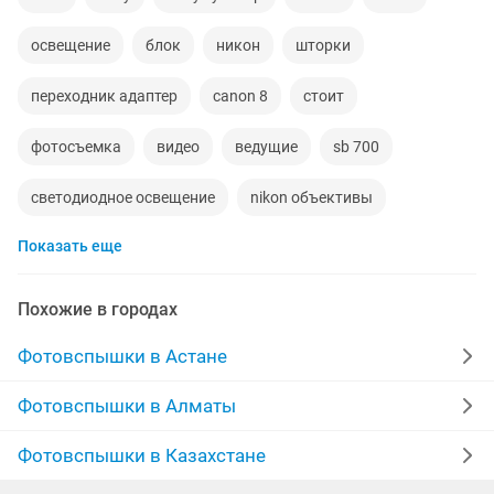
освещение
блок
никон
шторки
переходник адаптер
canon 8
стоит
фотосъемка
видео
ведущие
sb 700
светодиодное освещение
nikon объективы
Показать еще
canon eos
фотоаппараты
питание
canon 7
видео фото
новые оригинальные
Похожие в городах
зарядка аккумулятора
селфи
nikon фотоаппарат
Фотовспышки в Астане
note
iphone pro max
iphone 12
ipad air
Фотовспышки в Алматы
аккумуляторы для ноутбуков
айфон 12 pro
Фотовспышки в Казахстане