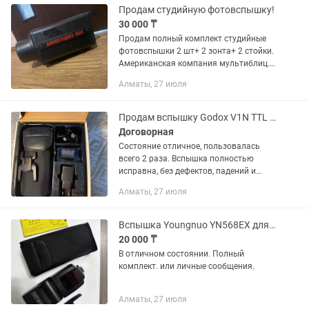
Продам студийную фотовспышку!
30 000 ₸
Продам полный комплект студийные
фотовспышки 2 шт+ 2 зонта+ 2 стойки.
Американская компания мультиблиц.
В 500 требует замены конденсата. В
Алматы, 27 июля
отличном состоянии.
Продам вспышку Godox V1N TTL для Nikon.
Договорная
Состояние отличное, пользовалась
всего 2 раза. Вспышка полностью
исправна, без дефектов, падений и
ремонтов. Практически как новая.
Алматы, 27 июля
Продаю в связи с переходом на другую
систему камер, поэтому для...
Вспышка Youngnuo YN568EX для Nikon
20 000 ₸
В отличном состоянии. Полный
комплект. или личные сообщения.
Алматы, 27 июля