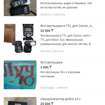
Использовалась редко и бережно. Нет
ни потертостей, ни царапин
Алматы, 2 августа
Фотовспышки e-TTL для Canon, либо i-TTL для Nikon. Б/у
32 000 ₸
Фотовспышки e-TTL для Canon, либо i-
TTL для Nikon. Б/у. Мануальная,
универсальная, для многих систем. В
мягком чехле. Либо макро вспышка,
Актобе, 2 августа
оригинал Nikon. Цены разные.
Фотовспышка
3 000 ₸
Фотовспышка Луч в хорошем
состоянии
Павлодар, 1 августа
Синхронизатор godox x3 c
25 000 ₸