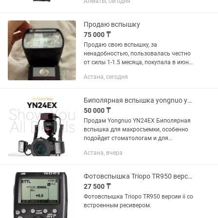
Алматы, сегодня
Гарантия -30 дней • Вспышка YongNuo
YN 560 III Speedlite • Доставка...
Продаю вспышку
75 000 ₸
Продаю свою вспышку, за
ненадобностью, пользовалась честно
от силы 1-1.5 месяца, покупала в июне,
даже гарантийный талон еще есть. В
Астана, сегодня
идеальном состоянии Я уже не
провожу съемки, где нужна вспышка
и...
Биполярная вспышка yongnuo yn24ex
50 000 ₸
Продам Yongnuo YN24EX Биполярная
вспышка для макросъемки, особенно
подойдет стоматологам и для
предметной съемки Приобреталось на
Астана, вчера
каспи кз Состояние отличное,
пользовались буквально пару...
Фотовспышка Triopo TR950 версии ii со встроенным ресивером.
27 500 ₸
Фотовспышка Triopo TR950 версии ii со
встроенным ресивером.