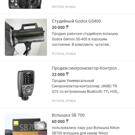
Актобе, вчера
Студийный Godox GS400
20 000 ₸
Продаю рабочую студийную вспышку
Godox Gemini GS‑400 в хорошем
состоянии. В комплекте: •штатив
•barndoors (жалюзи) •рефлектор
Астана, вчера
•синхрокабель Вспышка полностью
исправна, готова к работе в студии
или...
Продам синхронизатор-Контролер JINBEI TR-Q7II Bluetooth TTL HSS
22 000 ₸
Продам Универсальный
Синхронизатор-контроллер JINBEI TR-
Q7II, со встроенным Bluetooth TTL HSS,
подходит для всех марок камер - в
Астана, вчера
количестве - 1 штука Контроллер
JINBEI TR-Q7II Bluetooth TTL HSS -...
Вспышка SB 700
60 000 ₸
пользовались пару раз Вспышка Nikon
SB700 вспышка для камер Nikon