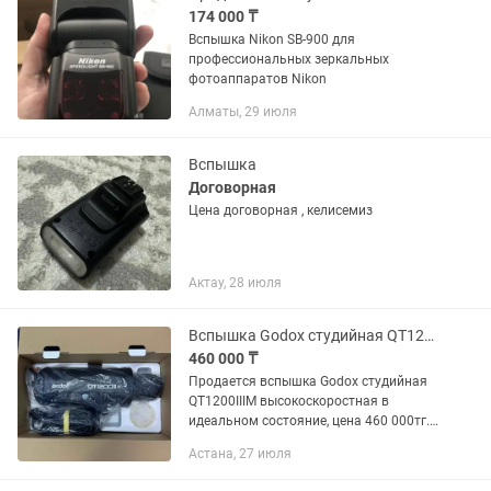
174 000 ₸
Вспышка Nikon SB-900 для
профессиональных зеркальных
фотоаппаратов Nikon
Алматы, 29 июля
Вспышка
Договорная
Цена договорная , келисемиз
Актау, 28 июля
Вспышка Godox студийная QT1200IIIM высокоскоростная
460 000 ₸
Продается вспышка Godox студийная
QT1200IIIM высокоскоростная в
идеальном состояние, цена 460 000тг.
Работает исправно. Также софтбокс
Астана, 27 июля
Raylab SPG 120, комплектация: чехол,
соты, октобокс. Цена 40...