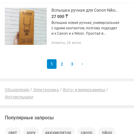
Вспышка ручная для Canon Nikon новая TR-950
27 000 ₸
Вспышка новая ручная, универсальная
с одним контактом, поэтому подходит
и к Canon и к Nikon. Простая в
управлении , ведущее число 38, что
Алматы, 26 июля
достаточно для съемки в помещении.
Может работать как ведущая...
1
2
3
Объявления
Электроника
Фото- и видеокамеры
Фотовспышки
Популярные запросы
свет
sony
аккумулятор
canon
nikon