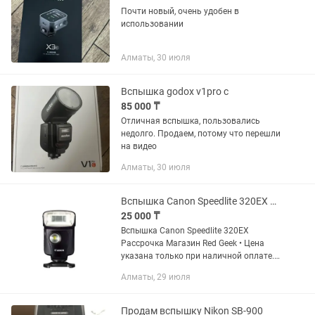
Почти новый, очень удобен в
использовании
Алматы, 30 июля
Вспышка godox v1pro c
85 000 ₸
Отличная вспышка, пользовались
недолго. Продаем, потому что перешли
на видео
Алматы, 30 июля
Вспышка Canon Speedlite 320EX Рассрочка Магазин Red Geek
25 000 ₸
Вспышка Canon Speedlite 320EX
Рассрочка Магазин Red Geek • Цена
указана только при наличной оплате.
цена указана уже со скидкой, от суммы
Алматы, 29 июля
которая на витрине • Рассрочка 0-0-12
• Официальная Гарантия...
Продам вспышку Nikon SB-900