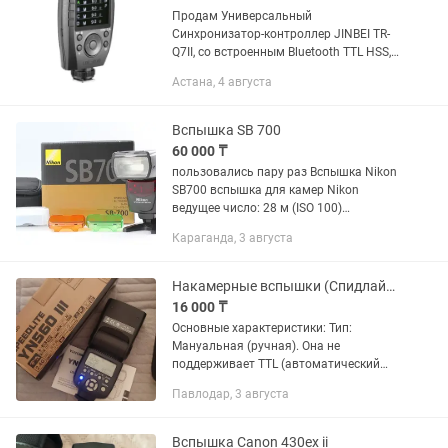
Продам Универсальный
Синхронизатор-контроллер JINBEI TR-
Q7II, со встроенным Bluetooth TTL HSS,
подходит для всех марок камер - в
Астана, 4 августа
количестве - 1 штука Контроллер
JINBEI TR-Q7II Bluetooth TTL HSS -...
Вспышка SB 700
60 000 ₸
пользовались пару раз Вспышка Nikon
SB700 вспышка для камер Nikon
ведущее число: 28 м (ISO 100)
поддержка режимов i-TTL поворотная
Караганда, 3 августа
головка выбор угла освещения: авто,
ручной встроенный дисплей вес:...
Накамерные вспышки (Спидлайты)
16 000 ₸
Основные характеристики: Тип:
Мануальная (ручная). Она не
поддерживает TTL (автоматический
замер экспозиции). Мощность
Павлодар, 3 августа
импульса нужно выставлять вручную
кнопками на самой вспышке.
Встроенный...
Вспышка Canon 430ex ii