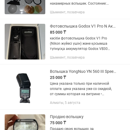
накамерных вспышек. Состояние:
Хорошее, все основные элементы в
Шымкент, позавчера
рабочем состоянии. Комплект:
Включает в себя шторку, соты
(сотовый...
Фотовспышка Godox V1 Pro N Аккумулятор Godox VB30
85 000 ₸
кәсіби фотовспышка Godox V1 Pro
(Nikon жүйесі үшін) және қосымша
түпнұсқа аккумулятор Godox VB30
жиынтығымен. Жағдайы: Жұмысы өте
Шымкент, позавчера
жақсы, мінсіз атқарады. Лампасы
ауыстырылған (оригинал тетікпен...
Вспышка YongNuo YN 560 III Speedlite Рассрочка Магазин Red Geek
25 000 ₸
Цена указана только при наличной
оплате. цена указана уже со скидкой,
от суммы которая на витрине •
Рассрочка 0-0-12 • Официальная
Алматы, 5 августа
Гарантия -30 дней • Вспышка YongNuo
YN 560 III Speedlite • Доставка...
Продаю вспышку
75 000 ₸
Продаю свою вспышку, за