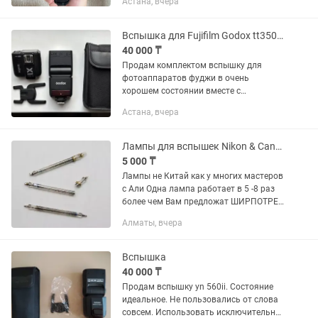
Астана, вчера
Вспышка для Fujifilm Godox tt350 с синхронизатором x1tf
40 000 ₸
Продам комплектом вспышку для
фотоаппаратов фуджи в очень
хорошем состоянии вместе с
синхронизатором. Работают от
Астана, вчера
пальчиковых батареек. Бонусом отдам
складной софтбокс для съемки
профессиональных...
Лампы для вспышек Nikon & Canon Лампы не Китай
5 000 ₸
Лампы не Китай как у многих мастеров
с Али Одна лампа работает в 5 -8 раз
более чем Вам предложат ШИРПОТРЕБ
Распродажа Остатка с сервиса
Алматы, вчера
Отправка в регионы Nikon SB600, Nikon
SB700, Nikon SB800...
Вспышка
40 000 ₸
Продам вспышку yn 560ii. Состояние
идеальное. Не пользовались от слова
совсем. Использовать исключительно