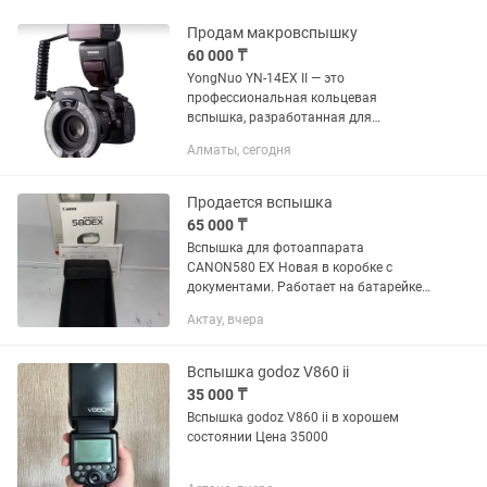
Продам макровспышку
60 000 ₸
YongNuo YN-14EX II — это
профессиональная кольцевая
вспышка, разработанная для
макросъемки и портретной
Алматы, сегодня
фотографии, обеспечивающая
равномерное освещение и высокую
детализацию снимков. Независимая...
Продается вспышка
65 000 ₸
Вспышка для фотоаппарата
CANON580 EX Новая в коробке с
документами. Работает на батарейке
АА Напишите
Актау, вчера
Вспышка godoz V860 ii
35 000 ₸
Вспышка godoz V860 ii в хорошем
состоянии Цена 35000