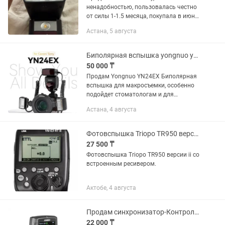
ненадобностью, пользовалась честно
от силы 1-1.5 месяца, покупала в июне,
даже гарантийный талон еще есть. В
Астана, 5 августа
идеальном состоянии Я уже не
провожу съемки, где нужна вспышка
и...
Биполярная вспышка yongnuo yn24ex
50 000 ₸
Продам Yongnuo YN24EX Биполярная
вспышка для макросъемки, особенно
подойдет стоматологам и для
предметной съемки Приобреталось на
Астана, 4 августа
каспи кз Состояние отличное,
пользовались буквально пару...
Фотовспышка Triopo TR950 версии ii со встроенным ресивером.
27 500 ₸
Фотовспышка Triopo TR950 версии ii со
встроенным ресивером.
Актобе, 4 августа
Продам синхронизатор-Контролер JINBEI TR-Q7II Bluetooth TTL HSS
22 000 ₸