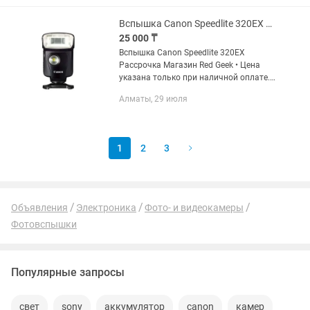
Вспышка Canon Speedlite 320EX Рассрочка Магазин Red Geek
25 000 ₸
Вспышка Canon Speedlite 320EX
Рассрочка Магазин Red Geek • Цена
указана только при наличной оплате.
цена указана уже со скидкой, от суммы
Алматы, 29 июля
которая на витрине • Рассрочка 0-0-12
• Официальная Гарантия...
1
2
3
Объявления
Электроника
Фото- и видеокамеры
Фотовспышки
Популярные запросы
свет
sony
аккумулятор
canon
камер