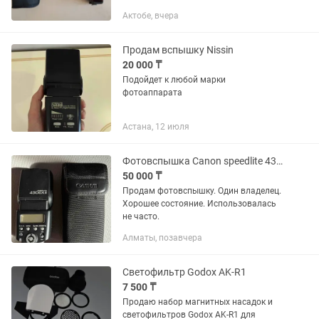
аккумуляторные батарейки (в
Актобе, вчера
комплект не поставляю). В общем
останетесь довольны качеством.
Продам вспышку Nissin
20 000 ₸
Подойдет к любой марки
фотоаппарата
Астана, 12 июля
Фотовспышка Canon speedlite 430ex ii
50 000 ₸
Продам фотовспышку. Один владелец.
Хорошее состояние. Использовалась
не часто.
Алматы, позавчера
Светофильтр Godox AK-R1
7 500 ₸
Продаю набор магнитных насадок и
светофильтров Godox AK-R1 для