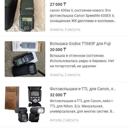
27 000 ₸
canon 430ex ii, состояние нового Это
фотовспышка Canon Speedlite 430EX II,
оснащенная ЖК-дисплеем и кнопками
управления на задней
Алматы, 3 августа
панели.Устройство предназначено для
использования с цифровыми...
Вспышка Godox TT685F для Fuji
20 000 ₸
Вспышка в отличном состоянии.
Использовалась редко и бережно. Нет
ни потертостей, ни царапин
Алматы, 2 августа
Фотовспышки e-TTL для Canon, либо i-TTL для Nikon. Б/у
32 000 ₸
Фотовспышки e-TTL для Canon, либо i-
TTL для Nikon. Б/у. Мануальная,
универсальная, для многих систем. В
мягком чехле. Либо макро вспышка,
Актобе, 2 августа
оригинал Nikon. Цены разные.