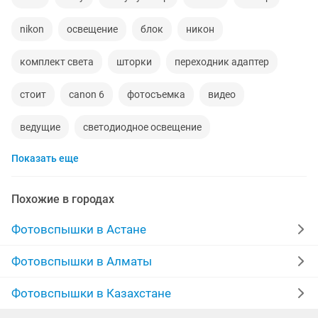
nikon
освещение
блок
никон
комплект света
шторки
переходник адаптер
стоит
canon 6
фотосъемка
видео
ведущие
светодиодное освещение
Показать еще
nikon объективы
canon eos
фотоаппараты
питание
canon 7
видео фото
Похожие в городах
новые оригинальные
зарядка аккумулятора
Фотовспышки в Астане
селфи
note
iphone pro max
iphone 12
Фотовспышки в Алматы
ipad air
аккумуляторы для ноутбуков
Фотовспышки в Казахстане