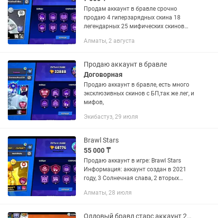
Продам аккаунт в бравле срочно
продаю 4 гиперзарядных скина 18
легендарных 25 мифических скинов
102 бойцов 53 персов с гипером есть
Алматы, 2 августа
редкие скини юбилея Шелли и Брок
аккаунт создан в 2018 году
Продаю аккаунт в бравле
Договорная
Продаю аккаунт в бравле, есть много
эксклюзивных скинов с БП,так же лег, и
мифов,
Экибастуз, 29 июля
Brawl Stars
55 000 ₸
Продаю аккаунт в игре: Brawl Stars
Информация: аккаунт создан в 2021
году, 3 Солнечная слава, 2 вторых
праймов Базз-Эдгар, победы 3 на 3-
Алматы, 28 июля
7950 победы соло шд-4400, ОЧЕНЬ
ДОНАТНЫЙ АККАУНТ куплены все...
Олдовый бравл старс аккаунт 2020. 85 бойцов, 300 гемов.