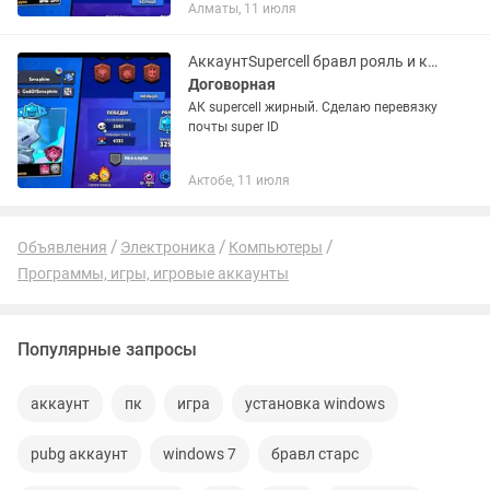
Алматы, 11 июля
дорогие скины а так же бравл
пасовские скины
АккаунтSupercell бравл рояль и кланс
Договорная
АК supercell жирный. Сделаю перевязку
почты super ID
Актобе, 11 июля
Объявления
Электроника
Компьютеры
Программы, игры, игровые аккаунты
Популярные запросы
аккаунт
пк
игра
установка windows
pubg аккаунт
windows 7
бравл старс