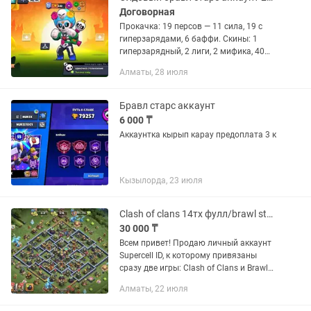
Договорная
Прокачка: 19 персов — 11 сила, 19 с
гиперзарядами, 6 баффи. Скины: 1
гиперзарядный, 2 лиги, 2 мифика, 40
эпиков, 43 сверхредких, 44 редких.
Алматы, 28 июля
Ресурсы: 303 гема + 22к блингов.
Аккаунт: Олдовый (с 2020...
Бравл старс аккаунт
6 000 ₸
Аккаунтка кырып карау предоплата 3 к
Кызылорда, 23 июля
Clash of clans 14тх фулл/brawl stars 23 000 кубков/аккаунт
30 000 ₸
Всем привет! Продаю личный аккаунт
Supercell ID, к которому привязаны
сразу две игры: Clash of Clans и Brawl
Stars. Качал всё сам, бережно и долго,
Алматы, 22 июля
за качество ручаюсь. 100% безопасно,
никаких ботов...