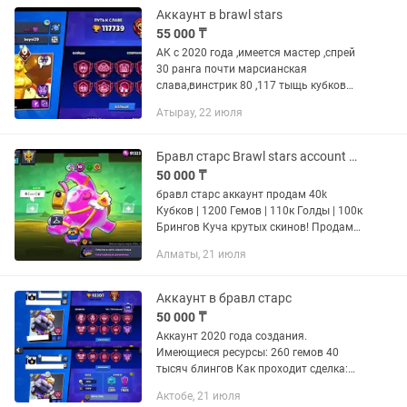
Аккаунт в brawl stars
55 000 ₸
АК с 2020 года ,имеется мастер ,спрей
30 ранга почти марсианская
слава,винстрик 80 ,117 тыщь кубков
кучу скинов леги мифик имеются дажэ
Атырау, 22 июля
редкие скины которые не продаются
эксклюзив ,ну и фулл прокачка...
Бравл старс Brawl stars account аккаунт прокачанный
50 000 ₸
бравл старс аккаунт продам 40k
Кубков | 1200 Гемов | 110к Голды | 100к
Брингов Куча крутых скинов! Продам
личный аккаунт бравл старс
Алматы, 21 июля
Идеальный вариант для тех, кто хочет
сразу ворваться в топ с...
Аккаунт в бравл старс
50 000 ₸
Аккаунт 2020 года создания.
Имеющиеся ресурсы: 260 гемов 40
тысяч блингов Как проходит сделка:
Вы оплачиваете товар - Мы общаемся
Актобе, 21 июля
в чате - Вы предоставляете адрес