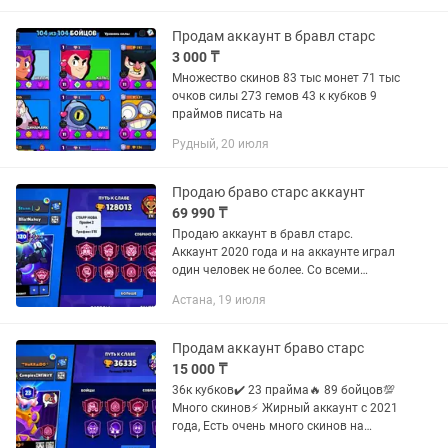
электронной почты, который еще не...
Продам аккаунт в бравл старс
3 000 ₸
Множество скинов 83 тыс монет 71 тыс
очков силы 273 гемов 43 к кубков 9
праймов писать на
Рудный, 20 июля
Продаю браво старс аккаунт
69 990 ₸
Продаю аккаунт в бравл старс.
Аккаунт 2020 года и на аккаунте играл
один человек не более. Со всеми
подробностями в или в лс . Отдам
Астана, 19 июля
аккаунт с gmail полностью Если вы с
Астаны сможешь обсудить и...
Продам аккаунт браво старс
15 000 ₸
36к кубков✔️ 23 прайма🔥 89 бойцов💯
Много скинов⚡ Жирный аккаунт с 2021
года, Есть очень много скинов на
бравлеров включая эксклюзивные и