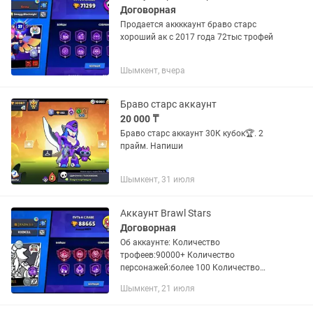
Договорная
Продается аккккаунт браво старс
хороший ак с 2017 года 72тыс трофей
Шымкент, вчера
Браво старс аккаунт
20 000 ₸
Браво старс аккаунт 30К кубок🏆. 2
прайм. Напиши
Шымкент, 31 июля
Аккаунт Brawl Stars
Договорная
Об аккаунте: Количество
трофеев:90000+ Количество
персонажей:более 100 Количество
праймов:61 На аккаунте имеются
Шымкент, 21 июля
хорошие скины и прокачка бойцов, а
также 5 бравл пассов!!! Аккаунту 5 лет