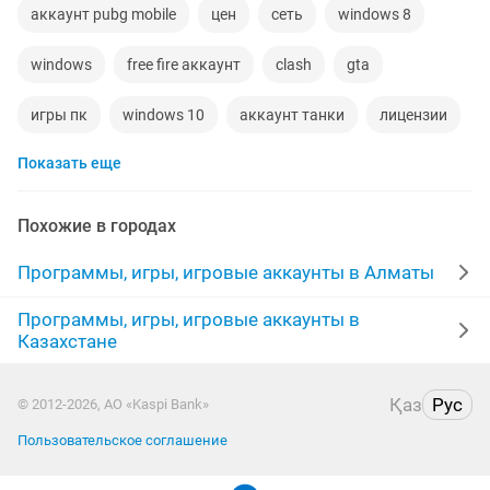
аккаунт pubg mobile
цен
сеть
windows 8
windows
free fire аккаунт
clash
gta
игры пк
windows 10
аккаунт танки
лицензии
Показать еще
танк
аккаунт игры
в цен
акаунт
антивирус
аккаунт фри
ключи windows
Похожие в городах
microsoft
аккаунты
обучение курсы
Программы, игры, игровые аккаунты в Алматы
kaspersky
акаунт бравл старс
акк
Программы, игры, игровые аккаунты в
Казахстане
windows home
clash royale
пк компьютер
Қаз
Рус
© 2012-2026, АО «Kaspi Bank»
аккаунт бравл старс
5 1
фф
windows office
Пользовательское соглашение
windows компьютер