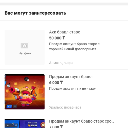
бравл можно и другие
Вас могут заинтересовать
Акк бравл старс
50 000 ₸
Продам аккаунт браво старс с
хорошей ценой договоримся
Алматы, вчера
Продам аккаунт бравл
6 000 ₸
Продам аккаунт т.к не нужен
Уральск, позавчера
Продам аккаунт браво старс срочно
7 000 ₸