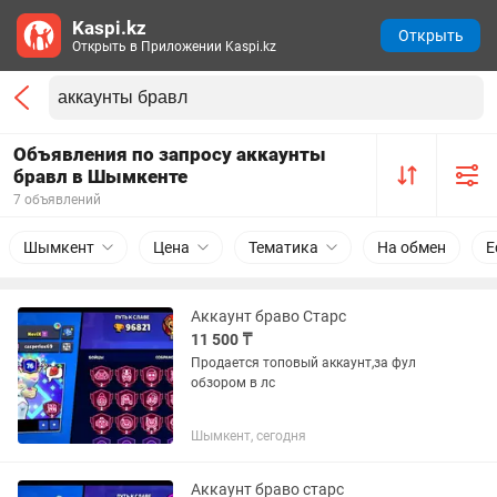
Kaspi.kz
Открыть
Открыть в Приложении Kaspi.kz
Объявления по запросу аккаунты
бравл в Шымкенте
7 объявлений
Шымкент
Цена
Тематика
На обмен
Е
Аккаунт браво Старс
11 500 ₸
Продается топовый аккаунт,за фул
обзором в лс
Шымкент, сегодня
Аккаунт браво старс