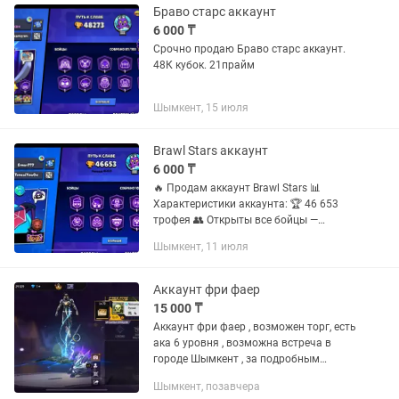
Браво старс аккаунт
6 000 ₸
Срочно продаю Браво старс аккаунт.
48К кубок. 21прайм
Шымкент, 15 июля
Brawl Stars аккаунт
6 000 ₸
🔥 Продам аккаунт Brawl Stars 📊
Характеристики аккаунта: 🏆 46 653
трофея 👥 Открыты все бойцы —
103/103 ⭐ Общий уровень Prime — 14
Шымкент, 11 июля
🎫 Куплено 3 Brawl Pass 🏅 Рекорд по
трофеям — 46 655 ⚔️ Победы...
Аккаунт фри фаер
15 000 ₸
Аккаунт фри фаер , возможен торг, есть
ака 6 уровня , возможна встреча в
городе Шымкент , за подробным
обзором пишите по номеру, возможен
Шымкент, позавчера
обмен на другие игры стандофф 2 или