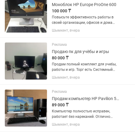
Моноблок HP Europe ProOne 600
100 000 ₸
Повысьте эффективность работы в
своей организации, офисов и дома
Моноблок HP ProOne 600
Шымкент, вчера
демонстрирует новый уровень
универсальности — его можно
использовать и как полноценный ПК
Реклама
Элегантный и...
Продаю пк для учёбы и игры
80 000 ₸
Продам полный комплект для учебы,
работы и игр. Торг есть Системный
блок: Процессор: Intel Core i5-2310
Шымкент, вчера
3GHz Оперативная память: 16 GB DDR3
(1600 MHz, 2x8 GB) Видеокарта: NVIDIA
GeForce GTX 750 Ti...
Реклама
Продам компьютер HP Pavilion 500 (полный комплект)
89 000 ₸
Компьютер полностью исправен,
работает без нареканий. Отлично
подойдет для дома, учебы, офиса,
Шымкент, вчера
работы с документами, просмотра
фильмов, YouTube и интернета.