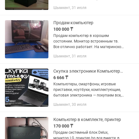
память 8gb 4+4 Материнская плата
Шымкент, 31 июля
h61m-vg4 Блок питания 500w 80 plus
ssd 128gb hdd 500gb Работает...
Продам компьютер
100 000 ₸
Продам компьютер в хорошем
состоянии. Монитор встроенным тв.
Все отлично работает. На материнской
платье ссд м2 на нем виндовс что
Шымкент, 31 июля
позволяет загрузится за секунды.
Скупка электроники Компьютеры, смартфоны, игровые приставки
6 666 ₸
Компьютеры, смартфоны, игровые
приставки, ноутбуки, комплектующие,
бытовая электроника — покупаем все,
что имеет ценность. 📦 Одно
Шымкент, 30 июля
устройство или целая партия? Без
разницы — берем. 🔹 Оцениваем по...
Компьютер в комплекте, принтер
170 000 ₸
Продам системный блок Delux,
монитор LG, принтер hp все вместе, в