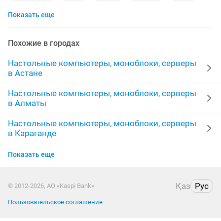
Показать еще
игровой пк
ноутбук компьютер
8gb
17 монитор
4gb
игровой блок
ddr4
Похожие в городах
4 ядра
комплект компьютера
Настольные компьютеры, моноблоки, серверы
в Астане
полный комплект компьютер
месяц
500gb
Настольные компьютеры, моноблоки, серверы
в Алматы
1tb
блок компьютера
сборка компьютера
Настольные компьютеры, моноблоки, серверы
комплект пк
rtx 4060
пк блок
пк компьютер
в Караганде
игры компьютера
сборка пк
retina
Настольные компьютеры, моноблоки, серверы
Показать еще
в Усть-Каменогорске
Настольные компьютеры, моноблоки, серверы
Қаз
Рус
© 2012-2026, АО «Kaspi Bank»
в Актобе
Пользовательское соглашение
Настольные компьютеры, моноблоки, серверы