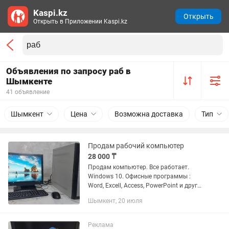
Kaspi.kz
Открыть
Открыть в Приложении Kaspi.kz
Объявления по запросу раб в
Шымкенте
41 объявление
Шымкент
Цена
Возможна доставка
Тип
Продам рабочий компьютер
28 000 ₸
Продам компьютер. Все работает.
Windows 10. Офисные программы :
Word, Excell, Access, PowerPoint и другие
программы. Игры тоже установлены. В
Шымкент, 20 июля
комплекте: Монитор. Системный блок,
Мышка, клавиатура.
Реклама