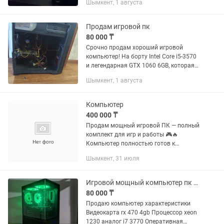
Шымкент, 1 августа
мощный, запас на годы) Видеокарта:
MSI GeForce RTX...
Продам игровой пк
80 000 ₸
Срочно продам хороший игровой
компьютер! На борту Intel Core i5-3570
и легендарная GTX 1060 6GB, которая
до сих пор отлично справляется со
Шымкент, 1 августа
многими современными играми в Full
HD. 16 ГБ оперативной...
Компьютер
400 000 ₸
Продам мощный игровой ПК — полный
комплект для игр и работы 🎮🔥
Компьютер полностью готов к
использованию. Отлично подойдёт для
Шымкент, 31 июля
современных игр, стримов, работы и
повседневных задач. Тянет
популярные...
Игровой мощный компьютер пк rx 470
80 000 ₸
Продаю компьютер характеристики
Видеокарта rx 470 4gb Процессор xeon
1230 аналог i7 3770 Оперативная