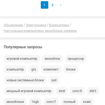
1
2
Объявления
Электроника
Компьютеры
Настольные компьютеры, моноблоки, серверы
Популярные запросы
игровой компьютер
моноблок
процессор
компьютер
gtx
комплект
блоки
новые системные блоки
ssd
мощный игровой компьютер
intel
core i5
ddr3
моноблоки
16gb
core i7
полный
комп