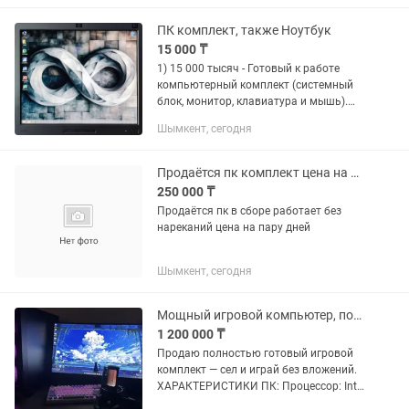
тихо, тянет абсолютно любые...
ПК комплект, также Ноутбук
15 000 ₸
1) 15 000 тысяч - Готовый к работе
компьютерный комплект (системный
блок, монитор, клавиатура и мышь).
Для работы с документами, школьной
Шымкент, сегодня
учебы, просмотра видео. Система
настроена: установлена...
Продаётся пк комплект цена на пару дней
250 000 ₸
Продаётся пк в сборе работает без
нареканий цена на пару дней
Шымкент, сегодня
Мощный игровой компьютер, полный сетап, 2 монитора
1 200 000 ₸
Продаю полностью готовый игровой
комплект — сел и играй без вложений.
ХАРАКТЕРИСТИКИ ПК: Процессор: Intel
Core i7-14700K, можно разогнать(очень