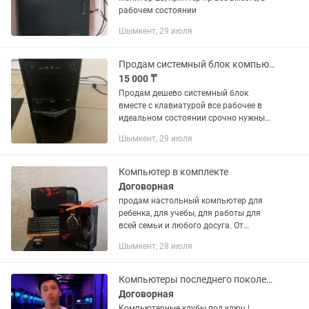
рабочем состоянии
Шымкент, 29 июля
Продам системный блок компьютера
15 000 ₸
Продам дешево системный блок
вместе с клавиатурой все рабочее в
идеальном состоянии срочно нужны
деньги
Шымкент, 29 июля
Компьютер в комплекте
Договорная
продам настольный компьютер для
ребенка, для учебы, для работы для
всей семьи и любого досуга. От
просмотра фильмов до работы
Шымкент, 28 июля
удаленно. В комплекте идут: - Монитор
21 дюйм диагональ (51 см.) -...
Компьютеры последнего поколения оптом
Договорная
Компьютерные клубы под ключ |