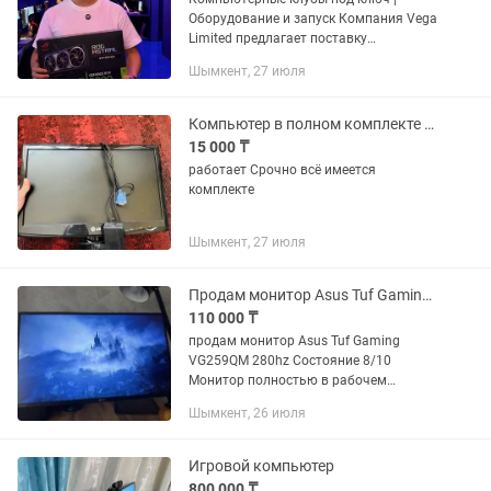
Оборудование и запуск Компания Vega
Limited предлагает поставку
оборудования и помощь в открытии
Шымкент, 27 июля
компьютерных клубов. Комплектация:
— Игровые компьютеры под любой...
Компьютер в полном комплекте не новая для ксерокопии и.т.д
15 000 ₸
работает Срочно всё имеется
комплекте
Шымкент, 27 июля
Продам монитор Asus Tuf Gaming Vg259QM 280hz
110 000 ₸
продам монитор Asus Tuf Gaming
VG259QM 280hz Состояние 8/10
Монитор полностью в рабочем
состоянии , в комплекте ножка
Шымкент, 26 июля
оригинальная, кабель питания и
displayport Пишите на
Игровой компьютер
800 000 ₸