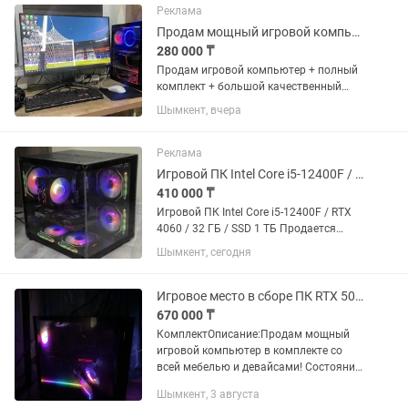
Характеристики: • Процессор: Intel
Реклама
Core...
Продам мощный игровой компьютер
280 000 ₸
Продам игровой компьютер + полный
комплект + большой качественный
монитор! Состояние – как новый,
Шымкент, вчера
использовался бережно, работает
идеально. Подойдёт как для игр, так и
для...
Реклама
Игровой ПК Intel Core i5-12400F / RTX 4060 / 32 ГБ / SSD 1 ТБ
410 000 ₸
Игровой ПК Intel Core i5-12400F / RTX
4060 / 32 ГБ / SSD 1 ТБ Продается
мощный игровой системный блок в
Шымкент, сегодня
отличном состоянии. Полностью
настроен и готов к работе —
установлена Windows 11 Pro, ничего...
Игровое место в сборе ПК RTX 5060 Ti / i5-13400 / 32GB / SSD 1TB
670 000 ₸
КомплектОписание:Продам мощный
игровой компьютер в комплекте со
всей мебелью и девайсами! Состояние
— практически новый, использовался
Шымкент, 3 августа
мало и бережно. Работает идеально,