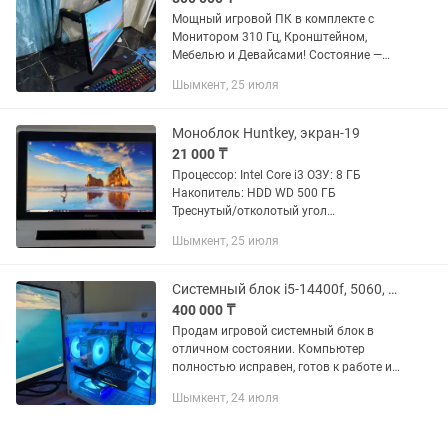
Мощный игровой ПК в комплекте с
Монитором 310 Гц, Кронштейном,
Мебелью и Девайсами! Состояние —
практически новый, использовался
Шымкент, 25 июля
мало и очень бережно. Работает
идеально, тихо, тянет абсолютно
любые...
Моноблок Huntkey, экран-19
21 000 ₸
Процессор: Intel Core i3 ОЗУ: 8 ГБ
Накопитель: HDD WD 500 ГБ
Треснутый/отколотый угол
пластикового корпуса возле экрана.
Шымкент, 25 июля
Полностью рабочий, Windows 10 Pro.
Подойдёт для офиса, интернета,
документов....
Системный блок i5-14400f, 5060, 32gb, 1tb
400 000 ₸
Продам игровой системный блок в
отличном состоянии. Компьютер
полностью исправен, готов к работе и
не требует дополнительных вложений.
Шымкент, 24 июля
Характеристики: • Процессор: Intel Core
i5-14400F (10 ядер /...