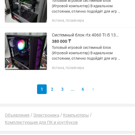
Топовый игровой системный блок
(Игровой компьютер) В идеальном
состоянии, отлично подойдёт для игр и
рендеринга в программах.
Астана, позавчера
Характеристики: Процессор: intel i5
12400f Тянет тяжелые игры и 3д...
Системный блок rtx 4060 TI i5 13400 игровой компьютер 16 gb
380 000 ₸
Топовый игровой системный блок
(Игровой компьютер) В идеальном
состоянии, отлично подойдёт для игр и
рендеринга в программах.
Астана, позавчера
Характеристики: Процессор: intel i5
13400f Тянет тяжелые игры и 3д...
1
2
3
...
6
Объявления
Электроника
Компьютеры
Комплектующие для ПК и ноутбуков