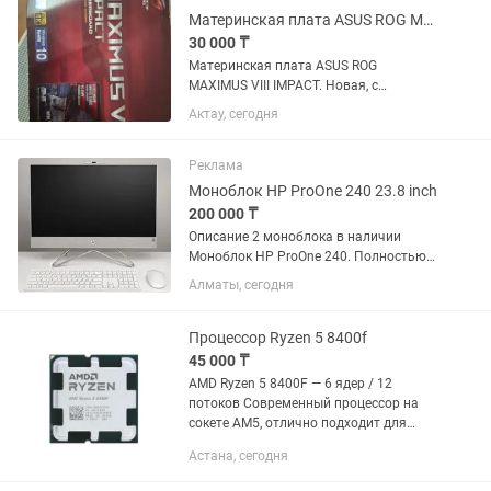
Материнская плата ASUS ROG MAXIMUS VIII IMPACT
30 000 ₸
Материнская плата ASUS ROG
MAXIMUS VIII IMPACT. Новая, с
аксессуарами, документацией. Чипсет:
Актау, сегодня
Z170 Формат: Mini-ITX Сокет: 1151
Разъём под память: 2×DDR4 RAM SATA
разъём: 4 штуки, SATA 6Gb/s Разъём...
Реклама
Моноблок HP ProOne 240 23.8 inch
200 000 ₸
Описание 2 моноблока в наличии
Моноблок HP ProOne 240. Полностью
интегрированные и
Алматы, сегодня
автоматизированные функции
микропрограммной экосистемы HP
BIOSphere 6-го поколения позволяют
Процессор Ryzen 5 8400f
повысить...
45 000 ₸
AMD Ryzen 5 8400F — 6 ядер / 12
потоков Современный процессор на
сокете AM5, отлично подходит для
игровых и рабочих сборок. Построен
Астана, сегодня
на архитектуре Zen 4, обеспечивает
высокую производительность в...