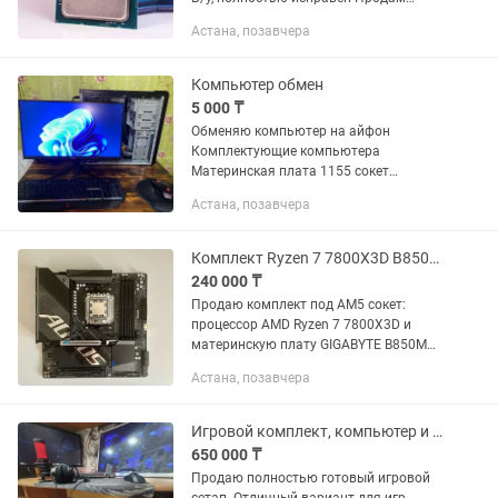
мощный процессор Intel Core i5-13600K
Астана, позавчера
для игрового или рабочего
компьютера. Процессор...
Компьютер обмен
5 000 ₸
Обменяю компьютер на айфон
Комплектующие компьютера
Материнская плата 1155 сокет
Процессор i3-2100 Видео карта gtx
Астана, позавчера
1050 ti от компании Asus ОЗУ 12 Гб ддр
3 памяти Жесткий диск на 320гб и SSD
диск...
Комплект Ryzen 7 7800X3D B850M Aorus Elite
240 000 ₸
Продаю комплект под AM5 сокет:
процессор AMD Ryzen 7 7800X3D и
материнскую плату GIGABYTE B850M
Aorus Elite. Всё в заводских коробках и
Астана, позавчера
плёнках, ничего не вскрывалось и
никуда не устанавливалось....
Игровой комплект, компьютер и акссесуары
650 000 ₸
Продаю полностью готовый игровой