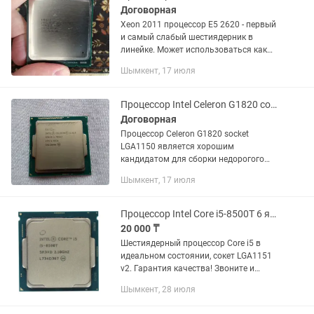
Договорная
Xeon 2011 процессор E5 2620 - первый
и самый слабый шестиядерник в
линейке. Может использоваться как
временный вариант перед
Шымкент, 17 июля
дальнейшим апгрейдом, либо для
систем, не требующих высокой...
Процессор Intel Celeron G1820 сокет 1150 2.7GHz 2MB кэш
Договорная
Процессор Celeron G1820 socket
LGA1150 является хорошим
кандидатом для сборки недорогого
офисного компьютера, поскольку он
Шымкент, 17 июля
обладает всеми нужными для этого
качествами:достаточным уровнем...
Процессор Intel Core i5-8500T 6 ядер
20 000 ₸
Шестиядерный процессор Core i5 в
идеальном состоянии, сокет LGA1151
v2. Гарантия качества! Звоните и
пишите в любое удобное время. Тип
Шымкент, 28 июля
процессора Core i5 Сокет LGA1151 v2
Базовая частота процессора...