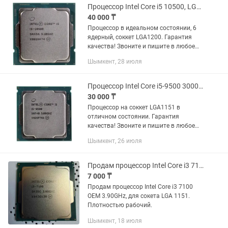
Процессор Intel Core i5 10500, LGA1200, 6-ядерный
40 000 ₸
Процессор в идеальном состоянии, 6
ядерный, соккет LGA1200. Гарантия
качества! Звоните и пишите в любое
удобное время. Рассеиваемая
Шымкент, 28 июля
мощность 65 Вт Критическая
температура 100 град. Вес 4 г Тип...
Процессор Intel Core i5-9500 3000 МГц LGA1151 шестиядерный
30 000 ₸
Процессор на соккет LGA1151 в
отличном состоянии. Гарантия
качества! Звоните и пишите в любое
удобное время. Рассеиваемая
Шымкент, 26 июля
мощность 65 Вт Критическая
температура 100 град. Тип процессора
Core i5...
Продам процессор Intel Core i3 7100 OEM 3.90GHz
7 000 ₸
Продам процессор Intel Core i3 7100
OEM 3.90GHz, для сокета LGA 1151.
Плотностью рабочий.
Шымкент, 18 июля