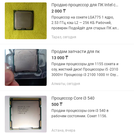
Продаю процессор для ПК Intel celeron LGA775
2 000 ₸
Процессор на сокете LGA775 1 ядро,
2.53 ГГц, кэш L2 — 256 КБ Рабочий,
проверен Подойдёт для старых ПК или
на замену аналогичного процессора
Тараз, сегодня
Цена: 2 000 тг, торг
Продам запчасти для пк
13 000 ₸
Продам процессоры для 1155 сокета и
озу, жесткий диск! Процессоры i5 -2310
3000тг Процессор i3 2100 1000 тг Озу
hynix 8 gb ,4000 тг Озу самсунг 4 гб
Алматы, сегодня
2000 тг Жесткий диск 500 гб 3000тг
Процессор Core i3 540
500 ₸
Продам процессоры core i3 540 в
рабочем состоянии. Сокет 1156.
Астана, вчера