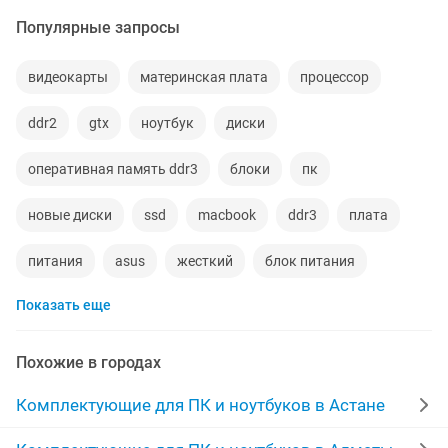
Популярные запросы
видеокарты
материнская плата
процессор
ddr2
gtx
ноутбук
диски
оперативная память ddr3
блоки
пк
новые диски
ssd
macbook
ddr3
плата
питания
asus
жесткий
блок питания
Показать еще
переходник
видеокарта
кабель
корпус
acer
шнур
lenovo
батарея
Похожие в городах
ноутбуки новые
intel
ноутбуки караганда
Комплектующие для ПК и ноутбуков в Астане
вентиляторы
ddr
ssd диск
amd
asus 8