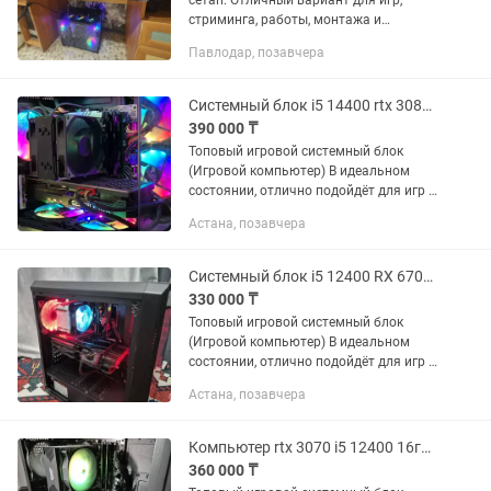
сетап. Отличный вариант для игр,
стриминга, работы, монтажа и
повседневного использования.
Павлодар, позавчера
Продам комплект: Intel Core i5-10400F +
Gigabyte H470M K + 24 ГБ DDR4 +...
Системный блок i5 14400 rtx 3080 Игровой компьютер 16гб озу
390 000 ₸
Топовый игровой системный блок
(Игровой компьютер) В идеальном
состоянии, отлично подойдёт для игр и
рендеринга в программах.
Астана, позавчера
Характеристики: Процессор: intel i5
14400f Тянет тяжелые игры и 3д...
Системный блок i5 12400 RX 6700XT (rtx 4060) Игровой компьютер
330 000 ₸
Топовый игровой системный блок
(Игровой компьютер) В идеальном
состоянии, отлично подойдёт для игр и
рендеринга в программах.
Астана, позавчера
Характеристики: Процессор: intel i5
12400f Тянет тяжелые игры и 3д...
Компьютер rtx 3070 i5 12400 16гб озу Игровой системный блок
360 000 ₸