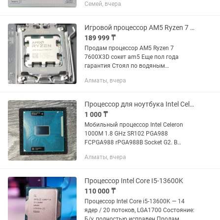
Семей, вчера
Игровой процессор AM5 Ryzen 7 7600X3D
189 999 ₸
Продам процессор AM5 Ryzen 7
7600X3D сокет am5 Еще пол года
гарантия Стоял по водяным
охлаждением Не перегревался Если
Алматы, вчера
есть вопросы пишите или звоните Есть
возможность рассрочки через Каспий
банк
Процессор для ноутбука Intel Celeron 1000M 1.8 GHz SR102 PGA988
1 000 ₸
Мобильный процессор Intel Celeron
1000M 1.8 GHz SR102 PGA988
FCPGA988 rPGA988B Socket G2. В
отличном состоянии, все ножки целые
Алматы, вчера
и непогнутые. Стоял в ноутбуке Acer.
Нахожусь в районе Аль-Фараби -...
Процессор Intel Core I5-13600K
110 000 ₸
Процессор Intel Core i5-13600K — 14
ядер / 20 потоков, LGA1700 Состояние:
Б/у, полностью исправен Продам