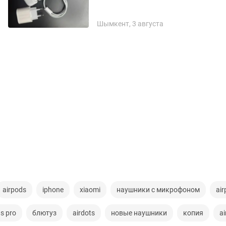
Шымкент, 3 августа
airpods
iphone
xiaomi
наушники с микрофоном
ai
s pro
блютуз
airdots
новые наушники
копия
a