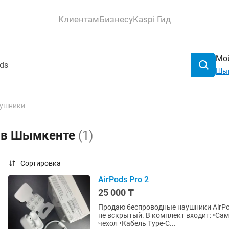
Клиентам
Бизнесу
Kaspi Гид
Мой
Шы
ушники
s в Шымкенте
(1)
Сортировка
AirPods Pro 2
25 000 ₸
Продаю беспроводные наушники AirPods
не вскрытый. В комплект входит: •Са
чехол •Кабель Type-C...