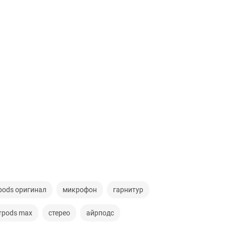
rpods оригинал
микрофон
гарнитур
irpods max
стерео
айрподс