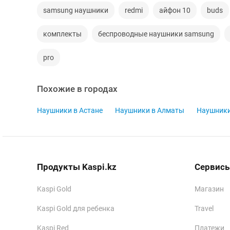
samsung наушники
redmi
айфон 10
buds
комплекты
беспроводные наушники samsung
pro
Похожие в городах
Наушники в Астане
Наушники в Алматы
Наушники
Продукты Kaspi.kz
Сервисы
Kaspi Gold
Магазин
Kaspi Gold для ребенка
Travel
Kaspi Red
Платежи