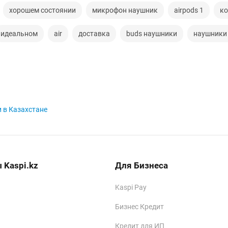
хорошем состоянии
микрофон наушник
airpods 1
ко
идеальном
air
доставка
buds наушники
наушники
 в Казахстане
 Kaspi.kz
Для Бизнеса
Kaspi Pay
Бизнес Кредит
Кредит для ИП