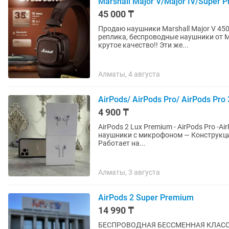
Marshall Major V/Major IV/Supe
45 000 ₸
Продаю наушники Marshall Major V 4500
реплика, беспроводные наушники от M
крутое качество!! Эти же...
Алматы, 4 августа
AirPods/ AirPods Pro/ AirPods Pro
4 900 ₸
AirPods 2 Lux Premium - AirPods Pro -Ai
наушники с микрофоном — Конструкция
Работает на...
Алматы, 3 августа
AirPods 2 Super Premium
14 990 ₸
БЕСПРОВОДНАЯ БЕССМЕННАЯ КЛАССИКА 😍 AirPods 2 Super Premium 💣 На