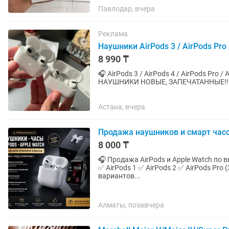
Павлодар, вчера
Реклама
Наушники AirPods 3 / AirPods Pro 
8 990 ₸
🎧 AirPods 3 / AirPods 4 / AirPods Pro 
НАУШНИКИ НОВЫЕ, ЗАПЕЧАТАННЫЕ!!! ГАРАНТИЯ ✅ 💎 Качественный
как у оригинала. ✅ Анимация...
Астана, вчера
Продажа наушников и смарт часо
8 000 ₸
🎧 Продажа AirPods и Apple Watch по выгодным ценам! 🍏 В н
✅ AirPods 1 ✅ AirPods 2 ✅ AirPods Pro (3-го покол
вариантов...
Алматы, позавчера