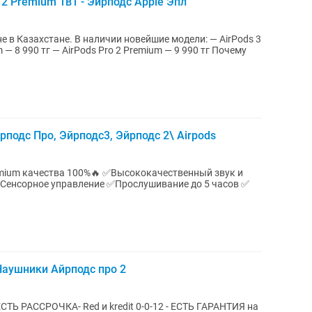
ro 2 Premium 1в1 - Эйрподс Apple Эпл
вейшие модели: — AirPods 3
8 990 тг — AirPods Pro 2 Premium — 9 990 тг Почему
подс Про, Эйрподс3, Эйрподс 2\ Airpods
2 Наушники Айрподс про 2
ЕСТЬ РАССРОЧКА- Rеd и kredit 0-0-12 - ЕСТЬ ГАРАНТИЯ на