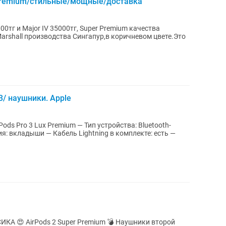
r Premium/стильные/мощные/доставка
0тг и Major IV 35000тг, Super Premium качества
arshall производства Сингапур,в коричневом цвете.Это
 3/ наушники. Apple
rPods Pro 3 Lux Premium — Тип устройства: Bluetooth-
: вкладыши — Кабель Lightning в комплекте: есть —
ушники второй