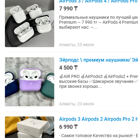
AirPods 3 / AirPods 4 / AirPods P
7 990 ₸
Премиальные наушники по лучшей цене в Казахстане. В наличии но
Premium — 7 990 тг — AirPods 4 Premium — 
выбирают нас: —...
Алматы, 25 июля
Эйрподс \ премиум наушники/ Эйр
4 500 ₸
🍏AIR PRO 🍏AirPods3 🍏AirPods2 + Premium качества 100%🔥 ✅Высококачественный звук и
высокие басы ✅Шикарное звучание ✅️Сенсорное управление ✅Прослушивание до 5 часов ✅
при звонке хорошо...
Алматы, 23 июля
Airpods 3 Airpods 2 Airpods Pro 
6 990 ₸
- Самое топовое Качество на рынке! - 