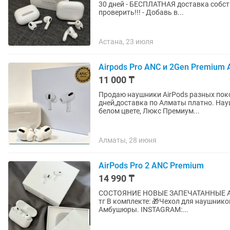
30 дней - БЕСПЛАТНАЯ доставка собст
проверить!!! - Добавь в...
Астана, 23 июля
Airpods Pro ANC и 2Gen Premium 
11 000 ₸
Продаю наушники AirPods разных поко
дней,доставка по Алматы платно. На
белом цвете, Люкс Премиум...
Алматы, 28 июня
AirPods Pro 2 ANC Premium
14 990 ₸
СОСТОЯНИЕ НОВЫЕ ЗАПЕЧАТАННЫЕ AirPods Pro 2 ANC Premium ВЫСШЕЕ КАЧЕСТВО 🏷-14990
тг В комплекте: 🎁Чехол для наушников 🔋Кабель USB-C. 📑Документация. 🎧Дополнительные
Амбушюры. INSTAGRAM:...