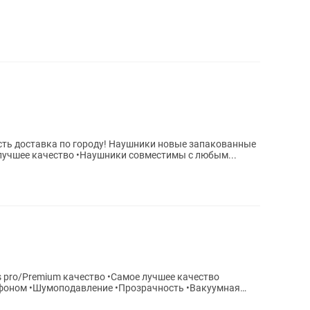
Airpods pro/Premium качество •Самое лучшее качество •Наушники совместимы с любым...
 pro/Premium качество •Самое лучшее качество
фоном •Шумоподавление •Прозрачность •Вакуумная
а...