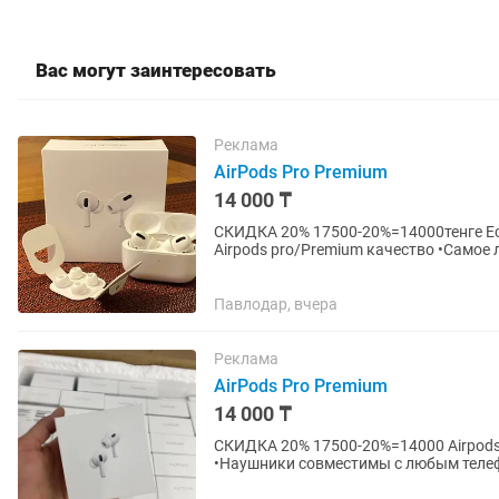
Вас могут заинтересовать
Реклама
AirPods Pro Premium
14 000 ₸
СКИДКА 20% 17500-20%=14000тенге Есть доставка по городу! Наушники новые запакованные
Павлодар, вчера
Реклама
AirPods Pro Premium
14 000 ₸
СКИДКА 20% 17500-20%=14000 Airpods
•Наушники совместимы с любым теле
насадка •Прилегание к ушам для выбор