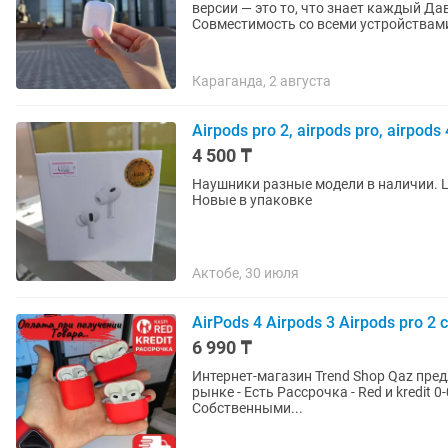
версии — это то, что знает каждый Давайте немного расскажем вам про них 👇🏻 ▪️
Совместимость со всеми устройствами
Караганда, 2 августа
Airpods pro 2, airpods pro, airpods 
4 500 ₸
Наушники разные модели в наличии. L
Новые в упаковке
Актобе, 30 июля
AirPods 4 Airpods 3 Airpods pro 
6 990 ₸
Интернет-магазин Trend Shop Qaz предлагает большой в
рынке - Есть Рассрочка - Red и kredit 0-0-12 - Есть Гарантия на 30 дней - Бесплатная Доставка
Собственными...