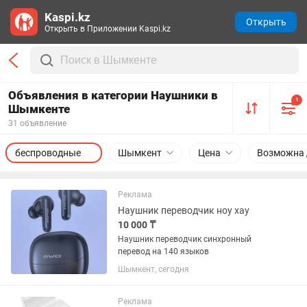
Kaspi.kz
Открыть
Открыть в Приложении Kaspi.kz
Объявления в категории Наушники в
1
Шымкенте
31 объявление
беспроводные
Шымкент
Цена
Возможна 
Реклама
Наушник переводчик ноу хау
10 000 ₸
Наушник переводчик синхронный
перевод на 140 языков
Шымкент, сегодня
Реклама