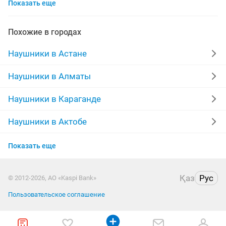
Показать еще
игровые наушники
новые наушники
копия
новые iphone
airpods max
стерео
айрподс
Похожие в городах
samsung наушники
redmi
айфон 10
Наушники в Астане
xiaomi redmi
buds
хорошем состоянии
Наушники в Алматы
микрофон наушник
airpods 1
коробка
Наушники в Караганде
качество
наушники оригинал
комплекты
Наушники в Актобе
Наушники в Актау
беспроводные наушники samsung
идеальном
Показать еще
Наушники в Костанае
apple копия
air
iphone 10
телефонный
Қаз
Рус
© 2012-2026, АО «Kaspi Bank»
Наушники в Таразе
Пользовательское соглашение
Наушники в Павлодаре