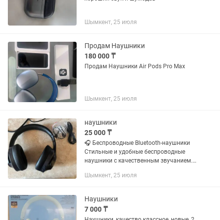
Шымкент, 25 июля
Продам Наушники
180 000 ₸
Продам Наушники Air Pods Pro Max
Шымкент, 25 июля
наушники
25 000 ₸
🎧 Беспроводные Bluetooth-наушники
Стильные и удобные беспроводные
наушники с качественным звучанием.
Отлично подходят для прослушивания
Шымкент, 25 июля
музыки, просмотра фильмов, игр,
общения и занятий спортом. ✅...
Наушники
7 000 ₸
Наушники, качество классное, новые, 2