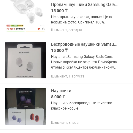
Продам наушники Samsung Galaxy FE новые, не вскрытые
15 000 ₸
Не вскрытая упаковка, новые. Цена
новых на фото. Оригинал 100%.
Шымкент, сегодня
Беспроводные наушники Samsung Galaxy Buds Core
15 000 ₸
Наушник Samsung Galaxy Buds Core.
Новые коробка не открыта.Приобрела
чтобы в Кселл-центре безлимитному
интернету подключиться.
Шымкент, 1 августа
Наушники
8 000 ₸
Наушники бесспроводные качество
классное новые
Шымкент, вчера