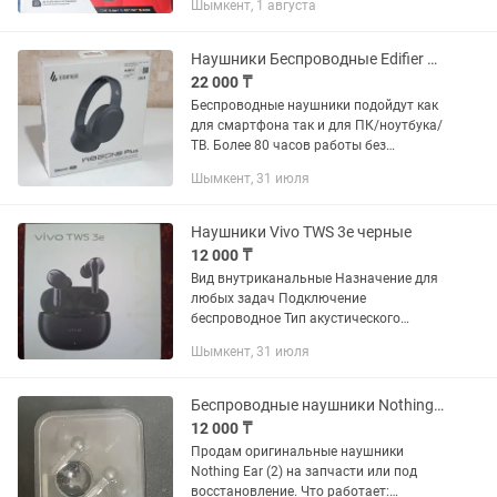
Шымкент, 1 августа
между устройствами и длительным
временем работы от...
Наушники Беспроводные Edifier W820NB Plus
22 000 ₸
Беспроводные наушники подойдут как
для смартфона так и для ПК/ноутбука/
ТВ. Более 80 часов работы без
подзарядки, активное
Шымкент, 31 июля
шумоподавление, мягкие приятные на
ощупь амбушюры. Качество звука и
сборки...
Наушники Vivo TWS 3e черные
12 000 ₸
Вид внутриканальные Назначение для
любых задач Подключение
беспроводное Тип акустического
оформления закрытые Частота
Шымкент, 31 июля
воспроизведения 20 Гц - 20000 Гц
Импеданс 32 Ом Чувствительность 96
дБ Вес 4.4...
Беспроводные наушники Nothing Ear (2) - НА ЗАПЧАСТИ
12 000 ₸
Продам оригинальные наушники
Nothing Ear (2) на запчасти или под
восстановление. Что работает: