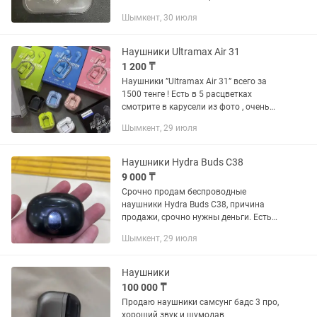
Зарядный кейс в отличном состоянии,
Шымкент, 30 июля
заряжается без проблем. Сами
наушники заряжаются от кейса и без...
Наушники Ultramax Air 31
1 200 ₸
Наушники ”Ultramax Air 31” всего за
1500 тенге ! Есть в 5 расцветках
смотрите в карусели из фото , очень
качественные наушники . Полного
Шымкент, 29 июля
заряда хватает на 5 часов
непрерывной работы устройства...
Наушники Hydra Buds C38
9 000 ₸
Срочно продам беспроводные
наушники Hydra Buds C38, причина
продажи, срочно нужны деньги. Есть
кабель, коробка и документы от
Шымкент, 29 июля
наушников, в том числе чек покупки,
предоставляю их только при наличии...
Наушники
100 000 ₸
Продаю наушники самсунг бадс 3 про,
хороший звук и шумодав