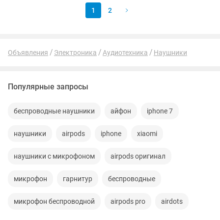
1
2
Объявления
Электроника
Аудиотехника
Наушники
Популярные запросы
беспроводные наушники
айфон
iphone 7
наушники
airpods
iphone
xiaomi
наушники с микрофоном
airpods оригинал
микрофон
гарнитур
беспроводные
микрофон беспроводной
airpods pro
airdots