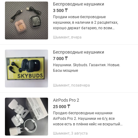
Беспроводные наушники
3 500 ₸
Продам новые беспроводные
наушники, в наличии в 2 расцветках,
хорошо держат батарею, по всем
вопросам писать сюда
Шымкент, вчера
Беспроводные наушники
7 000 ₸
Наушники. Skybuds. Гаоантия. Новые.
Басы мощные
Шымкент, позавчера
AirPods Pro 2
25 000 ₸
Продаю беспроводные наушники
AirPods Pro 2. Наушники не б/у, все
новое есть в плёнке кейс не вскрытый.
В комплект входит: •Сами наушники
Шымкент, 3 августа
AirPods Pro 2 •Зарядный кейс