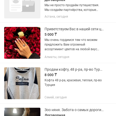
Мы не просто продаём путешествия.
Мы создаём партнёрства, которые
помогают бизнесу привлекать новых
Астана, сегодня
клиентов, а людям — путешествовать
по миру. В связи с расширением
компании «РАЙ» мы ищем...
Приветствуем Вас в нашей сети цветочных магазинов!
5 000 ₸
Мы очень гордимся тем что можем
предложить Вам огромный
ассортимент цветов на любой вкус
,бютжет и пожелание!!! Наш цветочный
Алматы, сегодня
рай , место где Ваши фантазии
оживают,а сердце наполняется
радостью и...
Продам кофту, 48 р-ра, пр-во Турция
8 000 ₸
Кофта 48 р-ра, красивая, теплая, пр-во
Турция
Семей, сегодня
Зоо няня. Забота о самых дорогих и любимых.
Договорная