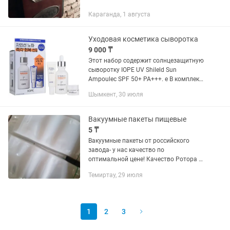
Караганда, 1 августа
Уходовая косметика сыворотка
9 000 ₸
Этот набор содержит солнцезащитную
сыворотку IOPE UV Shileld Sun
Ampoulec SPF 50+ РА+++. е В комплект
входят дополнительные миниатюры:
Шымкент, 30 июля
сыворотка с ретинолом (10 мл) и крем
Stem 3 (5 мл). Продукты...
Вакуумные пакеты пищевые
5 ₸
Вакуумные пакеты от российского
завода- у нас качество по
оптимальной цене! Качество Ротора и
Ра/ ре. Опт и мелкий опт.
Темиртау, 29 июля
1
2
3