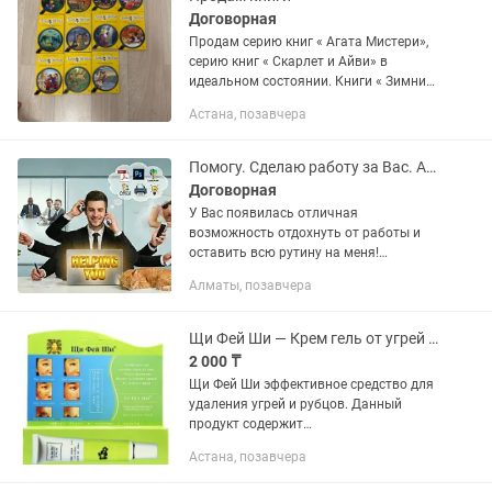
Договорная
Продам серию книг « Агата Мистери»,
серию книг « Скарлет и Айви» в
идеальном состоянии. Книги « Зимний
Дом, Загадочное поместье, Девочка с
Астана, позавчера
морским сердцем, Кот Ра, Білімге
Құштарлық» в идеальном...
Помогу. Сделаю работу за Вас. Ассистент
Договорная
У Вас появилась отличная
возможность отдохнуть от работы и
оставить всю рутину на меня!
Сэкономьте свое время и сделайте
Алматы, позавчера
наконец уже все то, что постоянно
откладываете! Все что Вам
понадобится...
Щи Фей Ши — Крем гель от угрей и акне.
2 000 ₸
Щи Фей Ши эффективное средство для
удаления угрей и рубцов. Данный
продукт содержит
многообразазазазазазазазазазазазаз
Астана, позавчера
ные экстракты дикорастущих целебных
трав и высокоактивный состав для