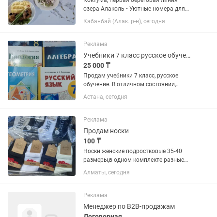
Коктума, первая береговая линия
озера Алаколь • Уютные номера для
семейного отдыха. • Территория
Кабанбай (Алак. р-н), сегодня
утопает в зелени, поэтому даже летом
здесь комфортно и прохладно. ¡•| В
стоимость включено трёхразовое...
Реклама
Учебники 7 класс русское обучение
25 000 ₸
Продам учебники 7 класс, русское
обучение. В отличном состоянии,
покупали в прошлом учебном году в
Астана, сегодня
магазине. 1. Каз.яз.и лит-ра 1 и 2 части
(авторы Оразбаева, Даулетбекова,
Рахметова, Руандина,...
Реклама
Продам носки
100 ₸
Носки женские подростковые 35-40
размеры,в одном комплекте разные
ра?цветки.
Алматы, сегодня
Реклама
Менеджер по B2B-продажам
Договорная