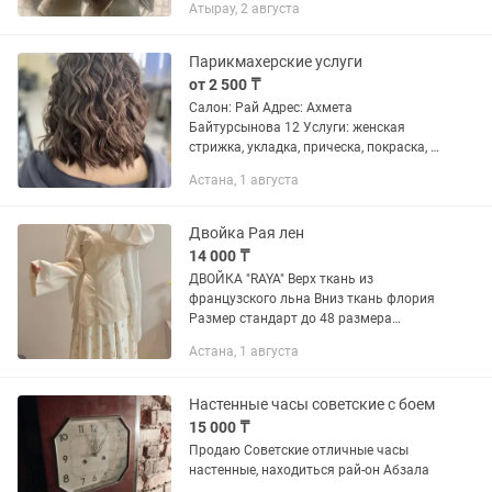
Атырау, 2 августа
Парикмахерские услуги
от 2 500 ₸
Салон: Рай Адрес: Ахмета
Байтурсынова 12 Услуги: женская
стрижка, укладка, прическа, покраска, а
так же пучковые ресницы. Цены
Астана, 1 августа
начинаются 2500.
Двойка Рая лен
14 000 ₸
ДВОЙКА "RAYA" Верх ткань из
французского льна Вниз ткань флория
Размер стандарт до 48 размера
Широкая юбка с кармашками на
Астана, 1 августа
подкладке Элегантно завязывается
сзади, есть поточной замочек. Ткань
мягкая...
Настенные часы советские с боем
15 000 ₸
Продаю Советские отличные часы
настенные, находиться рай-он Абзала