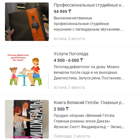
удаления...
Профессиональные студийные наушники Beyerdynamic DT700 PRO X
94 999 ₸
Высококачественные
профессиональные студийные
наушники с легендарным звучанием.
Новые. Пользовался 3 недели.
Астана, 4 августа
Коробка осталась в канаде, не
поместилась в багаж. Все частоты
отыгрывает безупречно -...
Услуги Логопеда
4 500 - 6 000 ₸
Логопед-дефектолог на дому. Можно
вечером после сада и на выходных.
Диагностика, Запуск речи, Постановка
звуков. Работа на результат! ЗРР,
Астана, 3 августа
ЗПРР, РАС, УО, Алалия Жк "Аниса" раен
Нура ( SF)...
Книга Великий Гэтсби. Главные романы эпохи Джаза. Фрэнсис Скотт Фицджеральд
2 500 ₸
Продаю сборник «Великий Гэтсби.
Главные романы эпохи Джаза»
Фрэнсис Скотт Фицджеральд – Эксмо,
серия «большие буквы» – Твердый
Павлодар, 3 августа
переплет – Идеальное состояние,