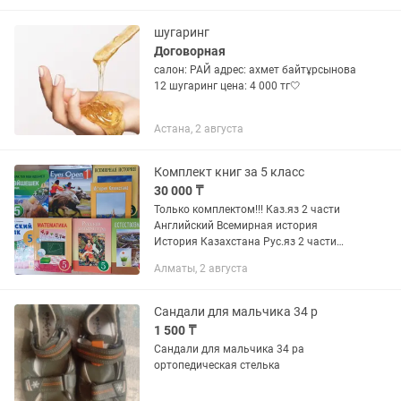
новая, без пометок, заломов и...
шугаринг
Договорная
салон: РАЙ адрес: ахмет байтұрсынова
12 шугаринг цена: 4 000 тг🤍
Астана, 2 августа
Комплект книг за 5 класс
30 000 ₸
Только комплектом!!! Каз.яз 2 части
Английский Всемирная история
История Казахстана Рус.яз 2 части
Матем 2 части Рус.лит-ра
Алматы, 2 августа
Естествознание
Сандали для мальчика 34 р
1 500 ₸
Сандали для мальчика 34 ра
ортопедическая стелька