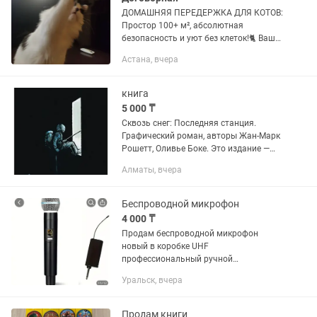
ДОМАШНЯЯ ПЕРЕДЕРЖКА ДЛЯ КОТОВ:
Простор 100+ м², абсолютная
безопасность и уют без клеток!🐈 Ваш
питомец заслуживает спокойного
Астана, вчера
отдыха, а не стресса в тесной клетке! Я
предлагаю передержку в...
книга
5 000 ₸
Сквозь снег: Последняя станция.
Графический роман, авторы Жан-Марк
Рошетт, Оливье Боке. Это издание —
заключительная часть истории о
Алматы, вчера
борьбе последних людей за
выживание, созданной Оливье Боке и...
Беспроводной микрофон
4 000 ₸
Продам беспроводной микрофон
новый в коробке UHF
профессиональный ручной
динамический микрофон для караоке с
Уральск, вчера
приёмником и усилителем и РА
системы аудио адаптерный кабель
Продам книги