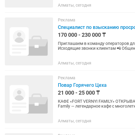
Алматы, сегодня
Реклама
Специалист по взысканию проср
170 000 - 230 000 ₸
Приглашаем в команду операторов для
Исходящие звонки клиентам 📲 Общени
ранней стадии просрочки Внесение...
Алматы, сегодня
Реклама
Повар Горячего Цеха
21 000 - 25 000 ₸
КАФЕ «FORT VERNYI FAMILY» ОТКРЫВАЕТ В
Family — легендарное кафе с многолет
командную работу. Если ты...
Алматы, сегодня