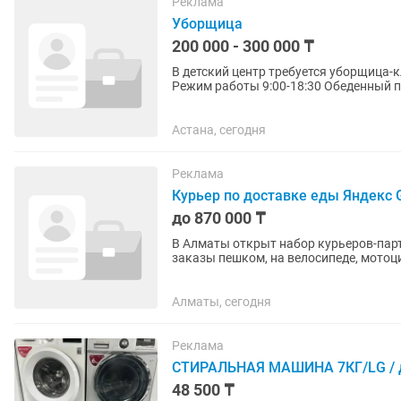
Реклама
Уборщица
200 000 - 300 000 ₸
В детский центр требуется уборщица-клинер (тьютор). График раб
Режим работы 9:00-18:30 Обеденный перерыв: 12:30-13:30 Требования: • чистоплотность и
аккуратность; •...
Астана, сегодня
Реклама
Курьер по доставке еды Яндекс 
до 870 000 ₸
В Алматы открыт набор курьеров-партнёров сер
заказы пешком, на велосипеде, мотоц
основной занятости, так и для...
Алматы, сегодня
Реклама
СТИРАЛЬНАЯ МАШИНА 7КГ/LG / до
48 500 ₸