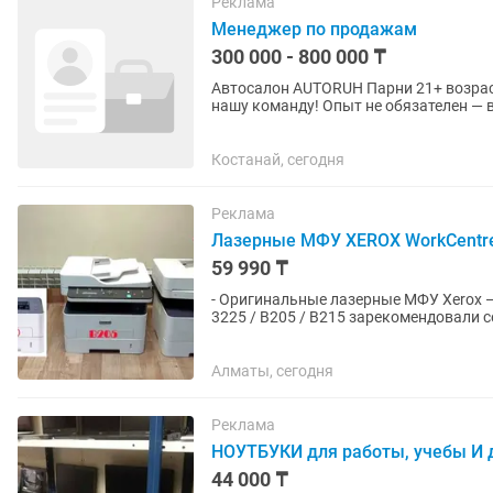
Реклама
Менеджер по продажам
300 000 - 800 000 ₸
Автосалон AUTORUH Парни 21+ возраст Ищем активных и целеустремлённых сотрудников в
нашу команду! Опыт не обязателен — всему научим с нуля. Если у вас есть желание
развиваться, хорошо...
Костанай, сегодня
Реклама
Лазерные МФУ XEROX WorkCentre
59 990 ₸
- Оригинальные лазерные МФУ Xerox —
3225 / B205 / B215 зарекомендовали с
обслуживании. Основные...
Алматы, сегодня
Реклама
НОУТБУКИ для работы, учебы И
44 000 ₸