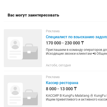
Вас могут заинтересовать
Реклама
Специалист по взысканию задол
170 000 - 230 000 ₸
Приглашаем в команду операторов для
Исходящие звонки клиентам 📲 Общени
ранней стадии просрочки Внесение...
Актобе, сегодня
Реклама
Кассир ресторана
8 000 - 13 000 ₸
КАССИР В KungFu Malatang 🍜 KungFu Malatang — ресторан современной азиатской кухни.
Ищем приветливого и активного кассира в команду! Что нужно делат
принимать оплату; •...