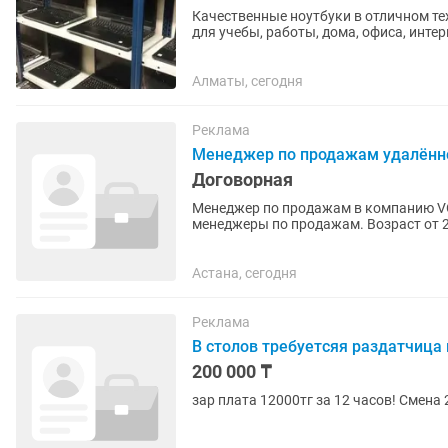
Качественные ноутбуки в отличном те
для учебы, работы, дома, офиса, интернета, програм
Процессор: Intel Core i3...
Алматы, сегодня
Реклама
Менеджер по продажам удалённо 
Договорная
Менеджер по продажам в компанию VODEL — удалённая
менеджеры по продажам. Возраст от 25 - 35 лет. Без детей. Доход: от 300 000 до 700 000 тг и
выше Работа...
Астана, сегодня
Реклама
В столов требуетсяя раздатчица
200 000 ₸
зар плата 12000тг за 12 часов! Смена 