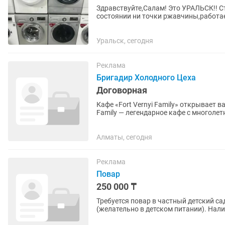
Здравствуйте,Салам! Это УРАЛЬСК!! 
состоянии ни точки ржавчины,работае
Доставка и установка имеется,за...
Уральск, сегодня
Реклама
Бригадир Холодного Цеха
Договорная
Кафе «Fort Vernyi Family» открывает вак
Family — легендарное кафе с многолет
командную работу. Если Вы...
Алматы, сегодня
Реклама
Повар
250 000 ₸
Требуется повар в частный детский сад Требования: Опыт работы поваром приветствуе
(желательно в детском питании). Наличие профильного образования или сертификата повара.
Ответственность,...