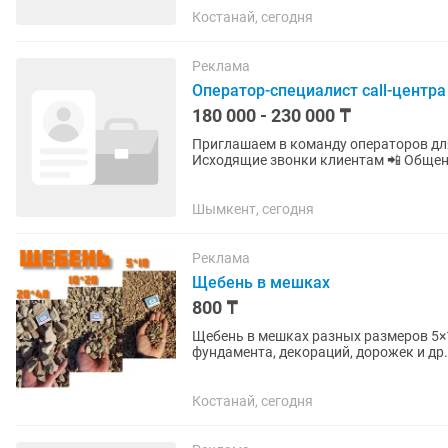
Костанай, сегодня
Реклама
Оператор-специалист call-центра
180 000 - 230 000 ₸
Приглашаем в команду операторов для
Исходящие звонки клиентам 📲 Общени
ранней стадии просрочки Внесение...
Шымкент, сегодня
Реклама
Щебень в мешках
800 ₸
Щебень в мешках разных размеров 5×1
фундамента, декораций, дорожек и др
самовывоза. Находимся по адресу...
Костанай, сегодня