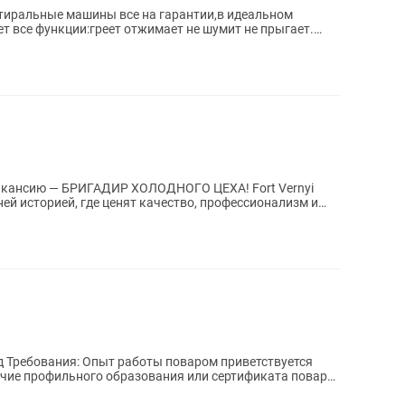
Стиральные машины все на гарантии,в идеальном
т все функции:греет отжимает не шумит не прыгает.
ансию — БРИГАДИР ХОЛОДНОГО ЦЕХА! Fort Vernyi
ней историей, где ценят качество, профессионализм и
тся