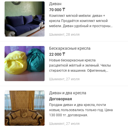
Диван
70 000 ₸
Комплект мягкой мебели: диван +
кресла Продаётся комплект мягкой
мебели. Диван удобный и просторный,
отлично подойдёт для дачи, съёмной
Шымкент, 28 июля
квартиры или под перетяжку. ✔
Большой и комфортный диван ✔...
Бескаркасные кресла
22 000 ₸
Новые бескаркасные кресла
расцветкой жёлтый и зеленый. Чехлы
стираются в машинке. Офигенные,
возможно применить летом ! Цена за
Шымкент, 27 июля
одну штуку 22 000 тенге. Торг
возможен.
Диван и два кресла
Договорная
Продам диван и два кресла, почти
новые, пользовались только год. Цена
130 000 тг. договорная.
Шымкент, 27 июля