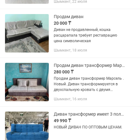
Шымкент, 22 июля
Абсолютно новый ✔️ Качественные
материалы ✔️ Удобная и надежная
конструкция ✔️...
Продам диван
20 000 ₸
Диван не продавленный, кошка
расцарапала требует реставрацию
цена символическая
Шымкент, 18 июля
Продам диван трансформер Марсель .
280 000 ₸
Продам диван трансформер Марсель .
Новый. Диван трансформируется в
двухспальную кровать с двумя
прикроватными тумбочками, имеется
Шымкент, 16 июля
две ниши для постельного белья, и две
подушки. Размеры дивана -длина...
Диван трансформер имеет 3 положения НОВАЯ (ЕСТЬ РАЗНЫЕ ЦВЕТА)
49 990 ₸
НОВЫЙ ДИВАН ПО ОПТОВЫМ ЦЕНАМ.