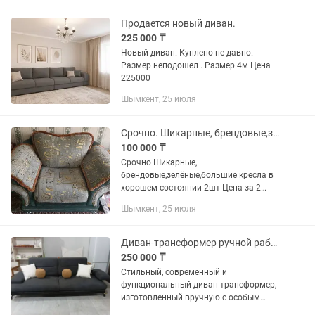
Продается новый диван.
225 000 ₸
Новый диван. Куплено не давно.
Размер неподошел . Размер 4м Цена
225000
Шымкент, 25 июля
Срочно. Шикарные, брендовые,зелёные кресла, 2шт.Hugo Boss
100 000 ₸
Срочно Шикарные,
брендовые,зелёные,большие кресла в
хорошем состоянии 2шт Цена за 2
кресла Богато смотрятся Hugo Boss
Шымкент, 25 июля
Турция Материал: велюр или микро
-вельвет Размер: Ширина кресла...
Диван-трансформер ручной работы новый!
250 000 ₸
Стильный, современный и
функциональный диван-трансформер,
изготовленный вручную с особым
вниманием к каждой детали. ✔️