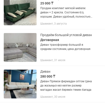
25 000 ₸
Продам комплект мягкой мебели:
диван + 2 кресла. Состояние б/у,
хорошее. Диван удобный, полностью
пригодно для использования в
Шымкент, 3 августа
комплекте идут подушки. При желании
можно надеть чехол на диван и...
Продаём большой угловой диван
Договорная
Диван трансформер большой в
среднем состоянии, цена договорная
Шымкент, 31 июля
Диван
280 000 ₸
Диван Прямои фирмадан оптом Цена
да жазыңыз кез келген размер
матадан жасап беремін төмен бағада
Шымкент, 30 июля