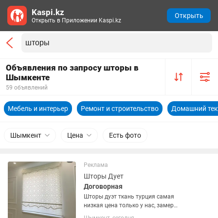
Kaspi.kz
Открыть
Открыть в Приложении Kaspi.kz
Объявления по запросу шторы в
Шымкенте
59 объявлений
Мебель и интерьер
Ремонт и строительство
Домашний тек
Шымкент
Цена
Есть фото
Реклама
Шторы Дует
Договорная
Шторы дуэт ткань турция самая
низкая цена только у нас, замер
доставка установка бесплатно