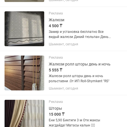
Шымкент, сегодня
Реклама
Жалюзи
4 500 ₸
Замер и установка бесплатно Все
видый жалюзи Дикий тюльпан День
ночь ( зебра) Ролл шторый Двоичный
Шымкент, сегодня
ролл шторый Плиссе Вертикальные
Фото печать А также жалюзи на
приводах( на пульту )
Реклама
Жалюзи ролл шторы день и ночь
5 555 ₸
Жалюзи ролл шторы день и ночь
рольставни .От ИП Roll-Shymkent "RS"
Шымкент, сегодня
Реклама
Шторы
15 000 ₸
Ени 5,90 Биктиги 3 м Оте жаксы
жагдайда! Матасы калын 👍🏻