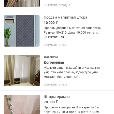
Шымкент, сегодня
Продам магнитная штора
10 000 ₸
Продам дверная магнитная занавеска
Размер: 80х210 Цена: 10.000 тенге. г.
Шымкент. Тел.
Шымкент, вчера
Жалюзи
Договорная
Жалюзи сапалы жасаймыз.Кез келген
уақытта хабарласыңыздар турецкий
матадан Вертикальный
Горизонтальный День и ночь Двойной
Шымкент, вчера
ролл Дикий тюл Алюминий Ролл
шторы Мастер Диас
Шторы мрамор
70 000 ₸
Продаются шторы на 8 м карниза 6 м
портьеры и 10 м тюля. Высота 270 см.