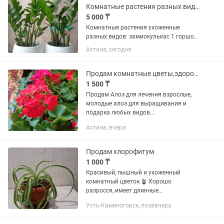
Комнатные растения разных видов
5 000 ₸
Комнатные растения ухоженные
разных видов: замиокулькас 1 горшок
=12.000, если 2 горшка то 22.000,
Астана, сегодня
фикусы: Фикус каучуконосный 20.000,
также известный как фикус эластика,
Фикус каучуконосный «Тинеке»...
Продам комнатные цветы,здоровые
1 500 ₸
Продам Алоэ для лечения взрослые,
молодые алоэ для выращивания и
подарка любых видов
по1000,толстянка,хлорофитум
Астана, вчера
3000,фиалки по1500,герань
белая,красная,бордовая,розовая по
1500,многое другое большой...
Продам хлорофитум
1 000 ₸
Красивый, пышный и ухоженный
комнатный цветок 🪴 Хорошо
разросся, имеет длинные
декоративные листья и отлично
Усть-Каменогорск, позавчера
украсит дом или офис. ✅
Неприхотливый в уходе ✅ Быстро