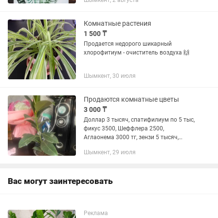
Шымкент, 2 августа
открытого окна, непросто. Но, к
счастью, ассортимент комнатных...
Комнатные растения
1 500 ₸
Продается недорого шикарный
хлорофитиум - очиститель воздуха 🙌
Шымкент, 30 июля
Продаются комнатные цветы
3 000 ₸
Доллар 3 тысяч, спатифилиум по 5 тыс,
фикус 3500, Шеффлера 2500,
Аглаонема 3000 тг, зензи 5 тысяч,
кислица 2000 тг,, орхидея 7 тысяч,
Шымкент, 29 июля
хлорафитум 3 тысяч
Вас могут заинтересовать
Реклама