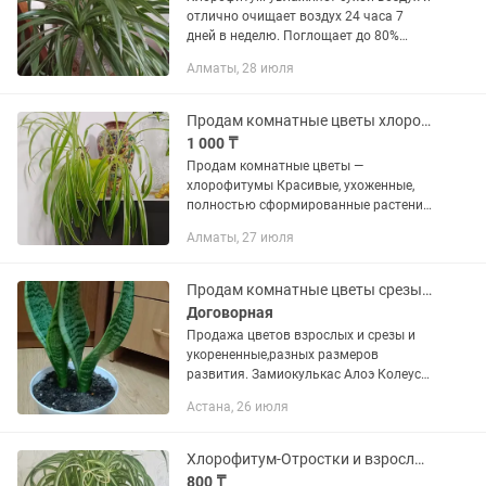
отлично очищает воздух 24 часа 7
дней в неделю. Поглощает до 80%
выделений из мебели, обоев, ламината,
Алматы, 28 июля
ковров и других бытовых предметов.
Очень неприхотлив и прост...
Продам комнатные цветы хлорофитумы
1 000 ₸
Продам комнатные цветы —
хлорофитумы Красивые, ухоженные,
полностью сформированные растения.
Густая, свежая листва без
Алматы, 27 июля
повреждений — сразу украсят
интерьер. Хлорофитум: ✔ очищает
воздух ✔ неприхотлив...
Продам комнатные цветы срезы ,выращиваю сама, Алоэ и т.д.
Договорная
Продажа цветов взрослых и срезы и
укорененные,разных размеров
развития. Замиокулькас Алоэ Колеусы
Каланхоэ хлорофитум, дерево
Астана, 26 июля
любви,фиалка Также выезжаю на
пересадку цветов все цены по...
Хлорофитум-Отростки и взрослые растения
800 ₸