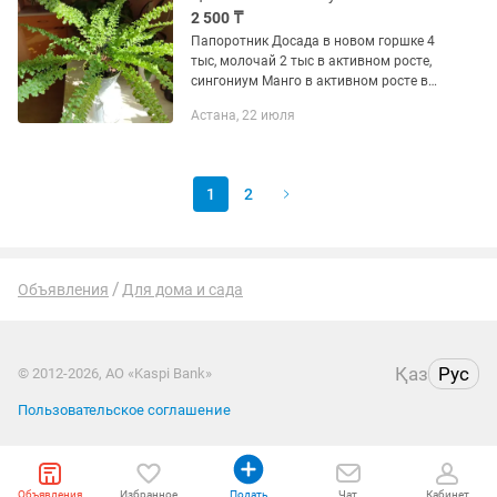
2 500 ₸
Папоротник Досада в новом горшке 4
тыс, молочай 2 тыс в активном росте,
сингониум Манго в активном росте в
новом горшке 2500тг, ,кудрявый
Астана, 22 июля
хлорофитум Бони по 2тыс,
сансевиерия сортовая 2 тыс.
1
2
Объявления
Для дома и сада
Қаз
Рус
© 2012-2026, АО «Kaspi Bank»
Пользовательское соглашение
Объявления
Избранное
Подать
Чат
Кабинет