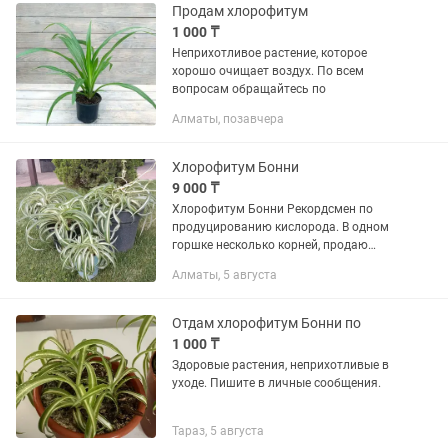
растёт ✅ Красиво смотрится в...
Продам хлорофитум
1 000 ₸
Неприхотливое растение, которое
хорошо очищает воздух. По всем
вопросам обращайтесь по
Алматы, позавчера
Хлорофитум Бонни
9 000 ₸
Хлорофитум Бонни Рекордсмен по
продуцированию кислорода. В одном
горшке несколько корней, продаю
вместе с ,,детьми,,😉
Алматы, 5 августа
Отдам хлорофитум Бонни по
1 000 ₸
Здоровые растения, неприхотливые в
уходе. Пишите в личные сообщения.
Тараз, 5 августа