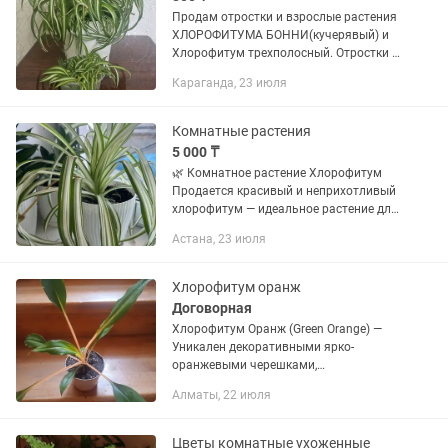
Продам отростки и взрослые растения
ХЛОРОФИТУМА БОННИ(кучерявый) и
Хлорофитум трехполосный. Отростки с
корешком от 500т(маленькие),
Караганда, 23 июля
800т(побольше отростки),Взрослые
растения от 1500т
Комнатные растения
5 000 ₸
🌿 Комнатное растение Хлорофитум
Продается красивый и неприхотливый
хлорофитум — идеальное растение для
дома или офиса. ✅ Очищает воздух ✅
Астана, 23 июля
Прост в уходе ✅ Быстро разрастается
✅ Подходит начинающим...
Хлорофитум оранж
Договорная
Хлорофитум Оранж (Green Orange) —
Уникален декоративными ярко-
оранжевыми черешками,
контрастирующими с темной зеленью
Алматы, 22 июля
листьев.мощный природный фильтр,
очищающий воздух от токсинов
(формальдегид,...
Цветы комнатные ухоженные