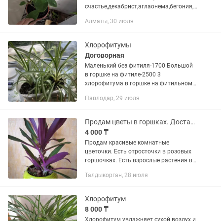
счастье,декабрист,аглаонема,бегония,
фикус
Алматы, 30 июля
бенджамин,мята,Хлорофитум.Доставк
а 3500
Хлорофитумы
Договорная
Маленький без фитиля-1700 Большой
в горшке на фитиле-2500 3
хлорофитума в горшке на фитильном
поливе-5000 с горшком
Павлодар, 29 июля
Продам цветы в горшках. Доставка
4 000 ₸
Продам красивые комнатные
цветочки. Есть отросточки в розовых
горшочках. Есть взрослые растения в
хороших горшках. Спатифиллум,
Талдыкорган, 28 июля
эпипремнум, фикус каучуконосный,
бомерия, шефлера, альпиния,
денежное...
Хлорофитум
8 000 ₸
Хлорофитум увлажняет сухой воздух и