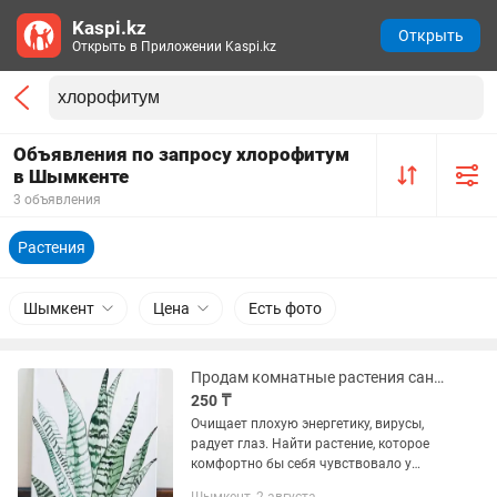
Kaspi.kz
Открыть
Открыть в Приложении Kaspi.kz
Объявления по запросу хлорофитум
в Шымкенте
3 объявления
Растения
Шымкент
Цена
Есть фото
Продам комнатные растения сансевиерия Ханни Грин и т. п.
250 ₸
Очищает плохую энергетику, вирусы,
радует глаз. Найти растение, которое
комфортно бы себя чувствовало у
кондиционера или постоянно