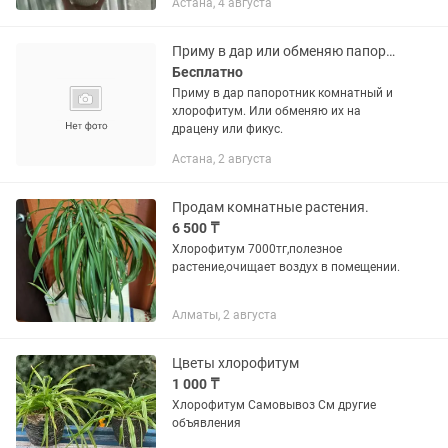
Астана, 4 августа
комнатных растений. Он быстро
растёт, образует красивый пышный
кустик и...
Приму в дар или обменяю папоротник
Бесплатно
Приму в дар папоротник комнатный и
хлорофитум. Или обменяю их на
драцену или фикус.
Астана, 2 августа
Продам комнатные растения.
6 500 ₸
Хлорофитум 7000тг,полезное
растение,очищает воздух в помещении.
Алматы, 2 августа
Цветы хлорофитум
1 000 ₸
Хлорофитум Самовывоз См другие
объявления