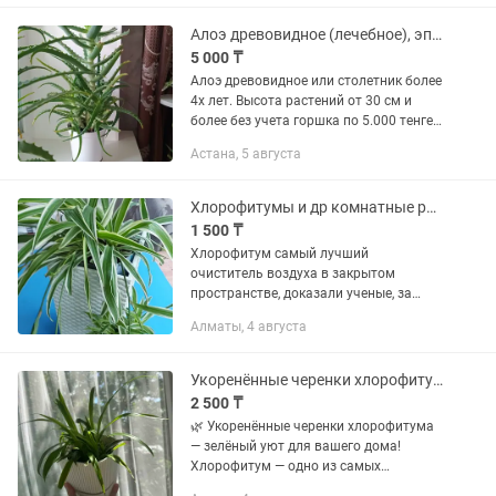
Алоэ древовидное (лечебное), эпипремнум, фикус Бенджамина и замиокулькас
5 000 ₸
Алоэ древовидное или столетник более
4х лет. Высота растений от 30 см и
более без учета горшка по 5.000 тенге
Эпипремнум золотистый, свойства:
Астана, 5 августа
очистка воздуха, Лиана эффективно
фильтрует воздух в...
Хлорофитумы и др комнатные растения
1 500 ₸
Хлорофитум самый лучший
очиститель воздуха в закрытом
пространстве, доказали ученые, за
сутки он способен уничтожить
Алматы, 4 августа
примерно 80% микробов в радиусе 12
м. Растения есть разных размеров от
1500тг до...
Укоренённые черенки хлорофитума зелёный уют для вашего дома!
2 500 ₸
🌿 Укоренённые черенки хлорофитума
— зелёный уют для вашего дома!
Хлорофитум — одно из самых
неприхотливых и популярных