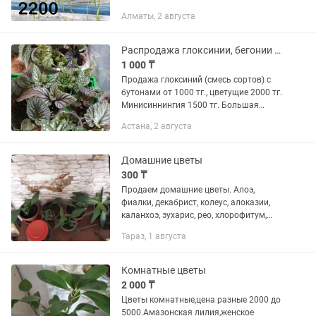
Алматы, 2 августа
Распродажа глоксинии, бегонии и другие растения.
1 000 ₸
Продажа глоксиний (смесь сортов) с
бутонами от 1000 тг., цветущие 2000 тг.
Минисиннингия 1500 тг. Большая
бегония 7000 тг. Эпипремнумы 500-
Астана, 2 августа
1000 тг Цветущие фиалки по 2000 тг.
Фиалки стартеры от 800...
Домашние цветы
300 ₸
Продаем домашние цветы. Алоэ,
фиалки, декабрист, колеус, алоказии,
каланхоэ, эухарис, рео, хлорофитум,
диффенбахия, т.д.
Тараз, 1 августа
Комнатные цветы
2 000 ₸
Цветы комнатные,цена разные 2000 до
5000.Амазонская лилия,женское