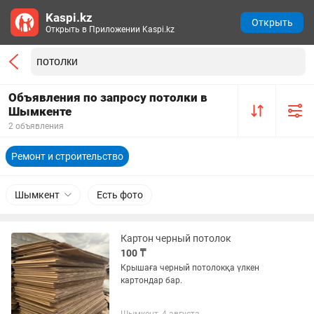
Kaspi.kz
Открыть
Открыть в Приложении Kaspi.kz
Объявления по запросу потолки в
Шымкенте
2 объявления
Ремонт и строительство
Шымкент
Есть фото
Картон черный потолок
100 ₸
Крышаға черный потолокқа үлкен
картондар бар.