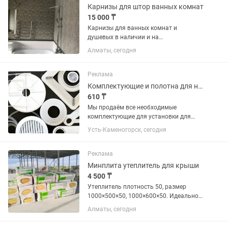
материалы и...
Карнизы для штор ванных комнат
15 000 ₸
Карнизы для ванных комнат и
душевых в наличии и на
заказ,изготовления из качественной
Алматы, сегодня
нержавеющей стали.Без провисания и
крепления к потолку более 8 лет на
рынке,гарантия 3 года.Доставки и
Реклама
установки...
Комплектующие и полотна для натяжных потолков
610 ₸
Мы продаём все необходимые
комплектующие для установки для
натяжного потолка от полотна до
Усть-Каменогорск, сегодня
самореза: Мы изготовим потолок по
Вашим размерам 610 тенге за
квадратный метр Багет
Реклама
перфорированный...
Минплита утеплитель для крыши
4 500 ₸
Утеплитель плотность 50, размер
1000×500×50, 1000×600×50. Идеально
для утепления крыши, чердаков,
Алматы, сегодня
потолков, перегородок. В наличии опт
и розница.