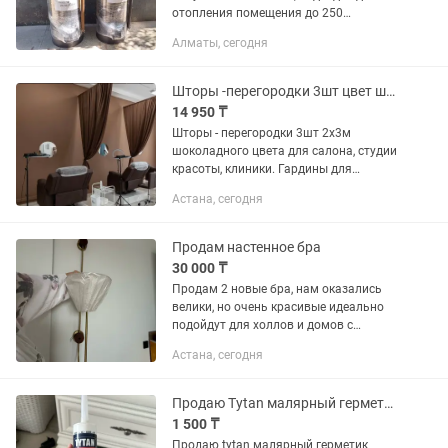
отопления помещения до 250
квадратных метров с высотой
Алматы, сегодня
потолков до 3х метров. Отопление
дома, гаража, склада,
производственного...
Шторы -перегородки 3шт цвет шоколад 2х3м плюс гардины в подарок. Жмите
14 950 ₸
Шторы - перегородки 3шт 2х3м
шоколадного цвета для салона, студии
красоты, клиники. Гардины для
крепления к потолку в подарок. 👉
Астана, сегодня
Жмите на показать телефон или на
зеленую кнопку [ПОЗВОНИТЬ]👇 👉...
Продам настенное бра
30 000 ₸
Продам 2 новые бра, нам оказались
велики, но очень красивые идеально
подойдут для холлов и домов с
высокими потолками
Астана, сегодня
Продаю Tytan малярный герметик акриловый цвғт белый
1 500 ₸
Продаю tytan малярный герметик