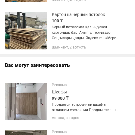
Шымкент, 4 августа
Картон на черный потолок
100 ₸
Черный потолокқа қалың үлкен
картондар бар. Алып үлгеріңіздер.
Соңғылары қалды. Яндекспен жібере
аламыз. Киллограмдап жүз тг
Шымкент, 2 августа
Вас могут заинтересовать
Реклама
Шкафы
99 000 ₸
Продается встроенный шкаф в
отличном состоянии Продам стильный
и вместительный встроенный шкаф с
Астана, сегодня
современными фасадами под
натуральное дерево. - Большая
вместимость - Качественные
Реклама