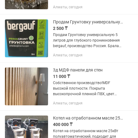
шикарная большая классическая
Алматы, сегодня
люстра с хрустальными подвесками.
Богатый внешний вид, изысканный
золотой...
Продам Грунтовку универсальную для глубокого проникновения bergauf
2 500 ₸
Продам Грунтовку универсальную 5
литров для глубокого проникновения
bergauf, производство Россия. Брала
для для потолка в ванной комнаты на
Алматы, сегодня
3.7 квадратов. Использовала 0,6
литра, а в продаже меньшей...
3д МДФ панели для стен
11 000 ₸
Собственное производство!MDF
высокой плотности. Покрыта
высокопрочной пленкой ПВХ, цвет
любой на ваш выбор. Ассортимент
Алматы, сегодня
пленок очень большой.
Инновационный и весьма необычный
способ отделки помещений...
Котел на отработанном масле 25кВт
400 000 ₸
Котел на отработанном масле 25кВт
полуавтоматический, подходит для