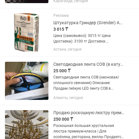
Караганда, сегодня
России и Китая. 1. "Армстронг" – это
название уже стало нарицательным в
строительстве и среди потребителей....
Реклама
Штукатурка Гриндер (Grender) Алинекс (Alinex)
3 015 ₸
Цена (самовывоз): 3015 тг Цена
(доставка): 3100 тг Доставка:
бесплатно Гипсовая штукатурка
Астана, сегодня
Гриндер Алинекс (Grender Alinex) по
ценам от производителя.
Предназначена для оштукатуривания
Светодиодная лента COB (в катушке)
стен и...
25 000 ₸
Светодиодная лента COB (неоновая/
сплошного свечения) Описание:
Продам гибкую LED ленту COB в
катушке. Дает равномерное, яркое
Алматы, сегодня
свечение без точек. Отлично подойдет
для мягкой подсветки интерьера,...
Продаю роскошную люстру премиум класса
250 000 ₸
Роскошная большая хрустальная
люстра премиум-класса | Для
особняка, ресторана, виллы Продается