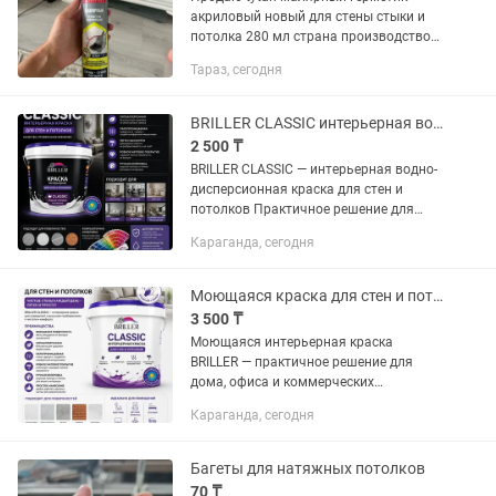
акриловый новый для стены стыки и
потолка 280 мл страна производство
Польша
Тараз, сегодня
BRILLER CLASSIC интерьерная водно-дисперсионная краска для стен и потолков
2 500 ₸
BRILLER CLASSIC — интерьерная водно-
дисперсионная краска для стен и
потолков Практичное решение для
жилых и коммерческих помещений.
Караганда, сегодня
Образует ровное матовое покрытие,
легко наносится и подходит для...
Моющаяся краска для стен и потолков BRILLER Матовая Колеровка
3 500 ₸
Моющаяся интерьерная краска
BRILLER — практичное решение для
дома, офиса и коммерческих
помещений. Хотите, чтобы стены долго
Караганда, сегодня
оставались чистыми и выглядели как
после ремонта? Краска BRILLER
образует...
Багеты для натяжных потолков
70 ₸