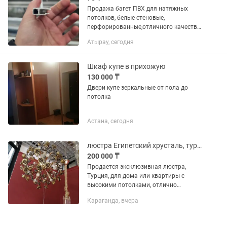
Продажа багет ПВХ для натяжных
потолков, белые стеновые,
перфорированные,отличного качества.
Не ломаются, гарпун не слетает,
Атырау, сегодня
отлично держит вставку.Отправим в
регионы. Оптовая цена. 70тг за метр....
Шкаф купе в прихожую
130 000 ₸
Двери купе зеркальные от пола до
потолка
Астана, сегодня
люстра Египетский хрусталь, турецкий фарфор, фабрика Ашфор.
200 000 ₸
Продается эксклюзивная люстра,
Турция, для дома или квартиры с
высокими потолками, отлично
подойдет на подарок, юбилей, свадьбу
Караганда, вчера