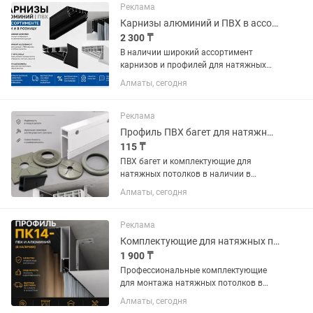
Реклама
Карнизы алюминий и ПВХ в ассортименте оптом и в розницу
2 300 ₸
В наличии широкий ассортимент
карнизов и профилей для натяжных
потолков и интерьерных решений: —
Алматы, сегодня
ПК-15 — ПК-14 — Модерн — П50 —
Карнизы Ectech — Алюминиевые
карнизы — ПВХ карнизы — Скрытые
Реклама
карнизы...
Профиль ПВХ багет для натяжных потолков - оптом и в розницу
115 ₸
ПВХ багет и комплектующие для
натяжных потолков в наличии в
Алматы. Работаем с монтажниками,
Алматы, сегодня
магазинами, цехами, дизайнерами и
строительными компаниями. В
ассортименте: — ПВХ багет — теневой...
Реклама
Комплектующие для натяжных потолков в Алматы прямые поставки со склада
1 900 ₸
Профессиональные комплектующие
для монтажа натяжных потолков в
наличии в Алматы. Работаем с
Алматы, сегодня
монтажниками, цехами,