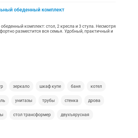
льный обеденный комплект
беденный комплект: стол, 2 кресла и 3 стула. Несмотря
фортно разместится вся семья. Удобный, практичный и
ур
зеркало
шкаф купе
баня
котел
ель
унитазы
трубы
стенка
дрова
ры
стол трансформер
двухъярусная