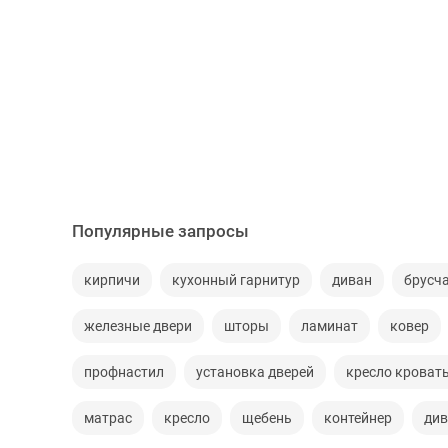
Популярные запросы
кирпичи
кухонный гарнитур
диван
брусч
железные двери
шторы
ламинат
ковер
профнастил
установка дверей
кресло кроват
матрас
кресло
щебень
контейнер
див