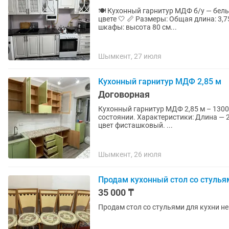
🍽️ Кухонный гарнитур МДФ б/у — белый цвет Продаётся кухонный гарнитур 
цвете 🤍 📏 Размеры: Общая длина: 3,75 м Нижние шкафы: высота 90 см, глубина 45 см Верхние
шкафы: высота 80 см...
Шымкент, 27 июля
Кухонный гарнитур МДФ 2,85 м
Договорная
Кухонный гарнитур МДФ 2,85 м – 130000 тг Продается кухонный гарнитур 
состоянии. Характеристики: Длина — 2,85 м. Высота верхних шкафов — 1,20 м. Фасады — МДФ,
цвет фисташковый. ...
Шымкент, 26 июля
Продам кухонный стол со стульям
35 000 ₸
Продам стол со стульями для кухни не