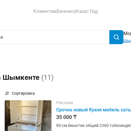
Клиентам
Бизнесу
Kaspi Гид
Мой
Шы
 в Шымкенте
(11)
Сортировка
Реклама
Срочно новый Кухня мебель сат
35 000 ₸
90-см биыктик общий 2360 тобесинде