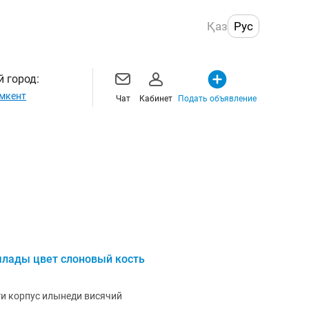
Қаз
Рус
 город:
мкент
Чат
Кабинет
Подать объявление
ылады цвет слоновый кость
ги корпус илынеди висячий