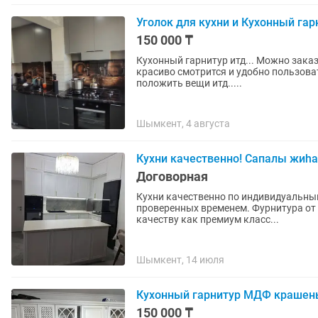
Уголок для кухни и Кухонный гар
150 000 ₸
Кухонный гарнитур итд... Можно заказ
красиво смотрится и удобно пользов
положить вещи итд.....
Шымкент, 4 августа
Кухни качественно! Сапалы жиha
Договорная
Кухни качественно по индивидуальны
проверенных временем. Фурнитура от в
качеству как премиум класс...
Шымкент, 14 июля
Кухонный гарнитур МДФ крашен
150 000 ₸