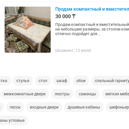
Продам компактный и вместите
30 000 ₸
Продам компактный и вместительный о
на небольшие размеры, за столом ком
отлично подойдет для...
Шымкент, 12 июля
атка
стулья
стол
шкаф
обои
спальный гарнит
межкомнатные двери
люстры
саженцы
мягкая меб
ь
песок
входные двери
душевые кабины
шифонье
аны угловые