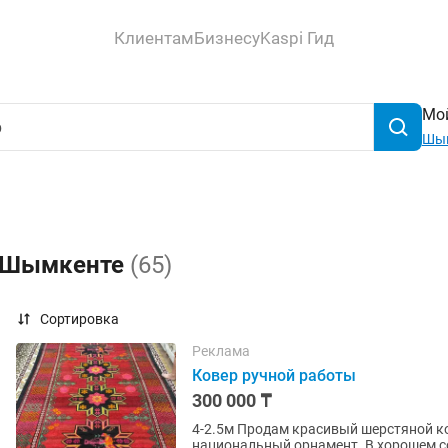
Клиентам
Бизнесу
Kaspi Гид
Мой
Шы
в Шымкенте
(65)
Сортировка
Реклама
Ковер ручной работы
300 000 ₸
4-2.5м Продам красивый шерстяной к
национальный орнамент. В хорошем со