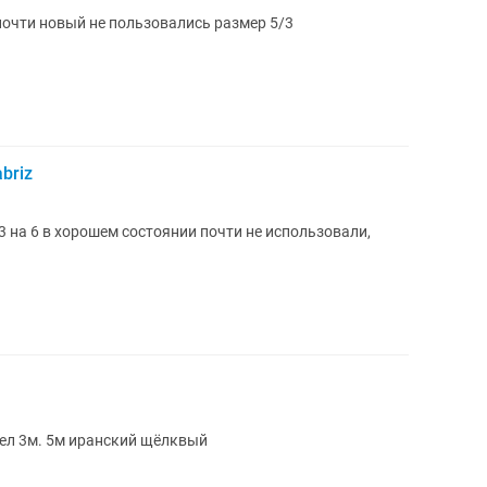
почти новый не пользовались размер 5/3
briz
р 3 на 6 в хорошем состоянии почти не использовали,
ел 3м. 5м иранский щёлквый