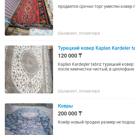
продается срочно торг уместен ковер 
Шымкент, позавчера
Турецкий ковер Kaplan Kardeler ta
120 000 ₸
Kaplan Kardeşler tabriz турецкий кове
после химчистки чистый, в целлофане
Шымкент, позавчера
Ковры
200 000 ₸
Ковёр новый продаю размер не подош