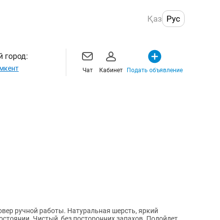
Қаз
Рус
 город:
мкент
Чат
Кабинет
Подать объявление
овер ручной работы. Натуральная шерсть, яркий
стоянии. Чистый, без посторонних запахов. Подойдет