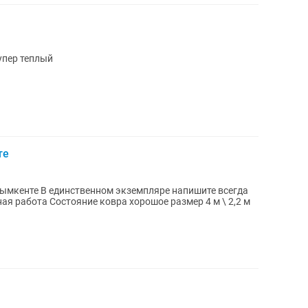
упер теплый
те
ымкенте В единственном экземпляре напишите всегда
ая работа Состояние ковра хорошое размер 4 м \ 2,2 м