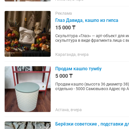
Реклама
Глаз Давида, кашпо из гипса
15 000 ₸
Скульптура «Глаз» — арт-объект для интерьера и тв
скульптура в виде фрагмента лица с 
интерьера, а акцентный арт-объект,...
Караганда, вчера
Продам кашпо тумбу
5 000 ₸
Продам кашпо (высота 36 диаметр 38) я ее исполь
отдельно - 5000 Самовывоз Адрес пр 
Астана, вчера
Берёзки советские , подставки д