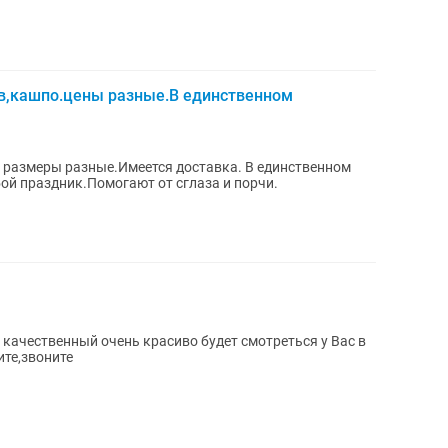
в,кашпо.цены разные.В единственном
 размеры разные.Имеется доставка. В единственном
ой праздник.Помогают от сглаза и порчи.
 качественный очень красиво будет смотреться у Вас в
те,звоните