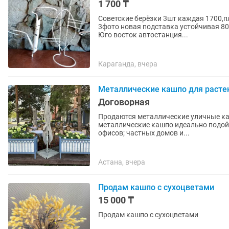
1 700 ₸
Советские берёзки 3шт каждая 1700,пл
3фото новая подставка устойчивая 80
Юго восток автостанция...
Караганда, вчера
Металлические кашпо для расте
Договорная
Продаются металлические уличные кашпо (цветоч
металлические кашпо идеально подойдут для: ресторанов и летних террас; 
офисов; частных домов и...
Астана, вчера
Продам кашпо с сухоцветами
15 000 ₸
Продам кашпо с сухоцветами