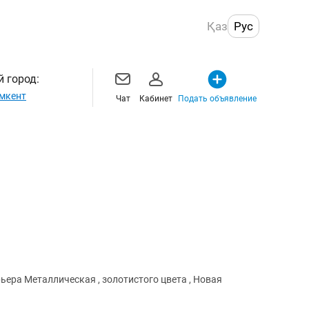
Қаз
Рус
 город:
мкент
Чат
Кабинет
Подать объявление
Продается кашпо для цветы Для интерьера Металлическая , золотистого цвета , Новая