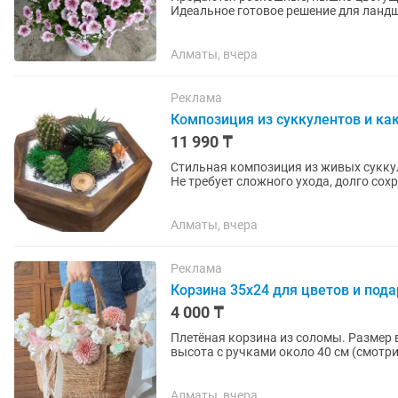
Идеальное готовое решение для ландш
разрастется, или подбирать грунты...
Алматы, вчера
Реклама
Композиция из суккулентов и ка
11 990 ₸
Стильная композиция из живых сукку
Не требует сложного ухода, долго со
украшением дома, офиса или...
Алматы, вчера
Реклама
Корзина 35х24 для цветов и под
4 000 ₸
Плетёная корзина из соломы. Размер 
высота с ручками около 40 см (смотри
цветов или декоративная...
Алматы, вчера