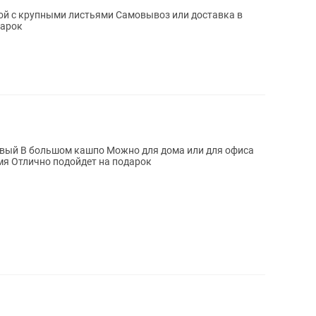
той с крупными листьями Самовывоз или доставка в
подарок
вый В большом кашпо Можно для дома или для офиса
Самовывоз или доставка в любое время Отлично подойдет на подарок