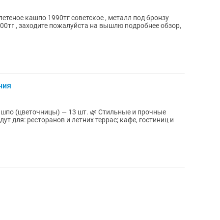
етеное кашпо 1990тг советское , металл под бронзу
00тг , заходите пожалуйста на вышлю подробнее обзор,
ния
ницы) — 13 шт. 🌿 Стильные и прочные
кафе, гостиниц и