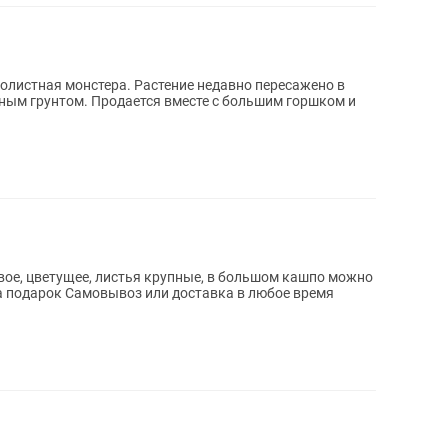
олистная монстера. Растение недавно пересажено в
те с большим горшком и
вое, цветущее, листья крупные, в большом кашпо можно
домой или в офис Отлично подойдет на подарок Самовывоз или доставка в любое время