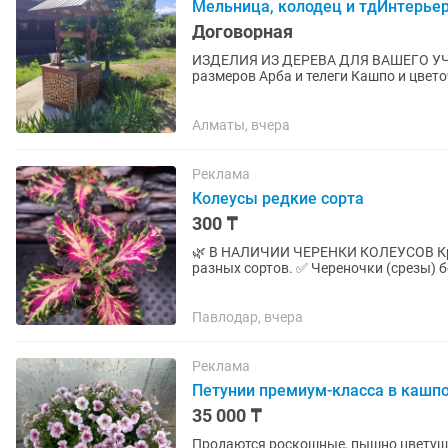
Мельница, колодец и тдИнтерьер
Договорная
ИЗДЕЛИЯ ИЗ ДЕРЕВА ДЛЯ ВАШЕГО УЧАСТКА Декоративные колодцы Мел
размеров Арба и телеги Кашпо и цве
Алматы, вчера
Реклама
Колеусы редкие сорта
300 ₸
🌿 В НАЛИЧИИ ЧЕРЕНКИ КОЛЕУСОВ Красивые сортовые колеусы разных расцветок, 65 штук
разных сортов. ✅ Череночки (срезы) б
Взрослые растения в 2-х...
Павлодар, вчера
Реклама
Петунии премиум-класса в кашпо
35 000 ₸
Продаются роскошные, пышно цветущи