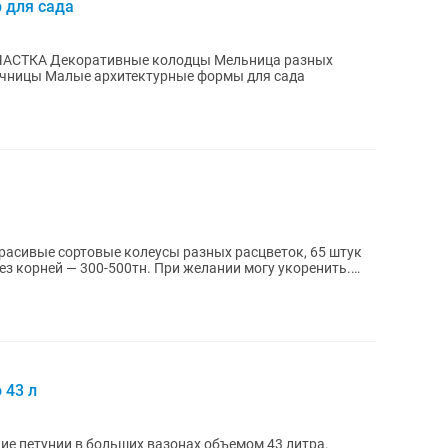
 для сада
ьница разных
точницы Малые архитектурные формы для сада
ез корней — 300-500тн. При желании могу укоренить.
 43 л
е петунии в больших вазонах объемом 43 литра.