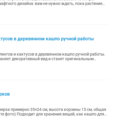
афтного дизайна: вам не нужно ждать, пока растение
ктусов в деревянном кашпо ручной работы
лентов и кактусов в деревянном кашпо ручной работы.
храняет декоративный вид и станет оригинальным
арков
верха примерно 35×24 см, высота корзины 15 см, общая
те фото) Подходит для хранения вещей, как кашпо для