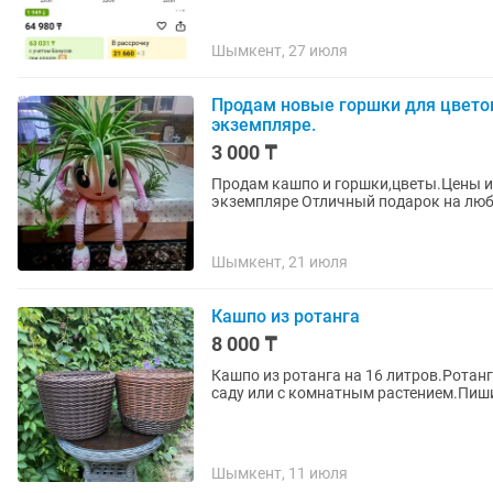
Шымкент, 27 июля
Продам новые горшки для цвето
экземпляре.
3 000 ₸
Продам кашпо и горшки,цветы.Цены и
экземпляре Отличный подарок на люб
Шымкент, 21 июля
Кашпо из ротанга
8 000 ₸
Кашпо из ротанга на 16 литров.Ротанг
саду или с комнатным растением.Пиши
Шымкент, 11 июля