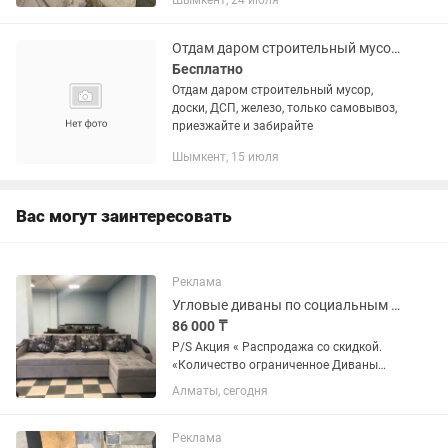
Шымкент, 24 июля
Отдам даром строительный мусор, доски, ДСП, железо
Бесплатно
Отдам даром строительный мусор,
доски, ДСП, железо, только самовывоз,
приезжайте и забирайте
Шымкент, 15 июля
Вас могут заинтересовать
Реклама
Угловые диваны по социальным ценам, р-он Суюнбая Рыschoolова
86 000 ₸
P/S Акция « Распродажа со скидкой.
«Количество ограниченное Диваны
готовые всегда в наличии. Каталог
Алматы, сегодня
тканей есть, срок изготовления 1-2 дня,
не больше Замена подушек на
однотонные=1000 тг доплата за...
Реклама