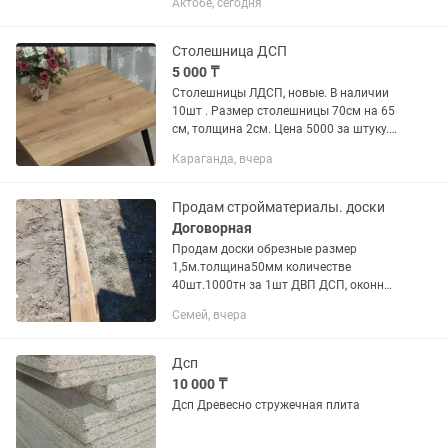
Актобе, сегодня
Прекрасный дизайн станет достойным
украшением любого помещения.
Мебель...
Столешница ДСП
5 000 ₸
Столешницы ЛДСП, новые. В наличии
10шт . Размер столешницы 70см на 65
см, толщина 2см. Цена 5000 за штуку.
Юго восток
Караганда, вчера
Продам стройматериалы. доски
Договорная
Продам доски обрезные размер
1,5м.толщина50мм количестве
40шт.1000тн за 1шт ДВП ДСП, оконные
блоки и рамы новые также оконный
Семей, вчера
блок на баню или др., металлическую
лестница размер 3,5-4 м.Линолиум...
Дсп
10 000 ₸
Дсп Древесно стружечная плита