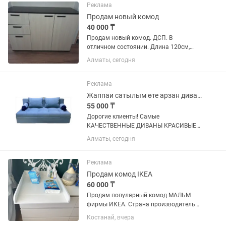
состоянии. Имеются 3 выдвижные
Реклама
полки + отдельная полка для...
Продам новый комод
40 000 ₸
Продам новый комод. ДСП. В
отличном состоянии. Длина 120см,
высота 80см, глубина 46см
Алматы, сегодня
Реклама
Жаппаи сатылым өте арзан дивандар хабарласып алып улгеріп қалыңыздар
55 000 ₸
Дорогие клиенты! Самые
КАЧЕСТВЕННЫЕ ДИВАНЫ КРАСИВЫЕ
ДИВАНЫ АККУРАТНЫЕ ДИВАНЫ
Алматы, сегодня
ТОЛЬКО У НАС! Характеристика
диванов: -Каркас ДСП, ЛДСП, брус
дерево -Ткань велюровые, моющие,
Реклама
алькантара,...
Продам комод IKEA
60 000 ₸
Продам популярный комод МАЛЬМ
фирмы ИКЕА. Страна производитель
Швеция. материал ДСП. В отличном
Костанай, вчера
состоянии. 6 полок. Размеры указаны