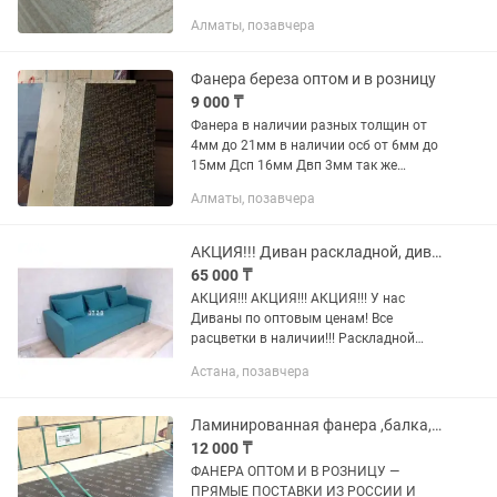
Алматы, позавчера
Фанера береза оптом и в розницу
9 000 ₸
Фанера в наличии разных толщин от
4мм до 21мм в наличии осб от 6мм до
15мм Дсп 16мм Двп 3мм так же
имеется ламинированная фанера
Алматы, позавчера
звоните пишите будем рады
АКЦИЯ!!! Диван раскладной, диван кровать по оптовым ценам.
65 000 ₸
АКЦИЯ!!! АКЦИЯ!!! АКЦИЯ!!! У нас
Диваны по оптовым ценам! Все
расцветки в наличии!!! Раскладной
диван/Диван-кровать. На поролоне
Астана, позавчера
средней жесткости. Механизм
раскладывания дивана-...
Ламинированная фанера ,балка,осп производство Россия и Китай 18мм,21мм
12 000 ₸
ФАНЕРА ОПТОМ И В РОЗНИЦУ —
ПРЯМЫЕ ПОСТАВКИ ИЗ РОССИИ И