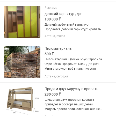
на фото. В подарок пеленальный
столик. Самовывоз . Мкрн НАУРЫЗ
Реклама
детский гарнитур , дсп
100 000 ₸
Детский мебельный гарнитур
Продаётся детский гарнитур: кровать с
ящиками, шкафы, полки, рабочий стол.
Астана, вчера
Можно установить как встроенный или
как на фото — отдельными модулями.
Все элементы в наличии,...
Пиломатериалы
500 ₸
Пиломатериалы Доска Брус Стропила
Обрещётка Профлист Юзби Дпп Дсп
Минвата рулон всё в наличие есть
Астана, сегодня
Продам двухъярусную кровать
230 000 ₸
Шикарная двухъярусная кровать
приведет в восторг ваших детей.
Модель просто великолепная, она не
только красивая, но и удобная.