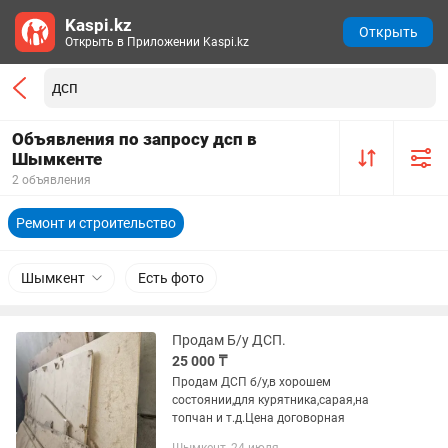
Kaspi.kz
Открыть
Открыть в Приложении Kaspi.kz
Объявления по запросу дсп в
Шымкенте
2 объявления
Ремонт и строительство
Шымкент
Есть фото
Продам Б/у ДСП.
25 000 ₸
Продам ДСП б/у,в хорошем
состоянии,для курятника,сарая,на
топчан и т.д.Цена договорная