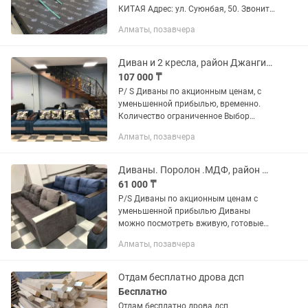
КИТАЯ Адрес: ул. Суюнбая, 50. Звоните
в любое удобное для вас время!
Алматы, позавчера
Доставка по городу и области Самые
низкие цены в городе! На большие...
Диван и 2 кресла, район Джангильдина Рыскулова
107 000 ₸
P/ S Диваны по акционным ценам, с
уменьшенной прибылью, временно.
Количество ограниченное Выбор
готовых диванов есть Изготовление с
Алматы, позавчера
изменением расцветки тканей =1-2 дня
Замена подушек на...
Диваны. Поролон .МДФ, район Джангильдина Рыскулова
61 000 ₸
P/S Диваны по акционным ценам с
уменьшенной прибылью Диваны
можно посмотреть вживую, готовые
диваны всегда есть Изготовление с
Алматы, позавчера
изменением расцветки тканей =1-2 дня
Мебельный двор- мебельная...
Отдам бесплатно дрова дсп
Бесплатно
Отдам бесплатно дрова дсп