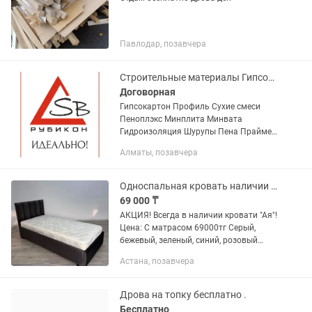
Павлодар, позавчера
Строительные материалы Гипсокартон Профиль Сухие смеси
Договорная
Гипсокартон Профиль Сухие смеси
Пеноплэкс Минплита Минвата
Гидроизоляция Шурупы Пена Праймер
Грунтовка ОСП ФАНЕРА ДСП ДВП
Алматы, позавчера
Односпальная кровать наличии готовый
69 000 ₸
АКЦИЯ! Всегда в наличии кровати "Ая"!
Цена: С матрасом 69000тг Серый,
бежевый, зеленый, синий, розовый
цвета всегда в наличии! Собственное
Астана, позавчера
производство, свои курьеры
доставляют ежедневно в...
Дрова на топку бесплатно .
Бесплатно