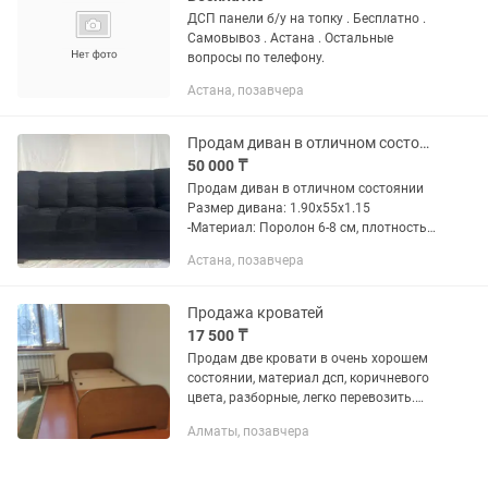
ДСП панели б/у на топку . Бесплатно .
Самовывоз . Астана . Остальные
вопросы по телефону.
Астана, позавчера
Продам диван в отличном состоянии
50 000 ₸
Продам диван в отличном состоянии
Размер дивана: 1.90х55х1.15
-Материал: Поролон 6-8 см, плотность
20 -Механизм: спинка откидная (3
Астана, позавчера
положений: сидящий, полусидящий,
лежащий) -Ножки:...
Продажа кроватей
17 500 ₸
Продам две кровати в очень хорошем
состоянии, материал дсп, коричневого
цвета, разборные, легко перевозить.
Ширина 120 см, длина 2 м. Две кровати
Алматы, позавчера
за 35.000 тг