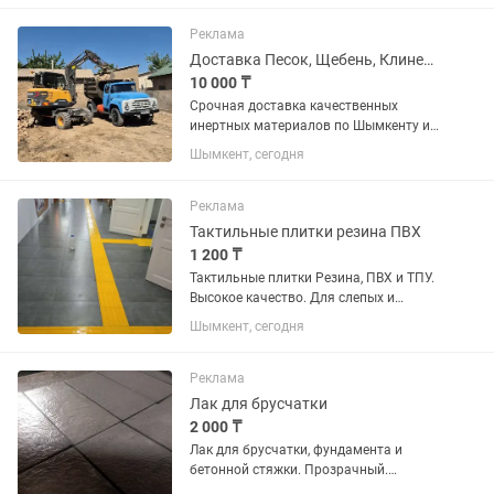
Реклама
Доставка Песок, Щебень, Клинец, Глина. ЗИЛ. Шымкент
10 000 ₸
Срочная доставка качественных
инертных материалов по Шымкенту и
пригороду! Работаем на совесть, без
Шымкент, сегодня
посредников. Наш ассортимент: Песок:
Мытый (для стяжки, бетона,для
кладки). Щебень: Всех фракций...
Реклама
Тактильные плитки резина ПВХ
1 200 ₸
Тактильные плитки Резина, ПВХ и ТПУ.
Высокое качество. Для слепых и
слабовидящих.
Шымкент, сегодня
Реклама
Лак для брусчатки
2 000 ₸
Лак для брусчатки, фундамента и
бетонной стяжки. Прозрачный.
Полностью защищает от воды.