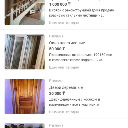
1 000 000 ₸
В связи с реконструкцией дома продаю
красивую стильную лестницу из
карагача. В идеальном состоянии
Шымкент, сегодня
Реклама
Окна пластиковые
50 000 ₸
Пластиковые окна размер 190160 все
в комплекте кроме подоконника .
Подоконника нету , остальное все есть
Шымкент, сегодня
Реклама
Двери деревяные
20 000 ₸
Двери деревянные с косяком и
наличниками все в комплекте
Шымкент, сегодня
Реклама