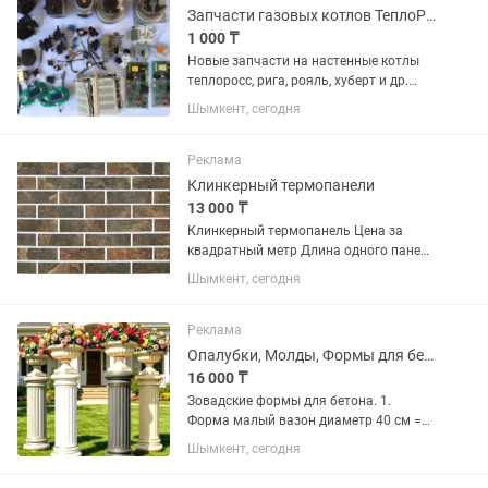
Запчасти газовых котлов ТеплоРосс, HUBERT, RIGA, ROAYL и др.
1 000 ₸
Новые запчасти на настенные котлы
теплоросс, рига, рояль, хуберт и др.
Отправка в регионы.
Шымкент, сегодня
Реклама
Клинкерный термопанели
13 000 ₸
Клинкерный термопанель Цена за
квадратный метр Длина одного панель
1 метр ширина 60см толщина 5см
Шымкент, сегодня
Реклама
Опалубки, Молды, Формы для бетона.
16 000 ₸
Зовадские формы для бетона. 1.
Форма малый вазон диаметр 40 см =
16 000 тн. 2. Форма большой вазон
Шымкент, сегодня
диаметр 60 см. = 33 000 тн. 3 Колонна
высота 98 см = 41 000 тн. Состояние: