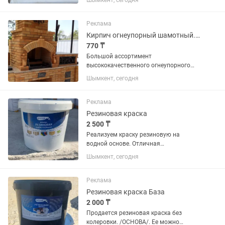
Шымкент, сегодня
Реклама
Кирпич огнеупорный шамотный. Чугунное литьё
770 ₸
Большой ассортимент
высококачественного огнеупорного
кирпича! Применяется для выкладки
Шымкент, сегодня
печей, каминов, тандыров, печных
комплексов, печи для пиццы, садовые,
бани и сауны! Стандарт кирпич для
Реклама
тандыра...
Резиновая краска
2 500 ₸
Реализуем краску резиновую на
водной основе. Отличная
гидроизоляция! Бассейны, кровля,
Шымкент, сегодня
металлоконструкции, дерево, бетон и
т.п. материалы. Цвет на Ваш выбор.
Тара: 10л-20л. Срок поставки: от 1...
Реклама
Резиновая краска База
2 000 ₸
Продается резиновая краска без
колеровки. /ОСНОВА/. Ее можно