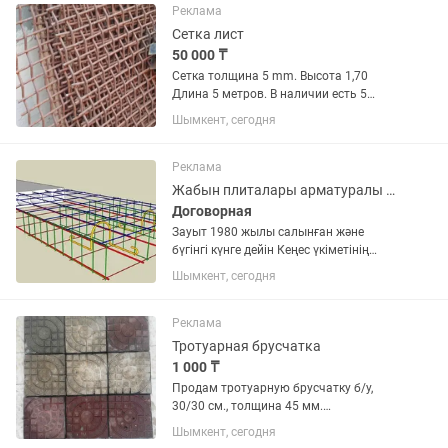
новые,...
Реклама
Сетка лист
50 000 ₸
Сетка толщина 5 mm. Высота 1,70
Длина 5 метров. В наличии есть 5
штук. Цена каждой сетки 50 000 тенге.
Шымкент, сегодня
Российский металл.
Реклама
Жабын плиталары арматуралы Плита перекрытия армированная ПК пропаренная
Договорная
Зауыт 1980 жылы салынған және
бүгінгі күнге дейін Кеңес үкіметінің
сызбалары мен стандарттары
Шымкент, сегодня
бойынша жабын плиталарын
шығарамыз, арматураларын
электротермиялық кернеу әдісімен
Реклама
тартамыз, пеште бумен...
Тротуарная брусчатка
1 000 ₸
Продам тротуарную брусчатку б/у,
30/30 см., толщина 45 мм.
Соответствует ГОСТу, прочность В40.
Шымкент, сегодня
60-70 кв.м.