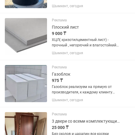
наносить как основной слой(и), а
Шымкент, сегодня
цветную уже поверх нее. Тем самым Вы
будете экономить на материале!!!
Резиновая краска-это специальный...
Реклама
Плоский лист
9 000 ₸
ХЦЛ( хризотилцементный лист) -
прочный , негорючий и влагостойкий
строительный материал! Фасад,
Шымкент, сегодня
кровля, перегородки
Реклама
Газоблок
975 ₸
Газоблок реализуем на прямую от
производителя, к каждому клиенту
индивидуальный подход, возможна
Шымкент, сегодня
доставка за отдельную плату по все
вопросам пишите звоните!
Реклама
3 двери со всеми комплектующими
25 000 ₸
Без сколов и царапин все косяки