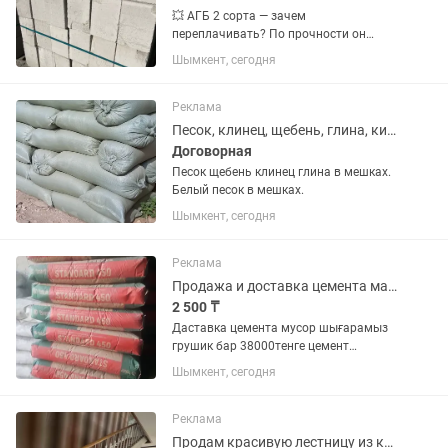
💥 АГБ 2 сорта — зачем
переплачивать? По прочности он
ничем не хуже 1 сорта и подходит даже
Шымкент, сегодня
для строительства домов и
технических этажей. Разница только
во внешнем виде: возможны
Реклама
небольшие...
Песок, клинец, щебень, глина, кирпичи
Договорная
Песок щебень клинец глина в мешках.
Белый песок в мешках.
Шымкент, сегодня
Реклама
Продажа и доставка цемента марка 500
2 500 ₸
Даставка цемента мусор шығарамыз
грушик бар 38000тенге цемент
даставка тегін
Шымкент, сегодня
Реклама
Продам красивую лестницу из карагача