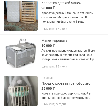
Кроватка детский манеж
23 000 ₸
Кроватка детский манеж ,в отличном
состоянии. Матрасик имеется . В
пользовании был около 1 года
Шымкент, 17 июля
Манеж- кровать
10 000 ₸
Легкий, прекрасно складывается. В его
комплектацию входит колыбелька с
козырьком и пеленальный столик. При
необходимости кроватка легко может
Шымкент, 15 июля
выполнять функции устойчивого
игрового манежа. Коляски в...
Реклама
Продаю кровать трансформер
25 000 ₸
Кровать трансформер из круглой в
овальную, ещё может служить как
манеж и пеленальный стол, с
Шымкент, сегодня
матрасом, бортики и балдахин отдам в