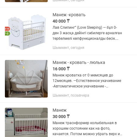
Шымкент, сегодня
Манеж -кровать
40 000 ₸
Лав Слипинг” (Love Sleeping) — бұл 0-
ден 3 жасқа дейінгі сәбилерге арналған
тербелмелі көпфункционалды бесік.
Негізгі сипаттамасы: 1. Жас ерекшелігі:
Шымкент, сегодня
•0–3 жас 2. Механизм: •Поперечный
маятниковый...
Манеж - кровать - люлька
16 000 ₸
Манеж кроватка от 0 мемсяцев до
12месяцев. —Естественное укачивание
-Автоматическое укачивание -
Москитная сетка -Надежная фиксация
Шымкент, позавчера
— стопор на колесах предотвращает
случайное перемещение....
Манеж
30 000 ₸
Манеж траснформер колыбельная в
хорошем состоянии как на фото,
качается. Потом можно убрать верх и