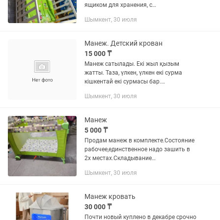
ящиком для хранения, с
ортопедическим гиппоаллергенным
Шымкент, 30 июля
матрасом специально для малыша.
Съемная передняя стенка можно
приставить к...
Манеж. Детский крован
15 000 ₸
Манеж сатылады. Екі жыл қызым
жатты. Таза, үлкен, үлкен екі сурма
кішкентай екі сурмасы бар.
Пеленальный столигымен.
Шымкент, 30 июля
Состояниесы жақсы
Манеж
5 000 ₸
Продам манеж в комплекте.Состояние
рабочее,единственное надо зашить в
2х местах.Складывание
работает.Легкий,компактный.
Шымкент, 30 июля
Манеж кровать
30 000 ₸
Почти новый куплено в декабре срочно