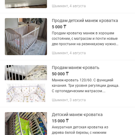
использовать до 14 лет как кровать.
Шымкент, 4 августа
Продам за 30.000 тг +матрас в
подарок. Покупала за 110.000...
Продам детский манеж кроватка
5 000 ₸
Продам кроватку манеж в хорошем
состоянии, с матрасом и почти новые
две простыни на резинке,кому нужно
пишите
Шымкент, 4 августа
Продам манеж-кровать
50 000 ₸
Манеж-кровать 120/60. С функцией
качания. Три уровня регуляции днища.
С ортопедическим матрасом.
Передняя стенка съемная. С
Шымкент, 3 августа
комплектом подушек и белья.
Детский манеж-кроватка
15 000 ₸
Аккуратная детская кроватка из
дерева белой березы, с нижним