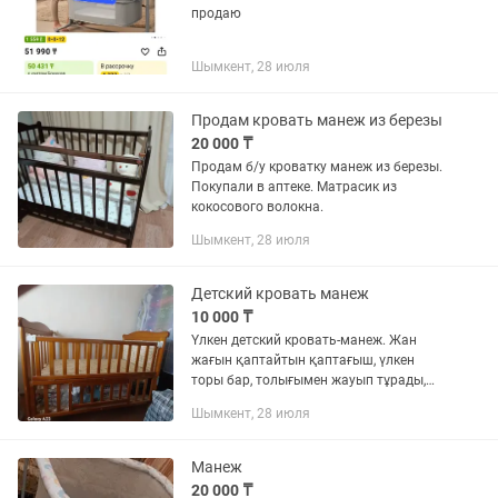
продаю
Шымкент, 28 июля
Продам кровать манеж из березы
20 000 ₸
Продам б/у кроватку манеж из березы.
Покупали в аптеке. Матрасик из
кокосового волокна.
Шымкент, 28 июля
Детский кровать манеж
10 000 ₸
Үлкен детский кровать-манеж. Жан
жағын қаптайтын қаптағыш, үлкен
торы бар, толығымен жауып тұрады,
маса өтпиді. Асты жағында заттарды
Шымкент, 28 июля
қоятын орны бар, есігі ашылады, өте
ыңғайлы. Сатып алғалы...
Манеж
20 000 ₸