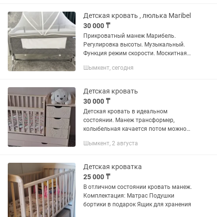
подарок
Детская кровать , люлька Maribel
30 000 ₸
Прикроватный манеж Марибель.
Регулировка высоты. Музыкальный.
Функция режим скорости. Москитная
сетка и матрасик. Складывается и
Шымкент, сегодня
раскладывается очень быстро и легко.
Колыбель Maribel с электрической...
Детская кровать
30 000 ₸
Детская кровать в идеальном
состоянии. Манеж трансформер,
колыбельная качается потом можно
убрать верх будет полноценная
Шымкент, 2 августа
кровать до 14 лет Производство
Россия
Детская кроватка
25 000 ₸
В отличном состоянии кровать манеж.
Комплектация: Матрас Подушки
бортики в подарок Ящик для хранения