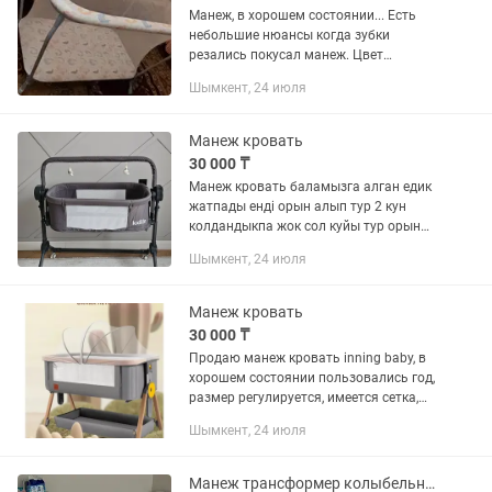
Манеж, в хорошем состоянии... Есть
небольшие нюансы когда зубки
резались покусал манеж. Цвет
подходит и для девочки и для
Шымкент, 24 июля
мальчика по всем вопросам пишите
Манеж кровать
30 000 ₸
Манеж кровать баламызга алган едик
жатпады енді орын алып тур 2 кун
колдандыкпа жок сол куйы тур орын
алып 55мынга алган едик
Шымкент, 24 июля
Манеж кровать
30 000 ₸
Продаю манеж кровать inning baby, в
хорошем состоянии пользовались год,
размер регулируется, имеется сетка,
пеленальный столик
Шымкент, 24 июля
Манеж трансформер колыбельная