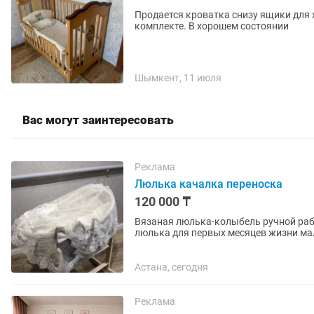
Продается кроватка снизу ящики для х
комплекте. В хорошем состоянии
Шымкент, 11 июля
Вас могут заинтересовать
Реклама
Люлька качалка переноска
120 000 ₸
Вязаная люлька-колыбель ручной раб
люлька для первых месяцев жизни малыша
люлька ручной работы; •...
Астана, сегодня
Реклама