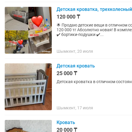
Детская кроватка, трехколесный
120 000 ₸
🌟 Продаю детские вещи в отличном состоянии 🌟 🛏️ Детская кроватк
120 000 тг Абсолютно новая! В комплекте: ✔️ качественный матрас ✔️ новое постельное белье
✔️ бортики-подушки ✔️...
Шымкент, 20 июля
Детская кровать
25 000 ₸
Детская кроватка в отличном состояни
Шымкент, 17 июля
Кровать
20 000 ₸