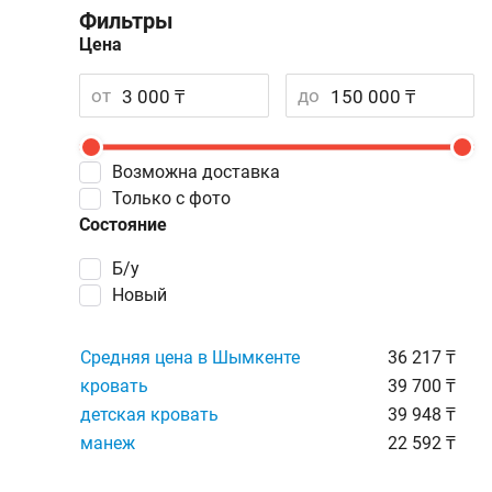
Фильтры
Цена
от
до
Возможна доставка
Только с фото
Состояние
Б/у
Новый
Средняя цена в Шымкенте
36 217 ₸
кровать
39 700 ₸
детская кровать
39 948 ₸
манеж
22 592 ₸