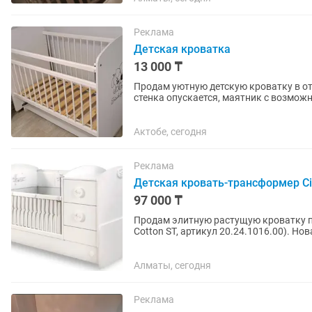
Реклама
Детская кроватка
13 000 ₸
Продам уютную детскую кроватку в от
стенка опускается, маятник с возмо
белья. В комплекте:...
Актобе, сегодня
Реклама
Детская кровать-трансформер Cil
97 000 ₸
Продам элитную растущую кроватку пр
Cotton ST, артикул 20.24.1016.00). Но
решение «всё в одном» от...
Алматы, сегодня
Реклама