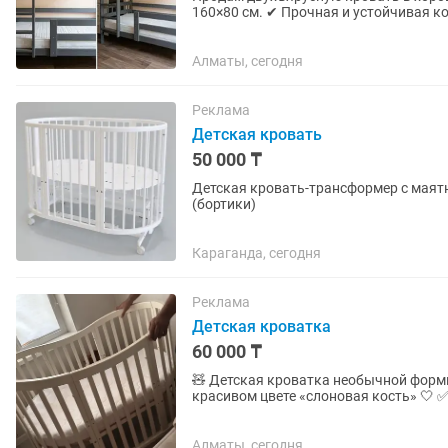
160×80 см. ✔ Прочная и устойчивая к
сна. ✔ Удобная лестница. ✔ В...
Алматы, сегодня
Реклама
Детская кровать
50 000 ₸
Детская кровать-трансформер с маят
(бортики)
Караганда, сегодня
Реклама
Детская кроватка
60 000 ₸
🧸 Детская кроватка необычной формы 🤍 Кроватка в хорошем состоянии, вы
красивом цвете «слоновая кость» 🤍 ✅ Подходит для ребёнка примерно до 3–4 лет ✅ В
комплекте матрас 🎁 В подарок — мягк
Алматы, сегодня