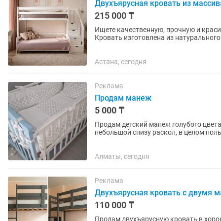
Двухъярусная кровать из масси
215 000 ₸
Ищете качественную, прочную и красив
Кровать изготовлена из натурального 
высокой прочностью,...
Астана, сегодня
Реклама
Продам манеж
5 000 ₸
Продам детский манеж голубого цвета
небольшой снизу раскол, в целом пол
Алматы, сегодня
Реклама
Двухъярусная кровать с двумя м
110 000 ₸
Продам двухъярусную кровать в хоро