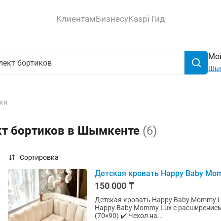
Клиентам
Бизнесу
Kaspi Гид
Мой
Шы
ки
кт бортиков в Шымкенте
(6)
Сортировка
Детская кровать Happy Baby Mom
150 000 ₸
Детская кровать Happy Baby Mommy Lux с матрасом 
Happy Baby Mommy Lux с расширением.
(70×90) ✔️ Чехол на...