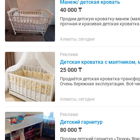
Манеж/ детская кровать
40 000 ₸
Продам детскую кроватку-манеж (маятник + 
прочная и красивая детская кроватка
состояние очень хорошее. ✅...
Алматы, сегодня
Реклама
Детская кроватка с маятником, 
25 000 ₸
Продаётся детская кроватка-трансформер с полным
Очень бережная эксплуатация. Всё чистое, 
входит: Кроватка-трансформер...
Алматы, сегодня
Реклама
Детский гарнитур
80 000 ₸
Продам детский гарнитур «Тачки» Яркий и функциональный детский гарнитур в отличном