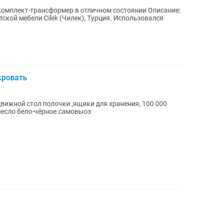
плект-трансформер в отличном состоянии Описание:
ской мебели Cilek (Чилек), Турция. Использовался
кровать
движной стол полочки ,ящики для хранения, 100 000
кресло бело-чёрное.самовыоз