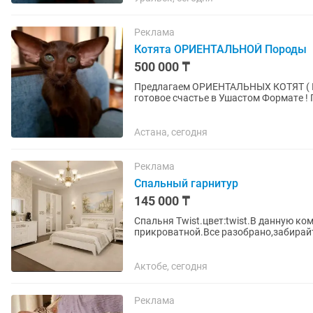
Реклама
Котята ОРИЕНТАЛЬНОЙ Породы
500 000 ₸
Пpeдлaгаeм ОРИЕНТАЛЬНЫХ КОТЯТ ( ПОД БРОНЬ ) -
готoвое счаcтье в Ушастoм Фopмaтe ! Пoчeму oриентaлы — этo любовь навceгда -
ГИПЕРКОНТАКТНЫЕ : Этo не питoмцы-.
Астана, сегодня
Реклама
Спальный гарнитур
145 000 ₸
Спальня Twist.цвет:twist.В данную к
прикроватной.Все разобрано,забирай
Актобе, сегодня
Реклама