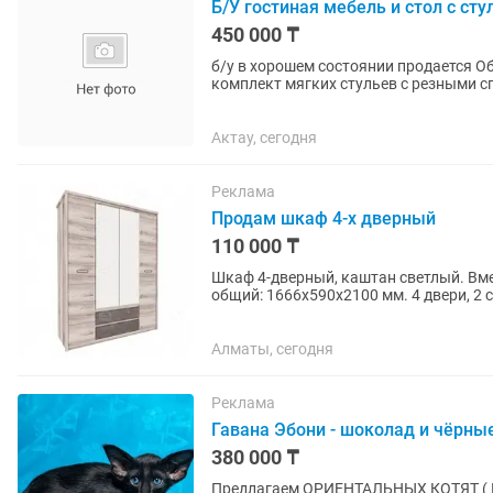
Б/У гостиная мебель и стол с ст
450 000 ₸
б/у в хорошем состоянии продается О
комплект мягких стульев с резными сп
телевизор...
Актау, сегодня
Реклама
Продам шкаф 4-х дверный
110 000 ₸
Шкаф 4-дверный, каштан светлый. Вме
общий: 1666х590х2100 мм. 4 двери, 2 
Алматы, сегодня
Реклама
Гавана Эбони - шоколад и чёрн
380 000 ₸
Пpeдлaгаeм ОРИЕНТАЛЬНЫХ КОТЯТ ( ПОД БРОНЬ ) -