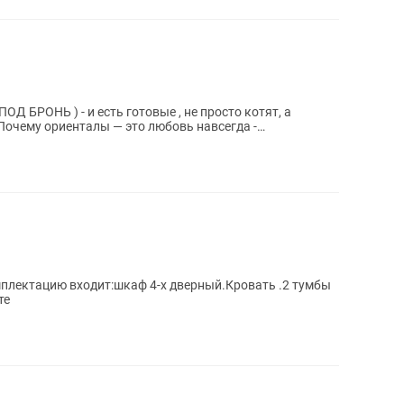
 и есть готовые , не просто котят, a
..
омплектацию входит:шкаф 4-х дверный.Кровать .2 тумбы
те