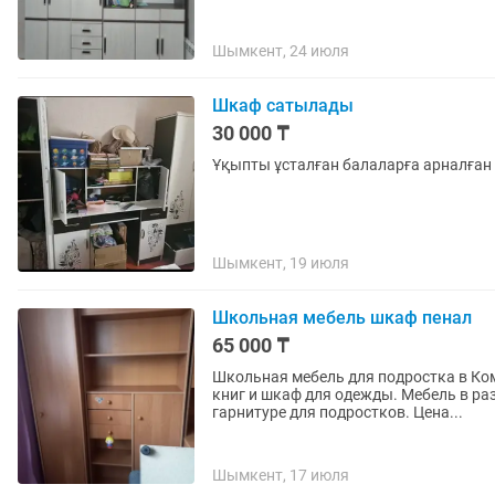
Шымкент, 24 июля
Шкаф сатылады
30 000 ₸
Ұқыпты ұсталған балаларға арналған 
Шымкент, 19 июля
Школьная мебель шкаф пенал
65 000 ₸
Школьная мебель для подростка в Ком
книг и шкаф для одежды. Мебель в раз
гарнитуре для подростков. Цена...
Шымкент, 17 июля