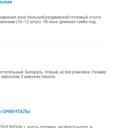
ульями
беденная зона: большой раздвижной столовый стол и
инками (10–12 штук). ТВ-зона: длинная тумба под
стительный. Беларусь. Новый, но без упаковки. Размер
с зеркалом, 2 широких пенала.
ые ОРИЕНТАЛЫ
 и есть готовые , не просто котят, a