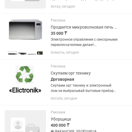
қолынаң страховать етип ұстап тұру
Актау, сегодня
керек. Жерге жатқызып зарядка істеу
керек және далаға шығартып тұру
керек(2 этажда тұрады)....
Реклама
Продается микроволновая печь Hisense H20MOMS4
35 000 ₸
Электронное управление с сенсорными
переключателями делает
использование печи простым и
Алматы, сегодня
интуитивным. Серебристый цвет
придаёт устройству элегантный и
современный вид, гармонично
Реклама
вписываясь в любой...
Скупаем орг технику
Договорная
Скупаем орг технику и электронный
лом не выбрасывай бытовые приборы
береги природу мы вам за это
Актобе, сегодня
заплатим.
Реклама
Уборщица
400 000 ₸
📢 ВАКАНСИЯ: УБОРЩИЦА