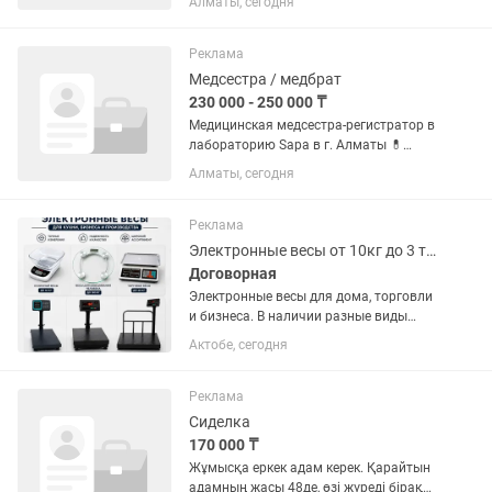
Алматы, сегодня
каналов, а также монтажом систем
автономного пожаротушения на
территории частных жилых домов и...
Реклама
Медсестра / медбрат
230 000 - 250 000 ₸
Медицинская медсестра-регистратор в
лабораторию Sapa в г. Алматы 💊
Обязанности: - регистрация пациентов
Алматы, сегодня
лаборатории; - внутривенные инъекции
и забор крови; - забор
гинекологического и урологического...
Реклама
Электронные весы от 10кг до 3 тонн
Договорная
Электронные весы для дома, торговли
и бизнеса. В наличии разные виды
весов: кухонные до 10 кг, весы для
Актобе, сегодня
человека, торговые весы 40 кг,
напольные и промышленные весы до 3
тонн. Разные модели и...
Реклама
Сиделка
170 000 ₸
Жұмысқа еркек адам керек. Қарайтын
адамның жасы 48де, өзі жүреді бірақ