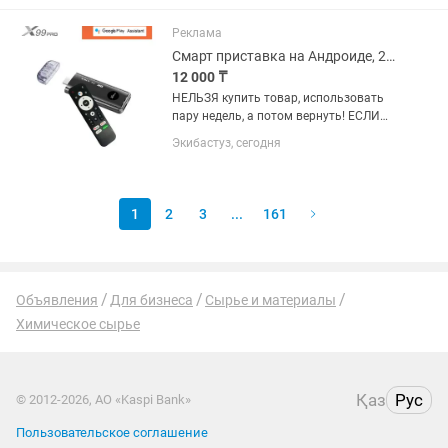
производителя, производится
бесплатный ремонт или...
Реклама
Смарт приставка на Андроиде, 2/16Гб
12 000 ₸
НЕЛЬЗЯ купить товар, использовать
пару недель, а потом вернуть! ЕСЛИ
товар исправен, он ваш навсегда.
Экибастуз, сегодня
ТОЛЬКО ЕСЛИ есть дефект, по вине
производителя, производится
бесплатный ремонт или...
1
2
3
...
161
Объявления
Для бизнеса
Сырье и материалы
Химическое сырье
Қаз
Рус
© 2012-2026, АО «Kaspi Bank»
Пользовательское соглашение