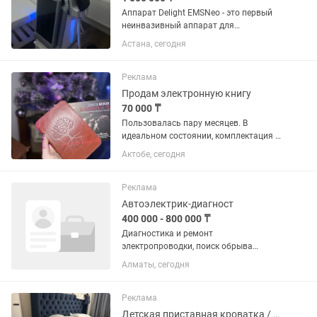
Аппарат Delight EMSNeo - это первый
неинвазивный аппарат для
одновременного укрепления мышц и
Астана, сегодня
уменьшения жировых отложений. Это
новейший инновационный продукт,
который произвел революцию в
Реклама
области...
Продам электронную книгу
70 000 ₸
Пользовалась пару месяцев. В
идеальном состоянии, комплектация и
коробка имеется. Характеристики
Актобе, сегодня
Экран: Топовый бумагоподобный
дисплей E Ink Carta Plus с
максимальной четкостью (300 ppi).
Реклама
Глаза не...
Автоэлектрик-диагност
400 000 - 800 000 ₸
Диагностика и ремонт
электропроводки, поиск обрыва
Ремонт ЭБУ Знание и расшифровка
Алматы, сегодня
кодов ошибок Диагностика и ремонт
топливных систем "бензин"
Диагностика при помощи сканера
Реклама
(поиск ошибок) и их...
Детская приставная кроватка / манеж