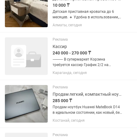
10 000 ₸
Детская приставная кроватка до 6
месяцев. 🔸 Удобна в использовании,
легкая 🔸 Легко катится по всему дому
Алматы, сегодня
и малыш будет рядом с вами 🔶
Проветриваемая 🔶 Спускается одна
из сторон для легкого доступа к...
Реклама
Кассир
240 000 - 270 000 ₸
⸻ В супермаркет Корзина
требуется кассир График 2/2 на
полный день(с 9:00 до 23:00),
Караганда, сегодня
возможно обучение ✅ Основные
обязанности: 1.Обслуживание
клиентов на кассе: •Прием наличных и
Реклама
безналичных...
Продам легкий, компактный ноутбук
285 000 ₸
Продам ноутбук Huawei MateBook D14
в идеальном состоянии, как новый, без
царапин и прочих неприятностей.
Костанай, сегодня
Покупался в Технодоме.
Использовался для написания
дипломной работы, сейчас без
Реклама