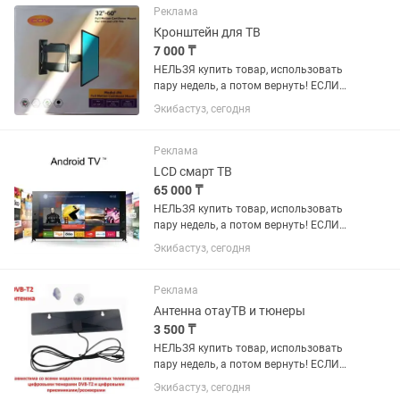
исправный, проверен в работе....
Реклама
Кронштейн для ТВ
7 000 ₸
НЕЛЬЗЯ купить товар, использовать
пару недель, а потом вернуть! ЕСЛИ
товар исправен, он ваш навсегда.
Экибастуз, сегодня
ТОЛЬКО ЕСЛИ есть дефект, по вине
производителя, производится
бесплатный ремонт или...
Реклама
LCD смарт ТВ
65 000 ₸
НЕЛЬЗЯ купить товар, использовать
пару недель, а потом вернуть! ЕСЛИ
товар исправен, он ваш навсегда.
Экибастуз, сегодня
ТОЛЬКО ЕСЛИ есть дефект, по вине
производителя, производится
бесплатный ремонт или...
Реклама
Антенна отауТВ и тюнеры
3 500 ₸
НЕЛЬЗЯ купить товар, использовать
пару недель, а потом вернуть! ЕСЛИ
товар исправен, он ваш навсегда.
Экибастуз, сегодня
ТОЛЬКО ЕСЛИ есть дефект, по вине