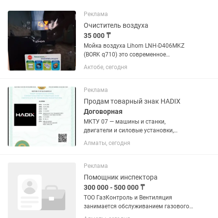
Реклама
Очиститель воздуха
35 000 ₸
Мойка воздуха Lihom LNH-D406MKZ
(BORK q710) это современное
устройство для эффективного
Актобе, сегодня
увлажнения и очистки воздуха в
помещениях до 35 м². Она сочетает в
себе функции увлажнителя и...
Реклама
Продам товарный знак HADIX
Договорная
МКТУ 07 — машины и станки,
двигатели и силовые установки,
машинное оборудование, инструменты
Алматы, сегодня
с механическим приводом, насосы,
компрессоры и другие механические
устройства. МКТУ 09 — электроника и...
Реклама
Помощник инспектора
300 000 - 500 000 ₸
ТОО ГазКонтроль и Вентиляция
занимается обслуживанием газового
оборудования, вентиляционных