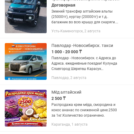
Договорная
Зимний трансфер алтайские альпы
(25000тг), нуртау (20000тг) и т.д..
багажник во всю крышу для снаряги.
Организую летние туры под ключ.
Усть-Каменогорск, 2 августа
Трансфер на минивэне 4WD. Авто туры,
джиптуры по труднодоступным...
Павлодар -Новосибирск. такси
1 000 - 20 000 ₸
Павлодар - Новосибирск. с Адреса до
Адреса. ежедневные поездки! Кулунда
Славгород Шерегеш Карасук
Алтайский край Белокуриха Чемал
Павлодар, 2 августа
Манжерок Бийск Барнаул...
Мёд алтайский
2 500 ₸
Распродажа крем мёда, смородина и
кокос ананас по сниженной цене.2500
за 1кг.Количество ограничено.
Караганда, 1 августа