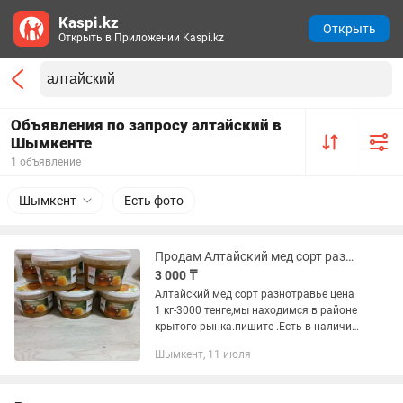
Kaspi.kz
Открыть
Открыть в Приложении Kaspi.kz
Объявления по запросу алтайский в
Шымкенте
1 объявление
Шымкент
Есть фото
Продам Алтайский мед сорт разнотравье.
3 000 ₸
Алтайский мед сорт разнотравье цена
1 кг-3000 тенге,мы находимся в районе
крытого рынка.пишите .Есть в наличии
мед с г.Барнаула(Алтайский мед).Сорт
Шымкент, 11 июля
Таежный цена -4000тенге, Липовый
цена...