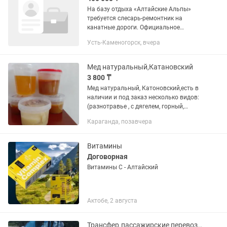
На базу отдыха «Алтайские Альпы»
требуется слесарь-ремонтник на
канатные дороги. Официальное
трудоустройство
Усть-Каменогорск, вчера
Мед натуральный,Катановский
3 800 ₸
Мед натуральный, Катоновский,есть в
наличии и под заказ несколько видов:
(разнотравье , с дягелем, горный,
алтайский, мед с акацией, ягодный,
Караганда, позавчера
гречишный), мед этого года, фасуем
разный объем...
Витамины
Договорная
Витамины С - Алтайский
Актобе, 2 августа
Трансфер.пассажирские перевозки любой сложности