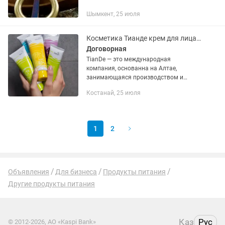
Шымкент, 25 июля
Косметика Тианде крем для лица, для рук, для ног, соли для тела
Договорная
TianDe — это международная
компания, основанна на Алтае,
занимающаяся производством и
продажей косметики и товаров для
Костанай, 25 июля
здоровья, основанных на китайских,
тибетских и алтайских рецептурах.
1
2
Объявления
Для бизнеса
Продукты питания
Другие продукты питания
Қаз
Рус
© 2012-2026, АО «Kaspi Bank»