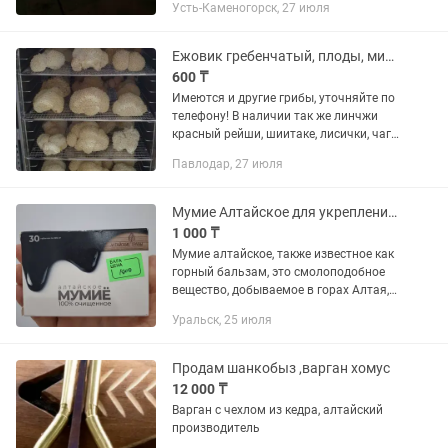
Усть-Каменогорск, 27 июля
Бухтарма,Голубой
залив,Заречье,Алтайские
Альпы,Нуртау,Сибинские...
Ежовик гребенчатый, плоды, мицелий, капсулы. Премиум Башкирия
600 ₸
Имеются и другие грибы, уточняйте по
телефону! В наличии так же линчжи
красный рейши, шиитаке, лисички, чага,
пантерный кордицепс, траметес
Павлодар, 27 июля
(трутовик разноцветный), весёлка,
сморчки, мейтаке, агарик...
Мумие Алтайское для укрепления костей
1 000 ₸
Мумие алтайское, также известное как
горный бальзам, это смолоподобное
вещество, добываемое в горах Алтая,
которое издавна используется в
Уральск, 25 июля
народной медицине. "Алтайские травы"
- это торговая марка,...
Продам шанкобыз ,варган хомус
12 000 ₸
Варган с чехлом из кедра, алтайский
производитель