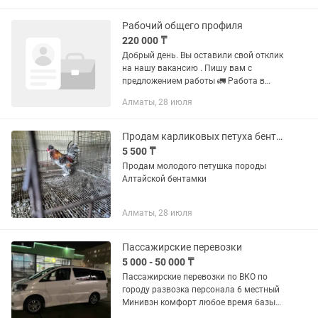
суставных болей, сердечной...
Рабочий общего профиля
220 000 ₸
Добрый день. Вы оставили свой отклик
на нашу вакансию . Пишу вам с
предложением работы 🚛 Работа в
Freedom Drive (Автошины) Ищем
Алматы, 28 июля
комплектовщика на склад 📍Адрес
Шоссейная 302 | 📍Адрес Алтайская...
Продам карликовых петуха бентамка
5 500 ₸
Продам молодого петушка породы
Алтайской бентамки
Алматы, 28 июля
Пассажирские перевозки
5 000 - 50 000 ₸
Пассажирские перевозки по ВКО по
городу развозка персонала 6 местный
Минивэн комфорт любое время базы
отдыха звоните пишите Новая