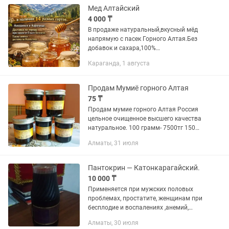
Мед Алтайский
4 000 ₸
В продаже натуральный,вкусный мёд
напрямую с пасек Горного Алтая.Без
добавок и сахара,100%
качество,имеется сертификат.Фасовка
Караганда, 1 августа
1кг,0,5кг,0,3 кг.Доставка по городу
Караганда при заказе от 5 тыс.тг...
Продам Мумиё горного Алтая
75 ₸
Продам мумие горного Алтая Россия
цельное очищенное высшего качества
натуральное. 100 грамм- 7500тг 150
грамм- 11250тг 200 грамм- 15000тг.
Алматы, 31 июля
Самовывоз либо Яндекс доставка .
Доставка по РК...
Пантокрин — Катонкарагайский.
10 000 ₸
Применяется при мужских половых
проблемах, простатите, женщинам при
бесплодие и воспалениях ,анемий,
плохом аппетите, хронической
Алматы, 30 июля
усталости, бессоннице, стрессе,