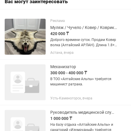
Вас могут заинтересовать
Реклама
Муляж / Чучело / Ковер / Коврик волка
420 000 ₸
Доброго времени суток. Продам Ковер
волка (Алтайский АРЛАН). Длина 1.8+
м, огромный АРЛАН Тик-ток: Orda_shop
Астана, вчера
Инстаграм: Также смотрите мои другие
объявления...
Механизатор
300 000 - 400 000 ₸
В ТОО «Алтайские Альпы» требуется
машинист ратрака.
Усть-Каменогорск, вчера
Руководитель медицинской службы
1 000 000 ₸
На базу отдыха «Алтайские Альпы» и
санаторий «Изумрудный» требуется