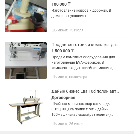
100 000 ₸
Изготовление ковров и дорожек. В
домашних условиях
Шымкент, 15 июля
Продаётся готовый комплект для бизнеса по изготовлению EVA-ковриков
1 500 000 ₸
Продам комплект оборудования для
изготовления EVA-ковриков. В
комплект входит: швейная машина;
оборудование и инструменты для
Шымкент, позавчера
изготовления EVA-ковриков; всё
необходимое для начала...
Дайын бизнес Ева 10d полик авточехол тігетін машинкалар
Договорная
Швейная машинакалар сатылады.
3D,5D,10D,Eva полик тігетін дайын
100машинаға лекала(размерімен)
сатылады. Материалымен. Дайын
Шымкент, 26 июля
почти новый жұмыс істеп тұр.
Келістіріп беріп жберемін. Авточехолда