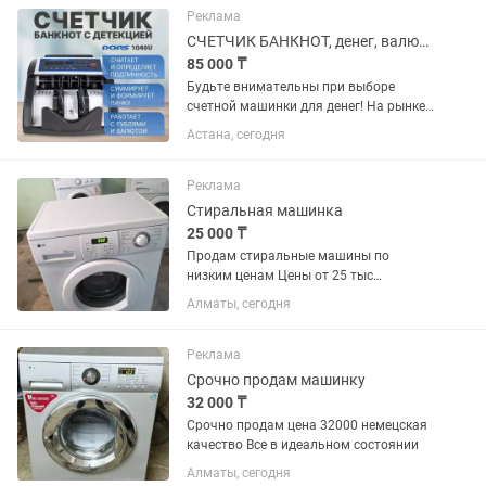
Реклама
СЧЕТЧИК БАНКНОТ, денег, валют Дорс, Магнер, Астана (Нур-Султан)
85 000 ₸
Будьте внимательны при выборе
счетной машинки для денег! На рынке
сейчас много "дешевой" китайской
Астана, сегодня
продукции, так сказать «ноунейм» (без
имени и бренда). У таких компаний нет
своего...
Реклама
Стиральная машинка
25 000 ₸
Продам стиральные машины по
низким ценам Цены от 25 тыс
Доставка и установка бесплатно
Алматы, сегодня
Реклама
Срочно продам машинку
32 000 ₸
Срочно продам цена 32000 немецская
качество Все в идеальном состоянии
Алматы, сегодня