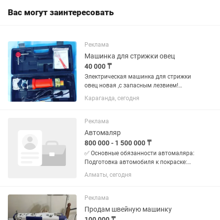
тіге...
Вас могут заинтересовать
Реклама
Машинка для стрижки овец
40 000 ₸
Электрическая машинка для стрижки
овец новая ,с запасным лезвием!
Всегда в продаже в нашей ветаптеке
Караганда, сегодня
клиники DOCTOR VET,ул. Карла
Маркса,39 Караганда
Реклама
Автомаляр
800 000 - 1 500 000 ₸
✅ Основные обязанности автомаляра:
Подготовка автомобиля к покраске:
Очистка, обезжиривание поверхностей.
Алматы, сегодня
Шлифовка и шпаклевка кузова.
Грунтование. Окраска автомобиля:
Подбор цвета и смешивание...
Реклама
Продам швейную машинку
100 000 ₸