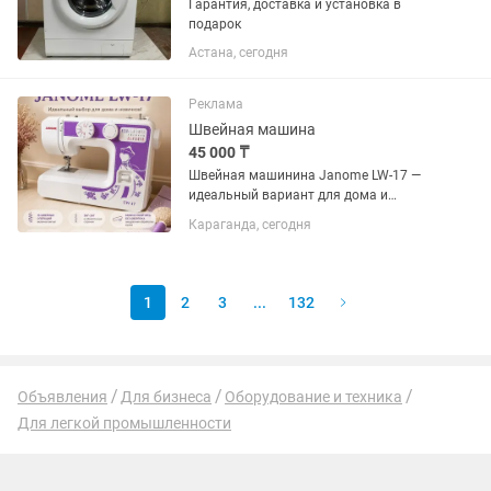
Гарантия, доставка и установка в
подарок
Астана, сегодня
Реклама
Швейная машина
45 000 ₸
Швейная машинина Janome LW-17 —
идеальный вариант для дома и
новичков! 🧵✨ Продам надежную
Караганда, сегодня
электромеханическую швейную
машину Janome LW-17 в отличном
состоянии. ✅ Очень простая и
понятная в...
1
2
3
...
132
Объявления
Для бизнеса
Оборудование и техника
Для легкой промышленности