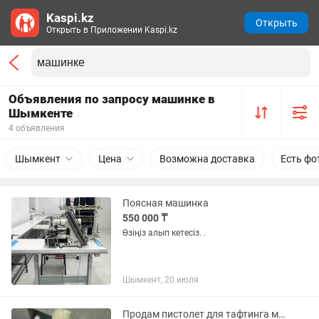
Kaspi.kz
Открыть
Открыть в Приложении Kaspi.kz
Объявления по запросу машинке в
Шымкенте
4 объявления
Шымкент
Цена
Возможна доставка
Есть фо
Поясная машинка
550 000 ₸
Өзіңіз алып кетесіз. .
Шымкент, 20 июля
Продам пистолет для тафтинга машинка для стрижки нити ткань катушка