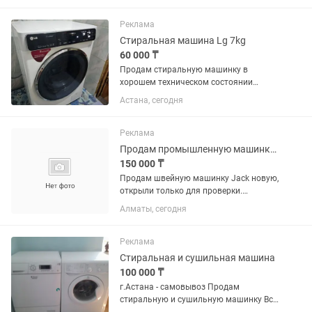
Реклама
Стиральная машина Lg 7kg
60 000 ₸
Продам стиральную машинку в
хорошем техническом состоянии
пользовалась аккуратно полностью в
Астана, сегодня
рабочем состоянии работает очень
тихо,воду греет отжимает полоскает,
есть функция очистка барабана,есть...
Реклама
Продам промышленную машинку Jack новая
150 000 ₸
Продам швейную машинку Jack новую,
открыли только для проверки.
Доставим за отдельную оплату
Алматы, сегодня
Реклама
Стиральная и сушильная машина
100 000 ₸
г.Астана - самовывоз Продам
стиральную и сушильную машинку Все