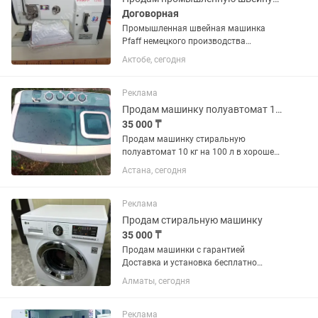
Договорная
Промышленная швейная машинка
Pfaff немецкого производства
подходит для толстых тканей , кожи и
Актобе, сегодня
дубленок . Состояние отличное.
Реклама
Продам машинку полуавтомат 100 л 10 кг
35 000 ₸
Продам машинку стиральную
полуавтомат 10 кг на 100 л в хорошем
состоянии пользовались 1 год 2 года
Астана, сегодня
стояла в гараже в рабочем состоянии
доставить могу сам.
Реклама
Продам стиральную машинку
35 000 ₸
Продам машинки с гарантией
Доставка и установка бесплатно
можно обмен на не рабочий с
Алматы, сегодня
доплатой Позвоните уточните
Реклама