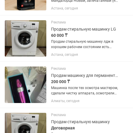
Мандалорца Новый, запечатанный (не
вскрывался) Оригинал LEGO
Астана, сегодня
Коллекционная серия шлемов Star
Wars Набор будет снят с производства
в 2026, с каждым годом будет
Реклама
становиться...
Продам стиральную машинку LG
60 000 ₸
Продам стиральную машинку лдж в
хорошем рабочем состоянии есть
гарантия и доставка бесплатно
Астана, сегодня
Реклама
Продам машинку для перманентного макияжа, для тату Xion Spectra
200 000 ₸
Машинка после тех осмотра мастером,
сделали чистку аппарата, осмотрели
изнутри, все рабочее Это гарантия
Алматы, сегодня
того, что она будет работать ещё долго
и радовать вас ✅Дополнительные
эксцентрики в...
Реклама
Продам стиральную машинку
Договорная