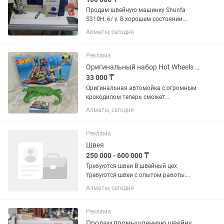
Продам швейную машинку Shunfa
S310H, б/ у. В хорошем состоянии.
Самовывоз. Масло в подарок
Алматы, сегодня
Реклама
Оригинальный набор Hot Wheels Ultimate Gator Car Wash
33 000 ₸
Оригинальная автомойка с огромным
крокодилом теперь сможет
порадовать и вашего ребенка!
Алматы, сегодня
Увлекательный конструктор с треком,
водными горками и машинкой
меняющей цвет - идеальный подарок!
Реклама
Упаковка,...
Швея
250 000 - 600 000 ₸
Требуются швеи В швейный цех
требуются швеи с опытом работы.
Требования: Опыт работы на швейных
Алматы, сегодня
машинках Аккуратность и
внимательность к деталям Умение
работать быстро и качественно
Реклама
Ответственность и...
Продам промышленную швейную машинку PFAFF для кожи и толстых тканей