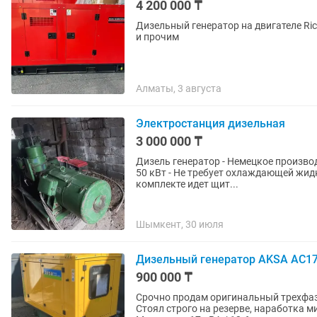
4 200 000 ₸
Дизельный генератор на двигателе Ri
и прочим
Алматы, 3 августа
Электростанция дизельная
3 000 000 ₸
Дизель генератор - Немецкое производство:фирма ИФА - В идеальном состоянии - Мощность
50 кВт - Не требует охлаждающей жидкости так как генератор воздушного охлаждения. - В
комплекте идет щит...
Шымкент, 30 июля
Дизельный генератор AKSA AC17 
900 000 ₸
Срочно продам оригинальный трехфазн
Стоял строго на резерве, наработка м