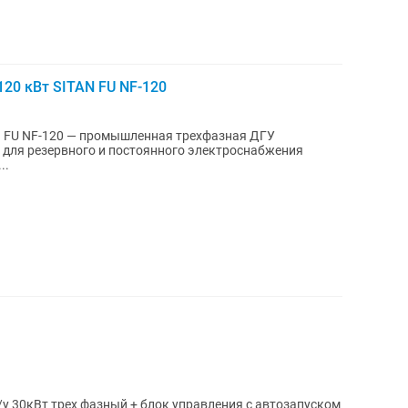
120 кВт SITAN FU NF-120
N FU NF-120 — промышленная трехфазная ДГУ
 для резервного и постоянного электроснабжения
..
у 30кВт трех фазный + блок управления с автозапуском