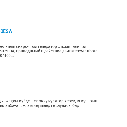
80ESW
зельный сварочный генератор с номинальной
60-500А, приводимый в действие двигателем Kubota
0/400...
ы, жақсы күйде. Тек аккумулятор керек, қыздырып
даланбаған. Алам деушілер ге саудасы бар