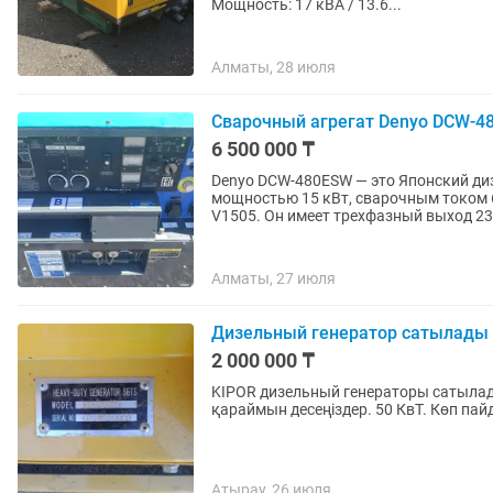
Мощность: 17 кВА / 13.6...
Алматы, 28 июля
Сварочный агрегат Denyo DCW-4
6 500 000 ₸
Denyo DCW-480ESW — это Японский ди
мощностью 15 кВт, сварочным током 
V1505. Он имеет трехфазный выход 23
Алматы, 27 июля
Дизельный генератор сатылады
2 000 000 ₸
KIPOR дизельный генераторы сатылад
қараймын десеңіздер. 50 КвТ. Көп пай
Атырау, 26 июля