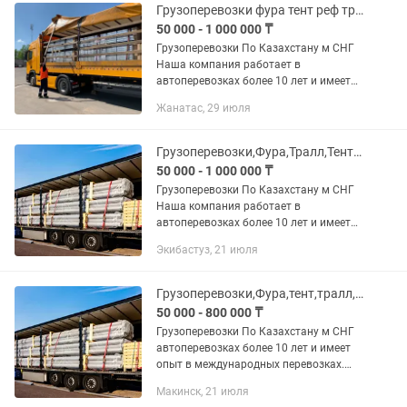
Грузоперевозки фура тент реф тралл длинномер шаландра камаз газель
50 000 - 1 000 000 ₸
Грузоперевозки По Казахстану м СНГ
Наша компания работает в
автоперевозках более 10 лет и имеет
опыт в международных перевозках.
Жанатас, 29 июля
Предоставляем все виды документов.
В том числе можем предоставить и...
Грузоперевозки,Фура,Тралл,Тент,Реф,площадка,длинномер,шаландра,самосвал,газ
50 000 - 1 000 000 ₸
Грузоперевозки По Казахстану м СНГ
Наша компания работает в
автоперевозках более 10 лет и имеет
опыт в международных перевозках.
Экибастуз, 21 июля
Предоставляем все виды документов.
В том числе можем предоставить и...
Грузоперевозки,Фура,тент,тралл,площадка,длинномер,камаз,газель,самосвал,реф
50 000 - 800 000 ₸
Грузоперевозки По Казахстану м СНГ
автоперевозках более 10 лет и имеет
опыт в международных перевозках.
Предоставляем все виды
Макинск, 21 июля
документов.таможеннемоу