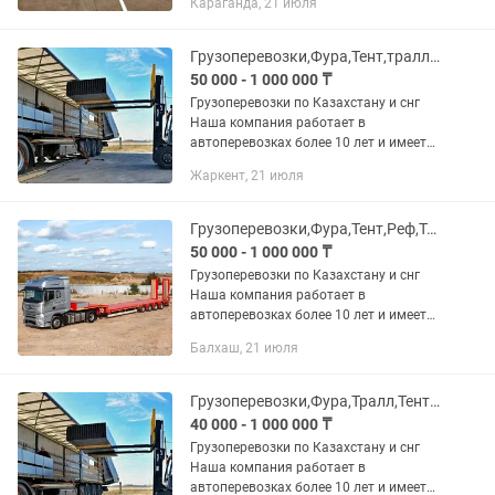
Караганда, 21 июля
Предоставляем все виды документов.
В том числе можем предоставить и...
Грузоперевозки,Фура,Тент,тралл,площадка,Длинномер,самосвал,камаз,газель
50 000 - 1 000 000 ₸
Грузоперевозки по Казахстану и снг
Наша компания работает в
автоперевозках более 10 лет и имеет
опыт в международных перевозках
Жаркент, 21 июля
Предоставляем все виды документов В
том числе можем предоставить и...
Грузоперевозки,Фура,Тент,Реф,Тралл,площадка,длинномер,камаз,газель,бортовой
50 000 - 1 000 000 ₸
Грузоперевозки по Казахстану и снг
Наша компания работает в
автоперевозках более 10 лет и имеет
опыт в международных перевозках
Балхаш, 21 июля
Предоставляем все виды документов В
том числе можем предоставить и...
Грузоперевозки,Фура,Тралл,Тент,Реф,Длинномер,Площадка,Самосвал,Камаз,Газель
40 000 - 1 000 000 ₸
Грузоперевозки по Казахстану и снг
Наша компания работает в
автоперевозках более 10 лет и имеет