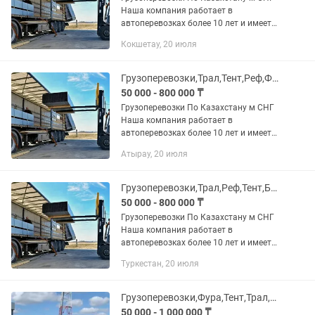
Наша компания работает в
автоперевозках более 10 лет и имеет
опыт в международных перевозках.
Кокшетау, 20 июля
Предоставляем все виды документов.
В том числе можем предоставить и...
Грузоперевозки,Трал,Тент,Реф,Фура,Камаз,Площадка,Длинномер,самосвал,газель
50 000 - 800 000 ₸
Грузоперевозки По Казахстану м СНГ
Наша компания работает в
автоперевозках более 10 лет и имеет
опыт в международных перевозках.
Атырау, 20 июля
Предоставляем все виды документов.
В том числе можем предоставить и...
Грузоперевозки,Трал,Реф,Тент,Борт,Площадка,Длинномер,Самосвал,газель
50 000 - 800 000 ₸
Грузоперевозки По Казахстану м СНГ
Наша компания работает в
автоперевозках более 10 лет и имеет
опыт в международных перевозках.
Туркестан, 20 июля
Предоставляем все виды документов.
В том числе можем предоставить и...
Грузоперевозки,Фура,Тент,Трал,Реф,длинномер,газель,самосвал,Площадка,борт
50 000 - 1 000 000 ₸