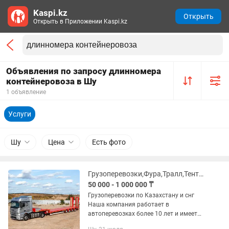
Kaspi.kz
Открыть
Открыть в Приложении Kaspi.kz
Объявления по запросу длинномера
контейнеровоза в Шу
1 объявление
Услуги
Шу
Цена
Есть фото
Грузоперевозки,Фура,Тралл,Тент,Реф,Площадка,Длинномер,камаз,газель
50 000 - 1 000 000 ₸
Грузоперевозки по Казахстану и снг
Наша компания работает в
автоперевозках более 10 лет и имеет
опыт в международных перевозках