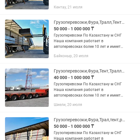
опыт в международных перевозках
Кентау, 21 июля
Предоставляем все виды документов В
том числе можем предоставить и...
Грузоперевозки,Фура,Тралл,Тент,РефПлощадка,длинномер,камаз,газель
50 000 - 1 000 000 ₸
Грузоперевозки По Казахстану м СНГ
Наша компания работает в
автоперевозках более 10 лет и имеет
опыт в международных перевозках.
Байконыр, 20 июля
Предоставляем все виды документов.
В том числе можем предоставить и...
Грузоперевозки,Фура,Тент,Тралл,Реф,площадка,длинномер,камаз,газель
40 000 - 1 000 000 ₸
Грузоперевозки По Казахстану м СНГ
Наша компания работает в
автоперевозках более 10 лет и имеет
опыт в международных перевозках.
Шиели, 20 июля
Предоставляем все виды документов.
В том числе можем предоставить и...
Грузоперевозки,Фура,Трал,тент,реф,длинномер,площадка,самосвал,снг,россия
50 000 - 1 000 000 ₸
Грузоперевозки По Казахстану м СНГ
Наша компания работает в