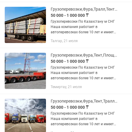
оформлению. Работаем с разными
видами...
Грузоперевозки,Фура,Тралл,Тент,Реф,площадка,длинномер,самосвалкамаз,газель
50 000 - 1 000 000 ₸
Грузоперевозки По Казахстану м СНГ
Наша компания работает в
автоперевозках более 10 лет и имеет
опыт в международных перевозках.
Талгар, 21 июля
Предоставляем все виды документов.
В том числе можем предоставить и...
Грузоперевозки,Фура,Тент,Площадка,Длинномер,Тралл,самосвал,камаз,газель
50 000 - 1 000 000 ₸
Грузоперевозки По Казахстану м СНГ
Наша компания работает в
автоперевозках более 10 лет и имеет
опыт в международных перевозках.
Темиртау, 21 июля
Предоставляем все виды документов.
В том числе можем предоставить и...
Грузоперевозки,Фура,Тент,Тралл,Реф,площадка,длинномер,камаз,газель
50 000 - 1 000 000 ₸
Грузоперевозки По Казахстану м СНГ
Наша компания работает в
автоперевозках более 10 лет и имеет
опыт в международных перевозках.