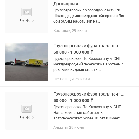
Договорная
Грузоперевозки по городу,области,РК.
Шаланда,длинномер,контейнеровоз.Лю
бой объем работы.Ип на
Оур,предоставляем документы.
Костанай, 29 июля
Грузоперевозки фура тралл тент рефрежиратор шаланда длинномер газель камаз
50 000 - 1 000 000 ₸
Грузоперевозки По Казахстану м СНГ
международный перевозка Работаем с
разными видами оплаты
Перечислением, Без наличными С НДС,
Шенгельды, 29 июля
без НДС Пост-оплата...
Грузоперевозки фура тралл тент рефрижератор длинномер шаландра
50 000 - 1 000 000 ₸
Грузоперевозки По Казахстану м СНГ
Наша компания работает в
автоперевозках более 10 лет и имеет
опыт в международных перевозках.
Алматы, 29 июля
Предоставляем все виды документов.
В том числе можем предоставить и...