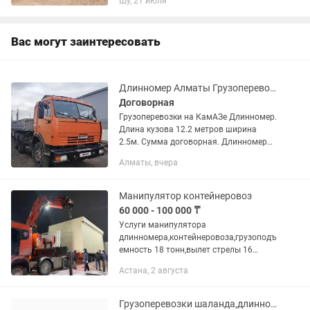
Шу, 21 июля
Предоставляем все виды документов В
том числе можем предоставить и...
Вас могут заинтересовать
Длинномер Алматы Грузоперевозки
Договорная
Грузоперевозки на КамАЗе Длинномер.
Длина кузова 12.2 метров ширина
2.5м. Сумма договорная. Длинномер
контейнеровоз шаланда тягач.
Алматы, вчера
Перевозка и доставка
стройматериалов , плиты,...
Манипулятор контейнеровоз
60 000 - 100 000 ₸
Услуги манипулятора
длинномера,контейнеровоза,грузоподъ
емность 18 тонн,вылет стрелы 16
метров,площадка 13.6
Астана, 2 августа
метров,город,межгород,нал,безнал,люб
ая сложность
Грузоперевозки шаланда,длинномер