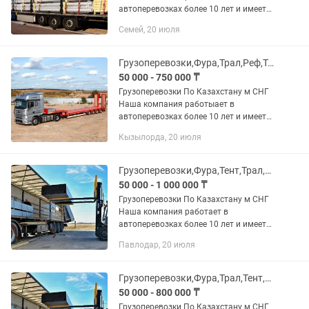
автоперевозках более 10 лет и имеет
опыт в международных перевозках.
Семей, 20 июля
Предоставляем все виды документов.
В том числе можем предоставить и...
Грузоперевозки,Фура,Трал,Реф,Тент,площадка,длинномер,самосвал,газельь
50 000 - 750 000 ₸
Грузоперевозки По Казахстану м СНГ
Наша компания работыает в
автоперевозках более 10 лет и имеет
опыт в международных перевозках.
Кызылорда, 20 июля
Предоставляем все виды документов.
В том числе можем предоставить и...
Грузоперевозки,Фура,Тент,Трал,Реф,площадка,длинномер,самосвал,камаз,газель
50 000 - 1 000 000 ₸
Грузоперевозки По Казахстану м СНГ
Наша компания работает в
автоперевозках более 10 лет и имеет
опыт в международных перевозках.
Павлодар, 20 июля
Предоставляем все виды документов.
RRR В том числе можем предоставить...
Грузоперевозки,Фура,Трал,Тент,Реф,Площадка,Длинномер,камаз,газель,самосвал
50 000 - 800 000 ₸
Грузоперевозки По Казахстану м СНГ