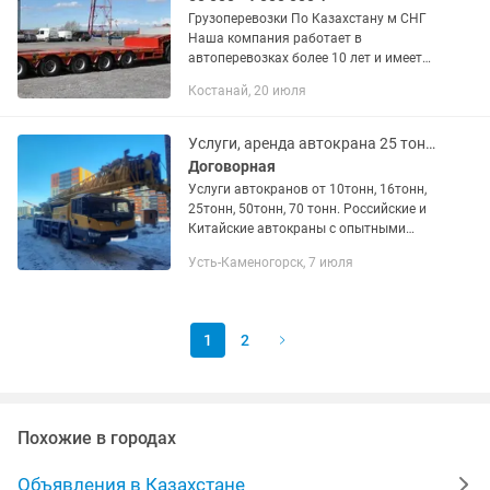
Грузоперевозки По Казахстану м СНГ
Наша компания работает в
автоперевозках более 10 лет и имеет
опыт в международных перевозках.
Костанай, 20 июля
Предоставляем все виды документов.
В том числе можем предоставить и...
Услуги, аренда автокрана 25 тонн, 50 тонн, 70 тонн, 100 тонн, 225 тонн
Договорная
Услуги автокранов от 10тонн, 16тонн,
25тонн, 50тонн, 70 тонн. Российские и
Китайские автокраны с опытными
операторами. Выполняем сложные
Усть-Каменогорск, 7 июля
подъемные, разгрузочно-погрузочные
работы. Вылет стрелы до...
1
2
Похожие в городах
Объявления в Казахстане