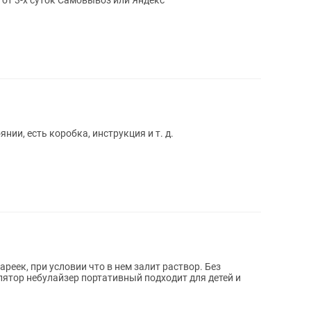
 от 3-х суток Самовывоз или Яндекс
нии, есть коробка, инструкция и т. д.
ареек, при условии что в нем залит раствор. Без
лятор небулайзер портативный подходит для детей и