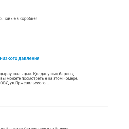
, новые в коробке !
 низкого давления
н қоңырау шалыңыз. Қолданушың барлық
ы можете посмотреть е на этом номере.
ОВД ул.Пржевальского...