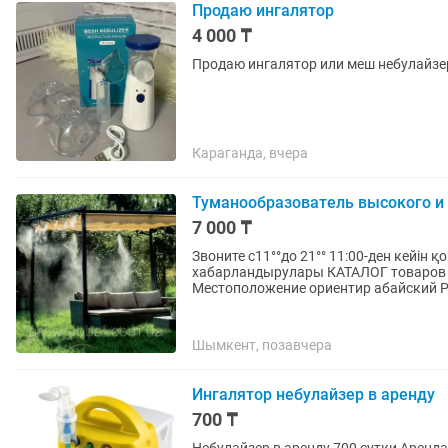
Продаю ингалятор
4 000 ₸
Продаю ингалятор или меш небулайзер
Караганда, вчера
Туманообразователь высокого и
7 000 ₸
Звоните с11°°до 21°° 11:00-ден кейі
хабарландырулары КАТАЛОГ товаров в
Местоположение ориентир абайский Р
Шымкент, позавчера
Ингалятор небулайзер в аренду
700 ₸