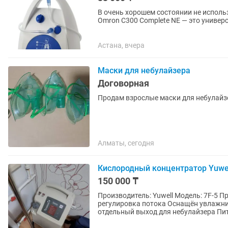
В очень хорошем состоянии не использ
Omron C300 Complete NE — это униве
для детей, так и для...
Астана, вчера
Маски для небулайзера
Договорная
Продам взрослые маски для небулайзе
Алматы, сегодня
Кислородный концентратор Yuwel
150 000 ₸
Производитель: Yuwell Модель: 7F-5 П
регулировка потока Оснащён увлажни
отдельный выход для небулайзера Пит