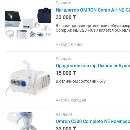
Реклама
Ингалятор OMRON Comp Air NE-C2
33 000 ₸
Высокопроизводительный небулайзер
Comp Air NE-C28 Plus является обнов
Comp Air NE-C28. Корпус прибора...
Актау, сегодня
Реклама
Продам ингалятор Омрон небула
15 000 ₸
В отличном состоянии б/у
Актобе, сегодня
Реклама
Omron C300 Complete NE компрес
33 000 ₸