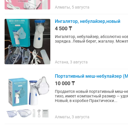
Алматы, 5 августа
Ингалятор, небулайзер,новый
4 500 ₸
Ингалятор, небулайзер, абсолютно нов
зарядка. Левый берег, жагалау. Може
Астана, 3 августа
Портативный меш-небулайзер (Me
10 000 ₸
Продается новый портативный меш-неб
тихо, имеет компактный размер — удоб
Новый, в коробке Практически...
Алматы, 3 августа