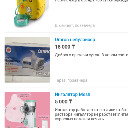
Небулайзер в аренду 700 сутки Аренда
Шымкент, позавчера
Omron небулайзер
18 000 ₸
Доброго времени суток! В новом состоя
Тараз, позавчера
Ингалятор Mesh
5 000 ₸
Ингалятор работает от сети или от бат
раствора ингалятор не работает!Инга
взрослых помогая лечить...