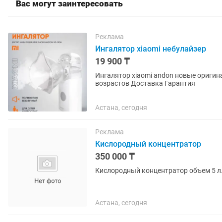
Вас могут заинтересовать
Реклама
Ингалятор xiaomi небулайзер
19 900 ₸
Ингалятор xiaomi andon новые оригинал Высшее качество Р
возрастов Доставка Гарантия
Астана, сегодня
Реклама
Кислородный концентратор
350 000 ₸
Кислородный концентратор объем 5 л
Астана, сегодня