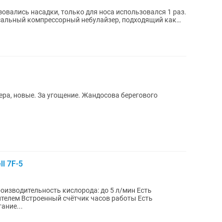
овались насадки, только для носа использовался 1 раз.
рсальный компрессорный небулайзер, подходящий как
ра, новые. За угощение. Жандосова берегового
l 7F-5
роизводительность кислорода: до 5 л/мин Есть
телем Встроенный счётчик часов работы Есть
ание...