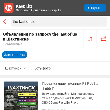
Kaspi.kz
Открыть
Открыть в Приложении Kaspi.kz
Объявления по запросу the last of us
в Шахтинске
1 объявление
Электроника
Шахтинск
Есть фото
Продажа лицензионных PS PLUS игр на PS4, PS5 FIFA UFC GTA ПС4 ПС5 FC25 Xbox
1 600 ₸
Всем здравствуйте ! Мы подключаем
такие подписки как PlayStation Plus,
XBOX GamePass, EA Play
Устанавливаем любые игры с PS и