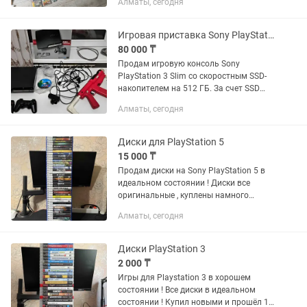
Алматы, сегодня
плейстейшен playstation 3: 45000тг
playstation 3 super slim...
Игровая приставка Sony PlayStation 3 Slim 512GB SSD.Игры. ПО 4.80
80 000 ₸
Продам игровую консоль Sony
PlayStation 3 Slim со скоростным SSD-
накопителем на 512 ГБ. За счет SSD
система работает максимально
Алматы, сегодня
плавно, а игры загружаются в гораздо
быстрее стандартного жесткого...
Диски для PlayStation 5
15 000 ₸
Продам диски на Sony PlayStation 5 в
идеальном состоянии ! Диски все
оригинальные , куплены намного
дороже в Marvin ! 1. Need For Speed
Алматы, сегодня
Unbound - 15к 2. Grand Theft Auto 5 - 15к
3. Uncharted...
Диски PlayStation 3
2 000 ₸
Игры для Playstation 3 в хорошем
состоянии ! Все диски в идеальном
состоянии ! Купил новыми и прошёл 1