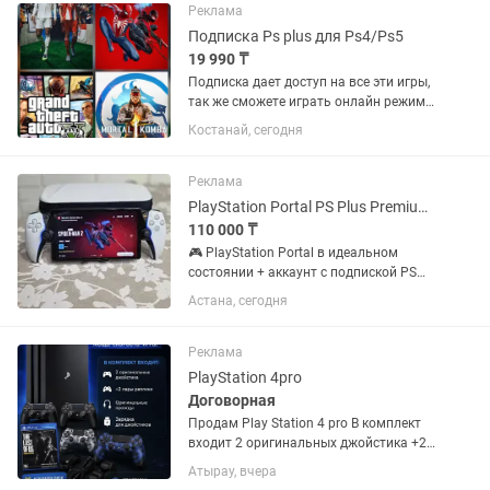
Morales (2020)...
Реклама
Подписка Ps plus для Ps4/Ps5
19 990 ₸
Подписка дает доступ на все эти игры,
так же сможете играть онлайн режиме.
Хорошо сэкономитьте если купите
Костанай, сегодня
подписку. Mortal Kombat 1, Cyberpunk
2077, Marvel Spider-Man (2018), Miles
Morales (2020)...
Реклама
PlayStation Portal PS Plus Premium на год Работает БЕЗ PS5
110 000 ₸
🎮 PlayStation Portal в идеальном
состоянии + аккаунт с подпиской PS
Plus Premium на целый год в придачу!
Астана, сегодня
🔥 Главное: PS5 НЕ НУЖНА! Благодаря
облачному стримингу играете сразу —
нужен только Wi-Fi....
Реклама
PlayStation 4pro
Договорная
Продам Play Station 4 pro В комплект
входит 2 оригинальных джойстика +2
пары реплики Оригинальные провода
Атырау, вчера
Зарядка для джойстиков В подарок