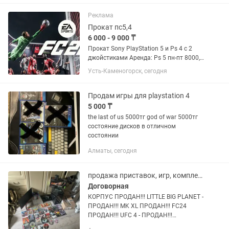
диск The Last Of Us(полностью на
русском языке) Приставка не...
Реклама
Прокат пс5,4
6 000 - 9 000 ₸
Прокат Sony PlayStation 5 и Ps 4 с 2
джойстиками Аренда: Ps 5 пн-пт 8000,
пт-вскр 9000 Ps 4 пн-пт 6000, пт-вскр
Усть-Каменогорск, сегодня
7000 Аренда телевизора 5000
диагональ 48 Доп джойстик 2000тг
Для постоянных...
Продам игры для playstation 4
5 000 ₸
the last of us 5000тг god of war 5000тг
состояние дисков в отличном
состоянии
Алматы, сегодня
продажа приставок, игр, комплектующих,
Договорная
КОРПУС ПРОДАН!!! LITTLE BIG PLANET -
ПРОДАН!!! MK XL ПРОДАН!!! FC24
ПРОДАН!!! UFC 4 - ПРОДАН!!!
Playstation 4 - ПРОДАН!!! продаются