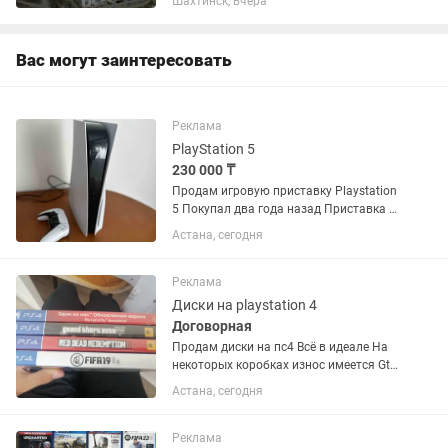
Шахтинск, вчера
XBOX STORE: FC25, WUKONG, ASTRO
BOT, UFC5, MORTAL KOMBAT 1, CALL OF
DUTY...
Вас могут заинтересовать
Реклама
PlayStation 5
230 000 ₸
Продам игровую приставку Playstation
5 Покупал два года назад Приставка и
джойстик полностью в исправном
Астана, сегодня
состоянии Не вскрывалась и на
ремонте не была, все пломбы на месте
Пользовался исключительно...
Реклама
Диски на playstation 4
Договорная
Продам диски на пс4 Всё в идеале На
некоторых коробках износ имеется Gta
5-9000 Rdr2-11000 Fifa 19-5000 The last
Астана, сегодня
of us 1-8000 Торг Писать на
Реклама