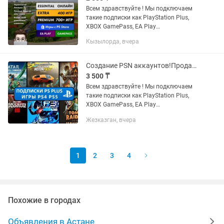
Всем здравствуйте ! Мы подключаем
такие подписки как PlayStation Plus,
XBOX GamePass, EA Play
Устанавливаем любые игры с PS и
Кызылорда, вчера
XBOX STORE: FC25, WUKONG, ASTRO
BOT, UFC5, MORTAL KOMBAT 1, CALL OF
DUTY...
Создание PSN аккаунтов!Продажа Игр Ps plus PS5 PS4 Gamepass xbox
3 500 ₸
Всем здравствуйте ! Мы подключаем
такие подписки как PlayStation Plus,
XBOX GamePass, EA Play
Устанавливаем любые игры с PS и
Жезказган, вчера
XBOX STORE: FC25, WUKONG, ASTRO
BOT, UFC5, MORTAL KOMBAT 1, CALL OF
DUTY...
1
2
3
4
Похожие в городах
Объявления в Астане