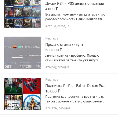
Диски PS4 и PS5 цены в описании
4 000 ₸
Все диски лицензионные, дам гарантию
работоспособности Цены: Horizon zero
dawn -4000 FIFA 21 -6000 FIFA 22 пс5
Астана, сегодня
-7000 FIFA 23 пс5 - 9000 FC 24 пс5 -
10000 Control Контроль - 8500 Call of
duty Black...
Реклама
Продаю стим аккаунт
500 000 ₸
личная ссылка к профилю. Продаю
стим аккаунт за тем что уже нету у
самого тяги и интереса к играм. На
Атырау, сегодня
аккаунте числится 198 игр которые
были куплены, есть еще +- 10 игр
которые являются F2P. Топ игр...
Реклама
Подписка Ps Plus Extra , Deluxe Ps4/Ps5
10 000 ₸
Подписка дает доступ на все эти игры,
так же сможете играть онлайн режиме.
Хорошо сэкономитьте если купите
Алматы, сегодня
подписку. Mortal Kombat 1, Cyberpunk
2077, Marvel Spider-Man (2018), Miles