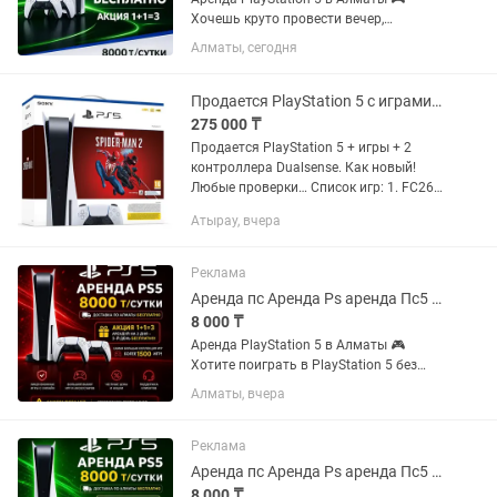
Хочешь круто провести вечер,
устроить игровой марафон или
Алматы, сегодня
порадовать друзей на мероприятии?
Арендуй PlayStation 5 у нас — быстро,
удобно и с большим выбором игр!...
Продается PlayStation 5 с играми и плюс 2 контроллера Dualsense PS5/ПС5
275 000 ₸
Продается PlayStation 5 + игры + 2
контроллера Dualsense. Как новый!
Любые проверки… Список игр: 1. FC26
2. FC25 3. FC24 4. FC23 5. UFC5 6. UFC4
Атырау, вчера
7. Mortal Kombat™ 1 8. Mortal Kombat 11
- Ultimate...
Реклама
Аренда пс Аренда Ps аренда Пс5 аренда ps5 аренда ps 5 аренда PlayStation
8 000 ₸
Аренда PlayStation 5 в Алматы 🎮
Хотите поиграть в PlayStation 5 без
покупки консоли? Предлагаем аренду
Алматы, вчера
PS5 с бесплатной доставкой по
Алматы! 💰 Стоимость аренды: •
PlayStation 5 — 8 000 тг/сутки 🚗...
Реклама
Аренда пс Аренда Ps аренда Пс5 аренда ps5 аренда ps 5 аренда PlayStation
8 000 ₸