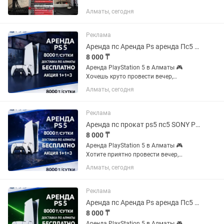
раз , теперь вот продаю в таком же
Алматы, сегодня
идеальном состоянии что и в магазине
! 1. Праздник спорта -...
Реклама
Аренда пс Аренда Ps аренда Пс5 аренда ps5 аренда ps 5 аренда PlayStation
8 000 ₸
Аренда PlayStation 5 в Алматы 🎮
Хочешь круто провести вечер,
устроить игровой марафон или
Алматы, сегодня
порадовать друзей на мероприятии?
Арендуй PlayStation 5 у нас — быстро,
удобно и с большим выбором игр!...
Реклама
Аренда пс прокат ps5 пс5 SONY PlayStation сони плейстейшн на дом
8 000 ₸
Аренда PlayStation 5 в Алматы 🎮
Хотите приятно провести вечер,
устроить игровой марафон или
Алматы, сегодня
порадовать гостей? Предлагаем
аренду PlayStation 5 — удобно, быстро
и с большим выбором игр ✨
Реклама
Стоимость...
Аренда пс Аренда Ps аренда Пс5 аренда ps5 аренда ps 5 аренда PlayStation
8 000 ₸
Аренда PlayStation 5 в Алматы 🎮