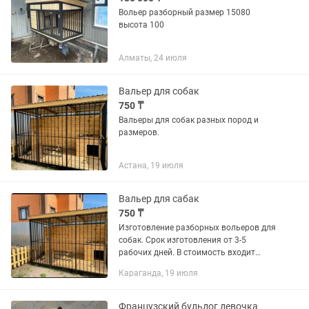
Вольер разборный размер 15080
высота 100
Алматы, 24 июля
Вальер для собак
750 ₸
Вальеры для собак разных пород и
размеров.
Астана, 19 июля
Вальер для сабак
750 ₸
Изготовление разборных вольеров для
собак. Срок изготовления от 3-5
рабочих дней. В стоимость входит
доставка (по г. Нур-Султан ) и
Караганда, 19 июля
установка. Основным отличием наших
вольеров является их модульная...
Французский бульдог девочка