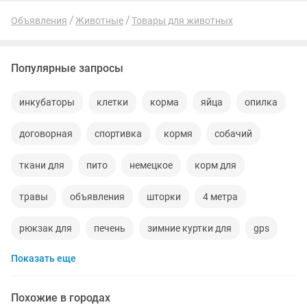
Объявления
Животные
Товары для животных
Популярные запросы
инкубаторы
клетки
корма
яйца
опилка
договорная
спортивка
кормя
собачий
ткани для
пито
немецкое
корм для
травы
объявления
шторки
4 метра
рюкзак для
печень
зимние куртки для
gps
Показать еще
вере
порога
препараты
игрушка кошка
даром
лопатки
левы
зимни обувь
Похожие в городах