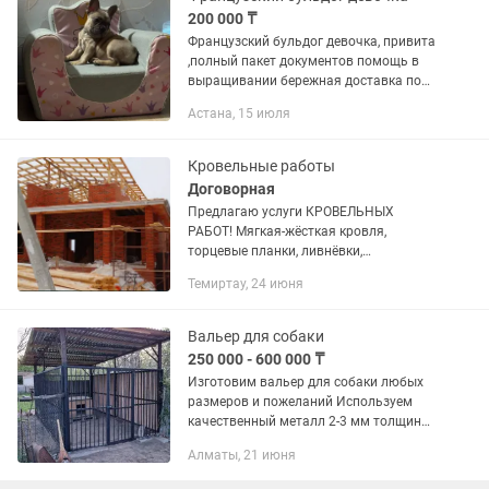
200 000 ₸
Французский бульдог девочка, привита
,полный пакет документов помощь в
выращивании бережная доставка по
всему КЗ есть каспи рассрочка, в
Астана, 15 июля
подарок отдадим вальер, одежду и
многое другое
Кровельные работы
Договорная
Предлагаю услуги КРОВЕЛЬНЫХ
РАБОТ! Мягкая-жёсткая кровля,
торцевые планки, ливнёвки,
капельники, сливы, обшивка фасадов,
Темиртау, 24 июня
строительные работы, установка
заборов, изготовление ворот и
вальеров,
Вальер для собаки
250 000 - 600 000 ₸
Изготовим вальер для собаки любых
размеров и пожеланий Используем
качественный металл 2-3 мм толщиной
чтобы наша конструкция служила вам
Алматы, 21 июня
вечно;) Качественная обработка
металла лакокрасочными...