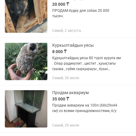
20 000 ₸
ПРОДАМ будку для собак 20.000
тысяч.
Семей, 2 августа
Куркылтайдын уясы
8 000 ₸
Құрқылтайдың ұясы 80 түрлі ауруға ем
. Олар радикулит , цистит , қуықтағы
грыжа , сүйек сырқырауы , буын
сырқырап қақсауы , бүйрек аурулары ,
Семей, 30 июля
ревматизм , жыныс жолдары суықтауы
, жатыр аурулары ,...
Продам аквариум
35 000 ₸
Продам аквариум на 100л (68х29х44
см) со всеми принадлежностями, б/у
Семей, 29 июля