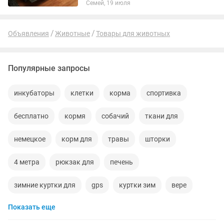
Семей, 19 июля
Объявления
Животные
Товары для животных
Популярные запросы
инкубаторы
клетки
корма
спортивка
бесплатно
кормя
собачий
ткани для
немецкое
корм для
травы
шторки
4 метра
рюкзак для
печень
зимние куртки для
gps
куртки зим
вере
Показать еще
навои
тело
игрушка кошка
даром