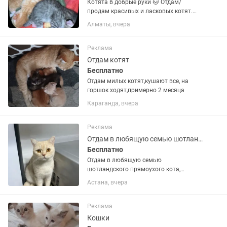
Котята в добрые руки 🐱 Отдам/
продам красивых и ласковых котят.
Родились второй раз, поэтому дома
Алматы, вчера
стало много котят. Всего 6 котят: 5
мальчиков и 1 девочка. Котята
здоровые, активные, без проблем....
Реклама
Отдам котят
Бесплатно
Отдам милых котят,кушают все, на
горшок ходят,примерно 2 месяца
Караганда, вчера
Реклама
Отдам в любящую семью шотландского кота
Бесплатно
Отдам в любящую семью
шотландского прямоухого кота,
возраст – 1,5 года. 🐾 Ищу заботливых
Астана, вчера
и ответственных хозяев, которые
подарят ему любовь и внимание.
Красивый кот золотистого окраса с
Реклама
серьезным,...
Кошки