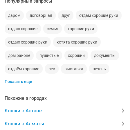
Популярные запросы
даром
договорная
друг
отдам хорошие руки
отдаю хорошие
семья
хорошие руки
отдаю хорошие руки
котята хорошие руки
дом районе
пушистые
хороший
документы
отдаём хорошие
лев
выставка
печень
Показать еще
отдаём котёнка хорошие
видео шоу
по улице
настоящие британские
экстерьер
Похожие в городах
отдаём кошечку возраст
мрамор
стану
Кошки в Астане
здоровье
левом берегу
глаз
готовые дома
Кошки в Алматы