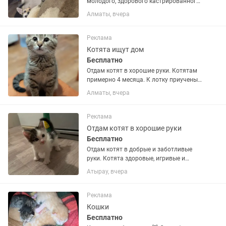
молодого, здорового кастрированного
и очень активного кота!! Ест все, к
Алматы, вчера
лотку приучен. Нужна территория для
выброса энергии и кайфа на природе.
Реклама
Котята ищут дом
Бесплатно
Отдам котят в хорошие руки. Котятам
примерно 4 месяца. К лотку приучены,
в еде неприхотливы. Игривые и
Алматы, вчера
ласковые.
Реклама
Отдам котят в хорошие руки
Бесплатно
Отдам котят в добрые и заботливые
руки. Котята здоровые, игривые и
ласковые. Ищут любящих хозяев. По
Атырау, вчера
всем вопросам пишите в личные
сообщения.
Реклама
Кошки
Бесплатно