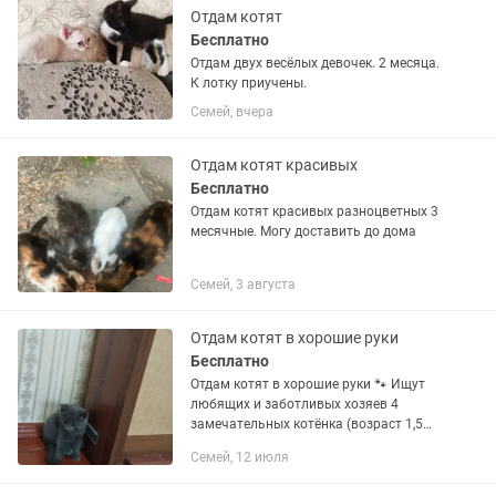
Отдам котят
Бесплатно
Отдам двух весёлых девочек. 2 месяца.
К лотку приучены.
Семей, вчера
Отдам котят красивых
Бесплатно
Отдам котят красивых разноцветных 3
месячные. Могу доставить до дома
Семей, 3 августа
Отдам котят в хорошие руки
Бесплатно
Отдам котят в хорошие руки 🐾 Ищут
любящих и заботливых хозяев 4
замечательных котёнка (возраст 1,5
месяца): - 🖤 2 чёрных мальчика - 1
Семей, 12 июля
серый мальчик - 1 серая девочка
Котята уже самостоятельно...