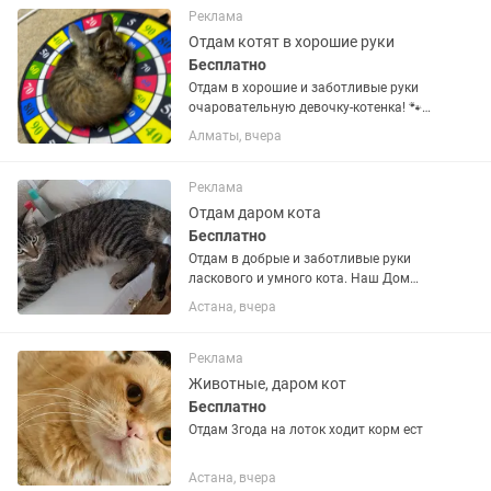
Реклама
Отдам котят в хорошие руки
Бесплатно
Отдам в хорошие и заботливые руки
очаровательную девочку-котенка! 🐾
Возраст — 3 месяца. Кошечка
Алматы, вчера
самостоятельно кушает, приучена к
лотку, очень активная, игривая,
ласковая и любознательная. Станет...
Реклама
Отдам даром кота
Бесплатно
Отдам в добрые и заботливые руки
ласкового и умного кота. Наш Дом
здоровый, приучен к лотку,
Астана, вчера
дружелюбный и спокойный. Ищем для
него любящую семью. По всем
вопросам пишите или звоните.
Реклама
Животные, даром кот
Бесплатно
Отдам 3года на лоток ходит корм ест
Астана, вчера