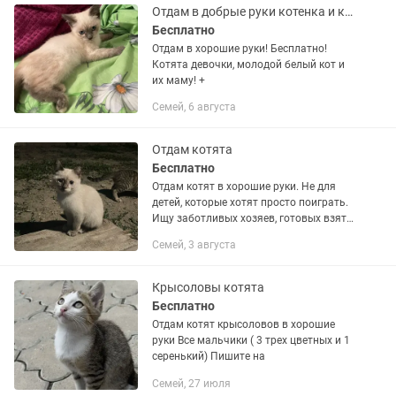
Отдам в добрые руки котенка и кошку
Бесплатно
Отдам в хорошие руки! Бесплатно!
Котята девочки, молодой белый кот и
их маму! +
Семей, 6 августа
Отдам котята
Бесплатно
Отдам котят в хорошие руки. Не для
детей, которые хотят просто поиграть.
Ищу заботливых хозяев, готовых взять
питомца всерьёз и навсегда черный
Семей, 3 августа
мальчик белый девочка
Крысоловы котята
Бесплатно
Отдам котят крысоловов в хорошие
руки Все мальчики ( 3 трех цветных и 1
серенький) Пишите на
Семей, 27 июля