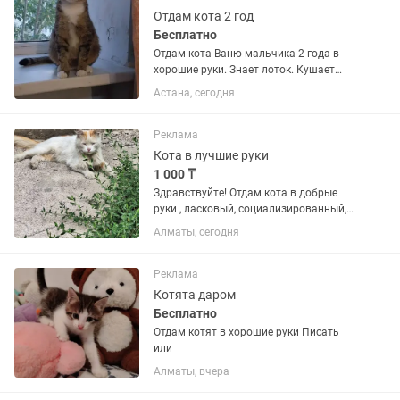
Отдам кота 2 год
Бесплатно
Отдам кота Ваню мальчика 2 года в
хорошие руки. Знает лоток. Кушает
сухой и влажный корм, домашнюю еду.
Астана, сегодня
Добрый кот ищет теплый дом и заботу.
Реклама
Кота в лучшие руки
1 000 ₸
Здравствуйте! Отдам кота в добрые
руки , ласковый, социализированный,
умный, ходит в лоток, очень любит
Алматы, сегодня
человека, который будет заботится о
нем. Очень нужна любящая мама ,
которая позаботиться о...
Реклама
Котята даром
Бесплатно
Отдам котят в хорошие руки Писать
или
Алматы, вчера