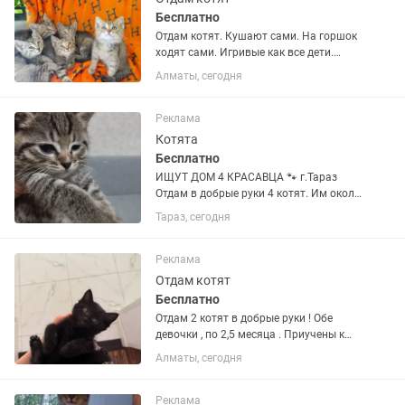
Бесплатно
Отдам котят. Кушают сами. На горшок
ходят сами. Игривые как все дети.
Мурлыкают. От паразитов
Алматы, сегодня
обработаны.
Реклама
Котята
Бесплатно
ИЩУТ ДОМ 4 КРАСАВЦА 🐾 г.Тараз
Отдам в добрые руки 4 котят. Им около
2 месяцев, кушают сами. Кто в
Тараз, сегодня
команде: 🧡 1 рыжий солнышко - самый
ласковый мурчун 🐯 1 полосатый
тигрёныш - игривый и смелый 🐭 2...
Реклама
Отдам котят
Бесплатно
Отдам 2 котят в добрые руки ! Обе
девочки , по 2,5 месяца . Приучены к
лотку и едят любую еду и корм .
Алматы, сегодня
Реклама