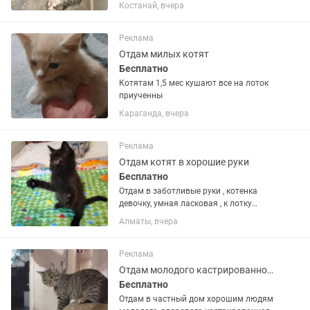
приучены. Срочно в связи с переездом.
Костанай, вчера
Реклама
Отдам милых котят
Бесплатно
Котятам 1,5 мес кушают все на лоток
приученны
Караганда, вчера
Реклама
Отдам котят в хорошие руки
Бесплатно
Отдам в заботливые руки , котенка
девочку, умная ласковая , к лотку
приучена. Необычная окраска , в
Алматы, вчера
полоску. 3 мес
Реклама
Отдам молодого кастрированного кота в хорошие руки, в частный дом.
Бесплатно
Отдам в частный дом хорошим людям